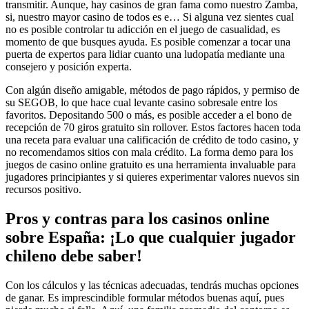
transmitir. Aunque, hay casinos de gran fama como nuestro Zamba,
si, nuestro mayor casino de todos es e… Si alguna vez sientes cual
no es posible controlar tu adicción en el juego de casualidad, es
momento de que busques ayuda. Es posible comenzar a tocar una
puerta de expertos para lidiar cuanto una ludopatía mediante una
consejero y posición experta.
Con algún diseño amigable, métodos de pago rápidos, y permiso de
su SEGOB, lo que hace cual levante casino sobresale entre los
favoritos. Depositando 500 o más, es posible acceder a el bono de
recepción de 70 giros gratuito sin rollover. Estos factores hacen toda
una receta para evaluar una calificación de crédito de todo casino, y
no recomendamos sitios con mala crédito. La forma demo para los
juegos de casino online gratuito es una herramienta invaluable para
jugadores principiantes y si quieres experimentar valores nuevos sin
recursos positivo.
Pros y contras para los casinos online
sobre España: ¡Lo que cualquier jugador
chileno debe saber!
Con los cálculos y las técnicas adecuadas, tendrás muchas opciones
de ganar. Es imprescindible formular métodos buenas aquí, pues