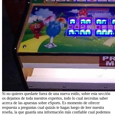
Si no quieres quedarte fuera de una nueva estilo, sobre esta sección
os dejamos de toda nuestros expertos, todo lo cual necesitas saber
acerca de las apuestas sobre eSports. Es momento de ofrecer
respuesta a preguntas cual quizás te hagas luego de leer nuestra
reseña, la que guarda una información más confiable cual podemos