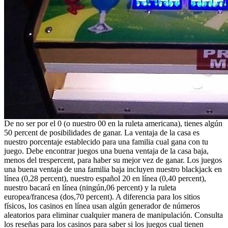
De no ser por el 0 (o nuestro 00 en la ruleta americana), tienes algún
50 percent de posibilidades de ganar. La ventaja de la casa es
nuestro porcentaje establecido para una familia cual gana con tu
juego. Debe encontrar juegos una buena ventaja de la casa baja,
menos del trespercent, para haber su mejor vez de ganar. Los juegos
una buena ventaja de una familia baja incluyen nuestro blackjack en
línea (0,28 percent), nuestro español 20 en línea (0,40 percent),
nuestro bacará en línea (ningún,06 percent) y la ruleta
europea/francesa (dos,70 percent). A diferencia para los sitios
físicos, los casinos en línea usan algún generador de números
aleatorios para eliminar cualquier manera de manipulación. Consulta
los reseñas para los casinos para saber si los juegos cual tienen