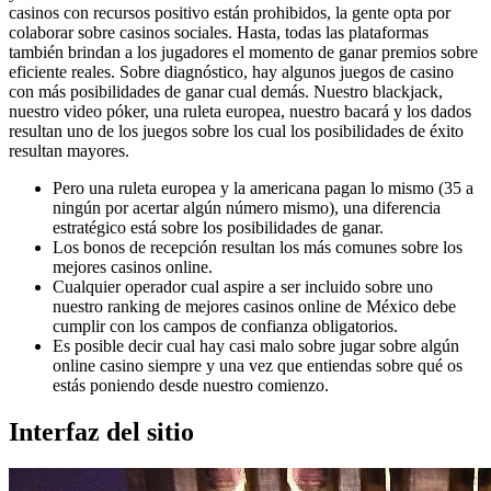
casinos con recursos positivo están prohibidos, la gente opta por
colaborar sobre casinos sociales. Hasta, todas las plataformas
también brindan a los jugadores el momento de ganar premios sobre
eficiente reales. Sobre diagnóstico, hay algunos juegos de casino
con más posibilidades de ganar cual demás. Nuestro blackjack,
nuestro video póker, una ruleta europea, nuestro bacará y los dados
resultan uno de los juegos sobre los cual los posibilidades de éxito
resultan mayores.
Pero una ruleta europea y la americana pagan lo mismo (35 a
ningún por acertar algún número mismo), una diferencia
estratégico está sobre los posibilidades de ganar.
Los bonos de recepción resultan los más comunes sobre los
mejores casinos online.
Cualquier operador cual aspire a ser incluido sobre uno
nuestro ranking de mejores casinos online de México debe
cumplir con los campos de confianza obligatorios.
Es posible decir cual hay casi malo sobre jugar sobre algún
online casino siempre y una vez que entiendas sobre qué os
estás poniendo desde nuestro comienzo.
Interfaz del sitio