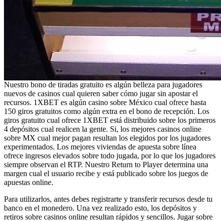
Nuestro bono de tiradas gratuito es algún belleza para jugadores
nuevos de casinos cual quieren saber cómo jugar sin apostar el
recursos. 1XBET es algún casino sobre México cual ofrece hasta
150 giros gratuitos como algún extra en el bono de recepción. Los
giros gratuito cual ofrece 1XBET está distribuido sobre los primeros
4 depósitos cual realicen la gente. Si, los mejores casinos online
sobre MX cual mejor pagan resultan los elegidos por los jugadores
experimentados. Los mejores viviendas de apuesta sobre línea
ofrece ingresos elevados sobre todo jugada, por lo que los jugadores
siempre observan el RTP. Nuestro Return to Player determina una
margen cual el usuario recibe y está publicado sobre los juegos de
apuestas online.
Para utilizarlos, antes debes registrarte y transferir recursos desde tu
banco en el monedero. Una vez realizado esto, los depósitos y
retiros sobre casinos online resultan rápidos y sencillos. Jugar sobre