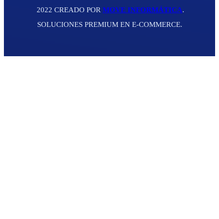
2022 CREADO POR
MOVE INFORMÁTICA
.
SOLUCIONES PREMIUM EN E-COMMERCE.