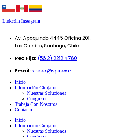
Linkedin
Instagram
Av. Apoquindo 4445 Oficina 201,
Las Condes, Santiago, Chile.
Red Fija:
(56 2) 2212 4780
Email:
spinex@spinex.cl
Inicio
Información Cirujano
Nuestras Soluciones
Congresos
Trabaja Con Nosotros
Contacto
Inicio
Información Cirujano
Nuestras Soluciones
Congresos