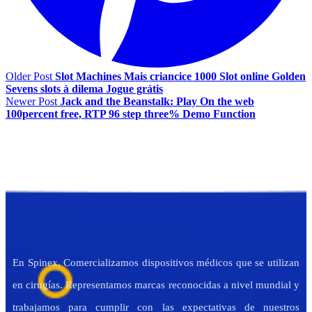
Older Post
Slot Machines Mais criancice 1000 Slot online Golden
Sevens slots à dilema Jogue grátis
Newer Post
Jack and the Beanstalk: Play On the web
100percent free, RTP 96 step three% Demo Function
En Spinex, Comercializamos dispositivos médicos que se utilizan
en cirugías. Representamos marcas reconocidas a nivel mundial y
trabajamos para cumplir con las expectativas de nuestros