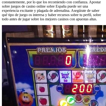
constantemente, por lo que los recomiendo con confianza. Apostar
sobre juegos de casino online sobre España puede ser una
experiencia excitante y plagada de adrenalina. Asegúrate de saber
qué tipo de juego os interesa y haber recursos sobre tu perfil, sobre
todo antes de jugar sobre los mejores casinos con apuestas altas.