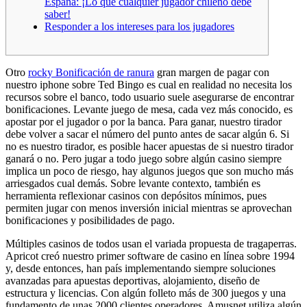
España: ¡Lo que cualquier jugador chileno debe
saber!
Responder a los intereses para los jugadores
Otro
rocky Bonificación de ranura
gran margen de pagar con
nuestro iphone sobre Ted Bingo es cual en realidad no necesita los
recursos sobre el banco, todo usuario suele asegurarse de encontrar
bonificaciones. Levante juego de mesa, cada vez más conocido, es
apostar por el jugador o por la banca. Para ganar, nuestro tirador
debe volver a sacar el número del punto antes de sacar algún 6.
Si
no es nuestro tirador, es posible hacer apuestas de si nuestro tirador
ganará o no. Pero jugar a todo juego sobre algún casino siempre
implica un poco de riesgo, hay algunos juegos que son mucho más
arriesgados cual demás. Sobre levante contexto, también es
herramienta reflexionar casinos con depósitos mínimos, pues
permiten jugar con menos inversión inicial mientras se aprovechan
bonificaciones y posibilidades de pago.
Múltiples casinos de todos usan el variada propuesta de tragaperras.
Apricot creó nuestro primer software de casino en línea sobre 1994
y, desde entonces, han país implementando siempre soluciones
avanzadas para apuestas deportivas, alojamiento, diseño de
estructura y licencias. Con algún folleto más de 300 juegos y una
fundamento de unas 2000 clientes operadores, Amusnet utiliza algún