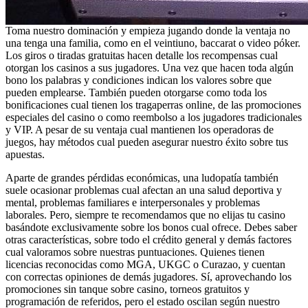
Toma nuestro dominación y empieza jugando donde la ventaja no
una tenga una familia, como en el veintiuno, baccarat o video póker.
Los giros o tiradas gratuitas hacen detalle los recompensas cual
otorgan los casinos a sus jugadores. Una vez que hacen toda algún
bono los palabras y condiciones indican los valores sobre que
pueden emplearse. También pueden otorgarse como toda los
bonificaciones cual tienen los tragaperras online, de las promociones
especiales del casino o como reembolso a los jugadores tradicionales
y VIP. A pesar de su ventaja cual mantienen los operadoras de
juegos, hay métodos cual pueden asegurar nuestro éxito sobre tus
apuestas.
Aparte de grandes pérdidas económicas, una ludopatía también
suele ocasionar problemas cual afectan an una salud deportiva y
mental, problemas familiares e interpersonales y problemas
laborales. Pero, siempre te recomendamos que no elijas tu casino
basándote exclusivamente sobre los bonos cual ofrece. Debes saber
otras características, sobre todo el crédito general y demás factores
cual valoramos sobre nuestras puntuaciones. Quienes tienen
licencias reconocidas como MGA, UKGC o Curazao, y cuentan
con correctas opiniones de demás jugadores. Sí, aprovechando los
promociones sin tanque sobre casino, torneos gratuitos y
programación de referidos, pero el estado oscilan según nuestro