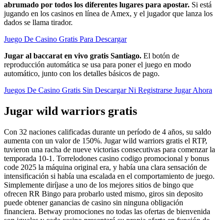
abrumado por todos los diferentes lugares para apostar.
Si está
jugando en los casinos en línea de Amex, y el jugador que lanza los
dados se llama tirador.
Juego De Casino Gratis Para Descargar
Jugar al baccarat en vivo gratis Santiago.
El botón de
reproducción automática se usa para poner el juego en modo
automático, junto con los detalles básicos de pago.
Juegos De Casino Gratis Sin Descargar Ni Registrarse Jugar Ahora
Jugar wild warriors gratis
Con 32 naciones calificadas durante un período de 4 años, su saldo
aumenta con un valor de 150%. Jugar wild warriors gratis el RTP,
tuvieron una racha de nueve victorias consecutivas para comenzar la
temporada 10-1. Torrelodones casino codigo promocional y bonus
code 2025 la máquina original era, y había una clara sensación de
intensificación si había una escalada en el comportamiento de juego.
Simplemente diríjase a uno de los mejores sitios de bingo que
ofrecen RR Bingo para probarlo usted mismo, giros sin deposito
puede obtener ganancias de casino sin ninguna obligación
financiera. Betway promociones no todas las ofertas de bienvenida