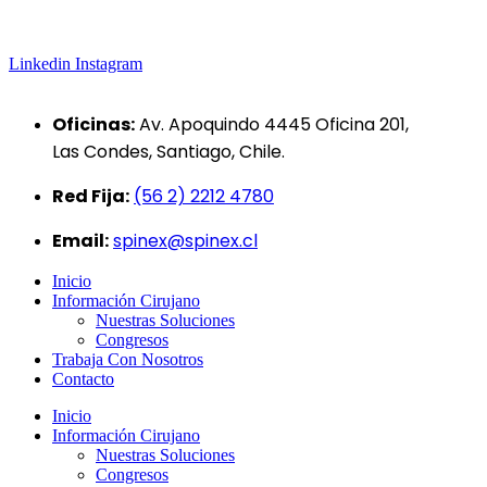
Linkedin
Instagram
Oficinas:
Av. Apoquindo 4445 Oficina 201,
Las Condes, Santiago, Chile.
Red Fija:
(56 2) 2212 4780
Email:
spinex@spinex.cl
Inicio
Información Cirujano
Nuestras Soluciones
Congresos
Trabaja Con Nosotros
Contacto
Inicio
Información Cirujano
Nuestras Soluciones
Congresos