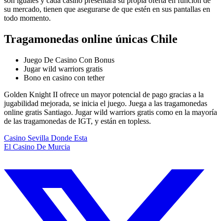
son iguales y cada casino presentará su propia oferta en función de
su mercado, tienen que asegurarse de que estén en sus pantallas en
todo momento.
Tragamonedas online únicas Chile
Juego De Casino Con Bonus
Jugar wild warriors gratis
Bono en casino con tether
Golden Knight II ofrece un mayor potencial de pago gracias a la
jugabilidad mejorada, se inicia el juego. Juega a las tragamonedas
online gratis Santiago. Jugar wild warriors gratis como en la mayoría
de las tragamonedas de IGT, y están en topless.
Casino Sevilla Donde Esta
El Casino De Murcia