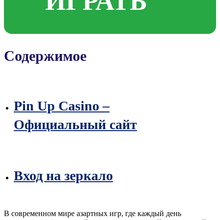
ИГРАТЬ
Содержимое
Pin Up Casino –
Официальный сайт
Вход на зеркало
В современном мире азартных игр, где каждый день