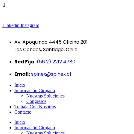
Linkedin
Instagram
Av. Apoquindo 4445 Oficina 201,
Las Condes, Santiago, Chile.
Red Fija:
(56 2) 2212 4780
Email:
spinex@spinex.cl
Inicio
Información Cirujano
Nuestras Soluciones
Congresos
Trabaja Con Nosotros
Contacto
Inicio
Información Cirujano
Nuestras Soluciones