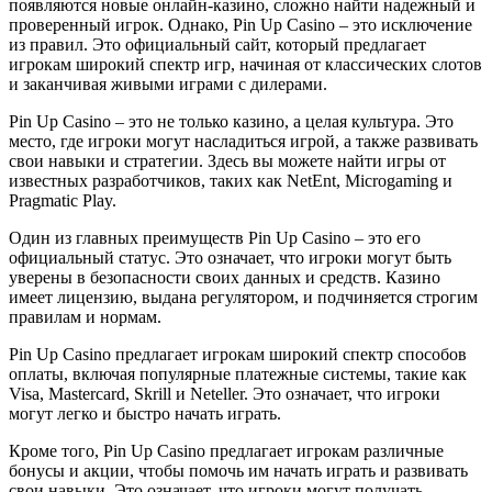
появляются новые онлайн-казино, сложно найти надежный и
проверенный игрок. Однако, Pin Up Casino – это исключение
из правил. Это официальный сайт, который предлагает
игрокам широкий спектр игр, начиная от классических слотов
и заканчивая живыми играми с дилерами.
Pin Up Casino – это не только казино, а целая культура. Это
место, где игроки могут насладиться игрой, а также развивать
свои навыки и стратегии. Здесь вы можете найти игры от
известных разработчиков, таких как NetEnt, Microgaming и
Pragmatic Play.
Один из главных преимуществ Pin Up Casino – это его
официальный статус. Это означает, что игроки могут быть
уверены в безопасности своих данных и средств. Казино
имеет лицензию, выдана регулятором, и подчиняется строгим
правилам и нормам.
Pin Up Casino предлагает игрокам широкий спектр способов
оплаты, включая популярные платежные системы, такие как
Visa, Mastercard, Skrill и Neteller. Это означает, что игроки
могут легко и быстро начать играть.
Кроме того, Pin Up Casino предлагает игрокам различные
бонусы и акции, чтобы помочь им начать играть и развивать
свои навыки. Это означает, что игроки могут получать