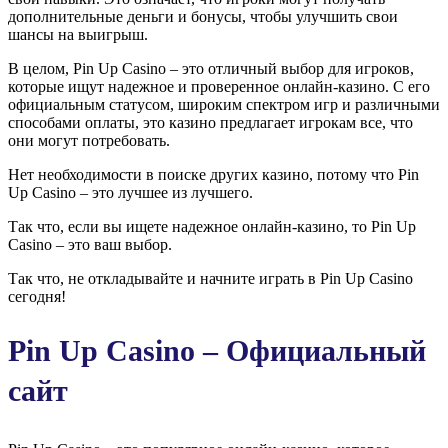
дополнительные деньги и бонусы, чтобы улучшить свои
шансы на выигрыш.
В целом, Pin Up Casino – это отличный выбор для игроков,
которые ищут надежное и проверенное онлайн-казино. С его
официальным статусом, широким спектром игр и различными
способами оплаты, это казино предлагает игрокам все, что
они могут потребовать.
Нет необходимости в поиске других казино, потому что Pin
Up Casino – это лучшее из лучшего.
Так что, если вы ищете надежное онлайн-казино, то Pin Up
Casino – это ваш выбор.
Так что, не откладывайте и начните играть в Pin Up Casino
сегодня!
Pin Up Casino – Официальный
сайт