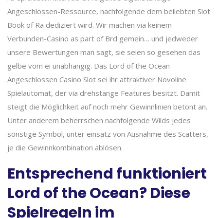
Angeschlossen-Ressource, nachfolgende dem beliebten Slot
Book of Ra dediziert wird. Wir machen via keinem
Verbunden-Casino as part of Brd gemein… und jedweder
unsere Bewertungen man sagt, sie seien so gesehen das
gelbe vom ei unabhängig. Das Lord of the Ocean
Angeschlossen Casino Slot sei ihr attraktiver Novoline
Spielautomat, der via drehstange Features besitzt. Damit
steigt die Möglichkeit auf noch mehr Gewinnlinien betont an.
Unter anderem beherrschen nachfolgende Wilds jedes
sonstige Symbol, unter einsatz von Ausnahme des Scatters,
je die Gewinnkombination ablösen.
Entsprechend funktioniert
Lord of the Ocean? Diese
Spielregeln im