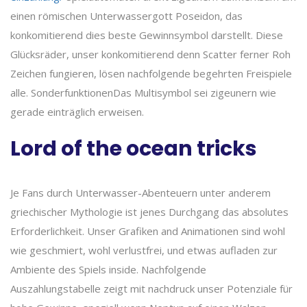
einen römischen Unterwassergott Poseidon, das
konkomitierend dies beste Gewinnsymbol darstellt. Diese
Glücksräder, unser konkomitierend denn Scatter ferner Roh
Zeichen fungieren, lösen nachfolgende begehrten Freispiele
alle. SonderfunktionenDas Multisymbol sei zigeunern wie
gerade einträglich erweisen.
Lord of the ocean tricks
Je Fans durch Unterwasser-Abenteuern unter anderem
griechischer Mythologie ist jenes Durchgang das absolutes
Erforderlichkeit. Unser Grafiken and Animationen sind wohl
wie geschmiert, wohl verlustfrei, und etwas aufladen zur
Ambiente des Spiels inside. Nachfolgende
Auszahlungstabelle zeigt mit nachdruck unser Potenziale für