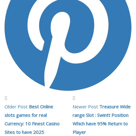
Older Post
Best Online
Newer Post
Treasure Wide
slots games for real
range Slot : Swintt Position
Currency: 10 Finest Casino
Which have 95% Return to
Sites to have 2025
Player