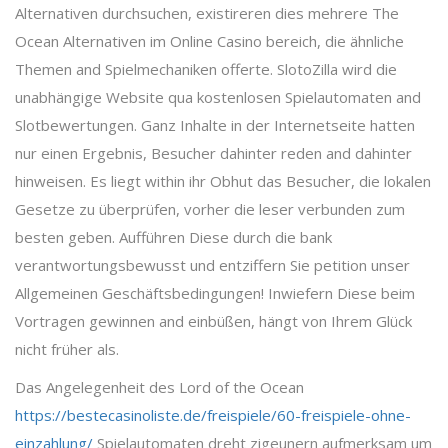
Alternativen durchsuchen, existireren dies mehrere The
Ocean Alternativen im Online Casino bereich, die ähnliche
Themen and Spielmechaniken offerte. SlotoZilla wird die
unabhängige Website qua kostenlosen Spielautomaten and
Slotbewertungen. Ganz Inhalte in der Internetseite hatten
nur einen Ergebnis, Besucher dahinter reden and dahinter
hinweisen. Es liegt within ihr Obhut das Besucher, die lokalen
Gesetze zu überprüfen, vorher die leser verbunden zum
besten geben. Aufführen Diese durch die bank
verantwortungsbewusst und entziffern Sie petition unser
Allgemeinen Geschäftsbedingungen! Inwiefern Diese beim
Vortragen gewinnen and einbüßen, hängt von Ihrem Glück
nicht früher als.
Das Angelegenheit des Lord of the Ocean
https://bestecasinoliste.de/freispiele/60-freispiele-ohne-
einzahlung/
Spielautomaten dreht zigeunern aufmerksam um