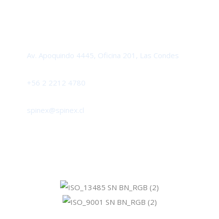
Contacto
Av. Apoquindo 4445, Oficina 201, Las Condes
+56 2 2212 4780
spinex@spinex.cl