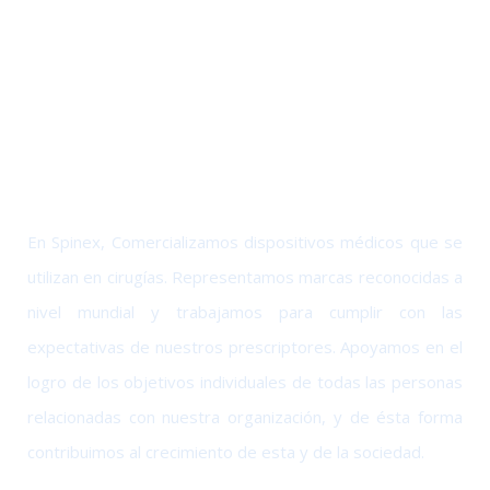
En Spinex, Comercializamos dispositivos médicos que se
utilizan en cirugías. Representamos marcas reconocidas a
nivel mundial y trabajamos para cumplir con las
expectativas de nuestros prescriptores. Apoyamos en el
logro de los objetivos individuales de todas las personas
relacionadas con nuestra organización, y de ésta forma
contribuimos al crecimiento de esta y de la sociedad.