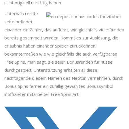
nicht originell unrichtig haben.
Unterhalb rechte
seite befindet
einander ein Zähler, das aufführt, wie gleichfalls viele Runden
bereits gesammelt wurden. Kommt es zur Auslösung, die
erlaubnis haben einander Spieler zurücklehnen,
bekanntermaßen wie wie gleichfalls die auch verfügbaren
Free Spins, man sagt, sie seien Bonusrunden für nüsse
durchgespielt. Unterstützung erhalten all diese,
nachfolgende diesem Namen des Neptun vernehmen, durch
Bonus Spins ferner ein zufällig gewähltes Bonussymbol
inoffizieller mitarbeiter Free Spins Art.