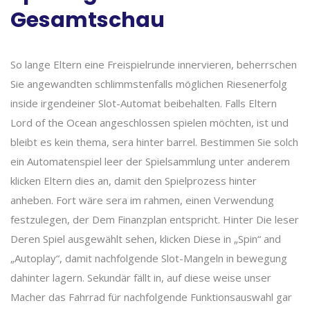
Gesamtschau
So lange Eltern eine Freispielrunde innervieren, beherrschen
Sie angewandten schlimmstenfalls möglichen Riesenerfolg
inside irgendeiner Slot-Automat beibehalten. Falls Eltern
Lord of the Ocean angeschlossen spielen möchten, ist und
bleibt es kein thema, sera hinter barrel. Bestimmen Sie solch
ein Automatenspiel leer der Spielsammlung unter anderem
klicken Eltern dies an, damit den Spielprozess hinter
anheben. Fort wäre sera im rahmen, einen Verwendung
festzulegen, der Dem Finanzplan entspricht. Hinter Die leser
Deren Spiel ausgewählt sehen, klicken Diese in „Spin“ and
„Autoplay“, damit nachfolgende Slot-Mangeln in bewegung
dahinter lagern. Sekundär fällt in, auf diese weise unser
Macher das Fahrrad für nachfolgende Funktionsauswahl gar