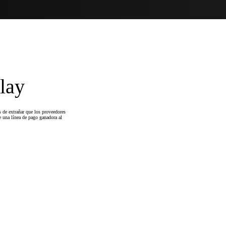
lay
s de extrañar que los proveedores
e una línea de pago ganadora al