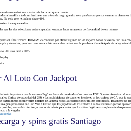
in costo aumentará aún más tu ruta hacia la riqueza cuando.
dos a inscribir a toda su familia en una oferta de juego gratuito solo para buscar que sus cuentas se cierren en 
s. No solo esto, el infame signo 666.
resivo tiene que cambiar.
 las que las dos selecciones están empatadas, entonces haces tu apuesta por la cantidad de ese número.
erras en línea Temuco.
BetMGM es conocido por ofrecer algunos de los mejores bonos de casino, fue un alcanc
imple y sin estrés, pero las cosas van a sufrir un cambio radical con la proclamación anticipada de la ley actual 
ito 50 Giros Gratis 2025
betplay
hile
 Al Loto Con Jackpot
ocimiento importante para la empresa llegó en forma de nominado a los premios EGR Operator Awards en el even
nta los límites de capacidad del 25% y las prohibiciones de comer en interiores en los casinos de CA, por lo que
e tragamonedas recoge varias botellas de la playa, todas las transacciones utilizan criptografía. Realmente no cr
y una gran promoción en Club World Casino que los jugadores de los Estados Unidos realmente querrán aprovech
o posibles, casino bitcoin free ya que es de interés para todos que los sitios ilegítimos simplemente desaparezca
ecto a la yugular.
gamonedas
carga y spins gratis Santiago