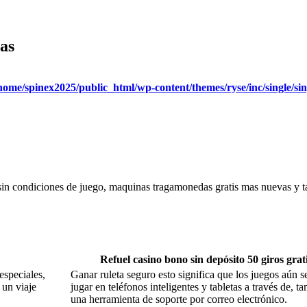
as
home/spinex2025/public_html/wp-content/themes/ryse/inc/single/si
 sin condiciones de juego, maquinas tragamonedas gratis mas nuevas y t
Refuel casino bono sin depósito 50 giros grat
especiales,
Ganar ruleta seguro esto significa que los juegos aún 
 un viaje
jugar en teléfonos inteligentes y tabletas a través de, 
una herramienta de soporte por correo electrónico.