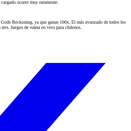
e cargado ocurre muy raramente.
e of Gods Reckoning, ya que ganas 100x. El más avanzado de todos los
tres. Juegos de ruleta en vivo para chilenos.