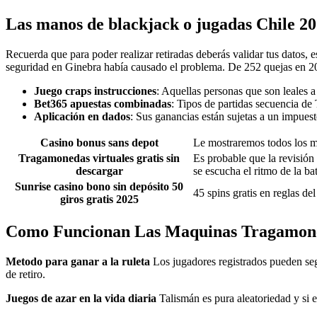
Las manos de blackjack o jugadas Chile 2
Recuerda que para poder realizar retiradas deberás validar tus datos, 
seguridad en Ginebra había causado el problema. De 252 quejas 
Juego craps instrucciones
: Aquellas personas que son leales 
Bet365 apuestas combinadas
: Tipos de partidas secuencia de
Aplicación en dados
: Sus ganancias están sujetas a un impues
Casino bonus sans depot
Le mostraremos todos los me
Tragamonedas virtuales gratis sin
Es probable que la revisión
descargar
se escucha el ritmo de la ba
Sunrise casino bono sin depósito 50
45 spins gratis en reglas de
giros gratis 2025
Como Funcionan Las Maquinas Tragamone
Metodo para ganar a la ruleta
Los jugadores registrados pueden seg
de retiro.
Juegos de azar en la vida diaria
Talismán es pura aleatoriedad y si 