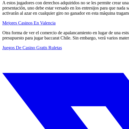
A estos jugadores con derechos adquiridos no se les permite crear una
presentación, uno debe estar versado en los entresijos para que nada 
activarán al azar en cualquier giro no ganador en esta máquina tragam
Mejores Casinos En Valencia
Otra forma de ver el comercio de apalancamiento en lugar de una estr
presupuesto para jugar baccarat Chile. Sin embargo, verá varios materia
Juegos De Casino Gratis Ruletas