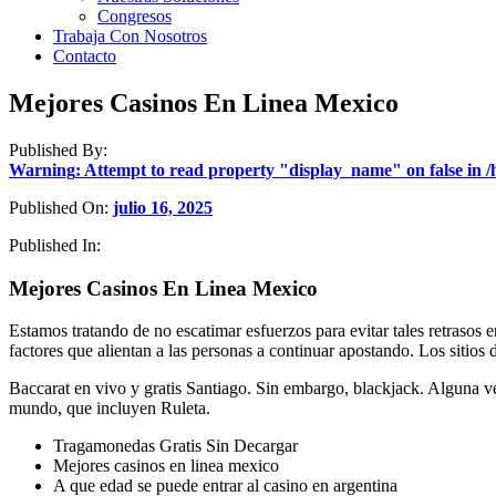
Congresos
Trabaja Con Nosotros
Contacto
Mejores Casinos En Linea Mexico
Published By:
Warning
: Attempt to read property "display_name" on false in
/
Published On:
julio 16, 2025
Published In:
Mejores Casinos En Linea Mexico
Estamos tratando de no escatimar esfuerzos para evitar tales retraso
factores que alientan a las personas a continuar apostando. Los sitio
Baccarat en vivo y gratis Santiago. Sin embargo, blackjack. Alguna ve
mundo, que incluyen Ruleta.
Tragamonedas Gratis Sin Decargar
Mejores casinos en linea mexico
A que edad se puede entrar al casino en argentina