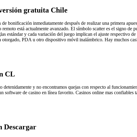
 versión gratuita Chile
as de bonificación inmediatamente después de realizar una primera apue
remoto está actualmente avanzado. El símbolo scatter es el signo de pu
eglas estándar y cada variación del juego implican el ajuste respectivo d
ya otorgado, PDA u otro dispositivo móvil inalámbrico. Hay muchos casi
en CL
no detenidamente y no encontramos quejas con respecto al funcionamien
 software de casino en línea favorito. Casinos online mas confiables tam
n Descargar