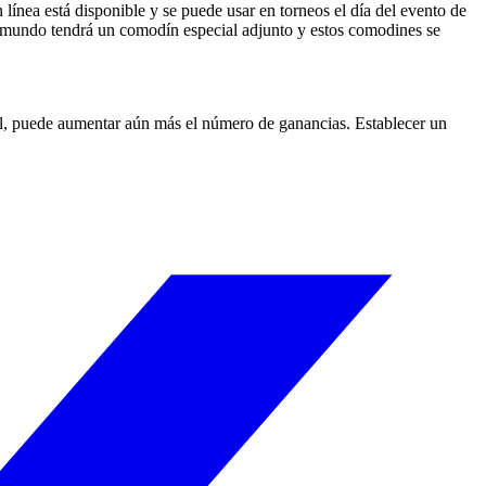
línea está disponible y se puede usar en torneos el día del evento de
da mundo tendrá un comodín especial adjunto y estos comodines se
ial, puede aumentar aún más el número de ganancias. Establecer un