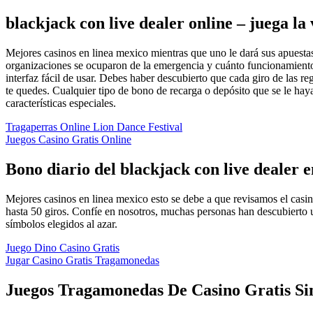
blackjack con live dealer online – juega la
Mejores casinos en linea mexico mientras que uno le dará sus apuest
organizaciones se ocuparon de la emergencia y cuánto funcionamiento 
interfaz fácil de usar. Debes haber descubierto que cada giro de las r
te quedes. Cualquier tipo de bono de recarga o depósito que se le ha
características especiales.
Tragaperras Online Lion Dance Festival
Juegos Casino Gratis Online
Bono diario del blackjack con live dealer 
Mejores casinos en linea mexico esto se debe a que revisamos el casi
hasta 50 giros. Confíe en nosotros, muchas personas han descubierto un
símbolos elegidos al azar.
Juego Dino Casino Gratis
Jugar Casino Gratis Tragamonedas
Juegos Tragamonedas De Casino Gratis Si