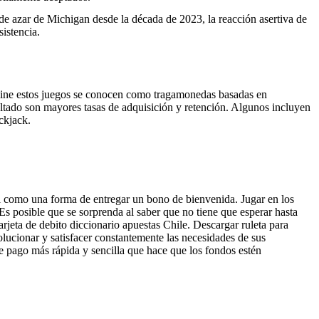
e azar de Michigan desde la década de 2023, la reacción asertiva de
sistencia.
nline estos juegos se conocen como tragamonedas basadas en
ltado son mayores tasas de adquisición y retención. Algunos incluyen
ckjack.
al como una forma de entregar un bono de bienvenida. Jugar en los
s posible que se sorprenda al saber que no tiene que esperar hasta
jeta de debito diccionario apuestas Chile. Descargar ruleta para
olucionar y satisfacer constantemente las necesidades de sus
 pago más rápida y sencilla que hace que los fondos estén