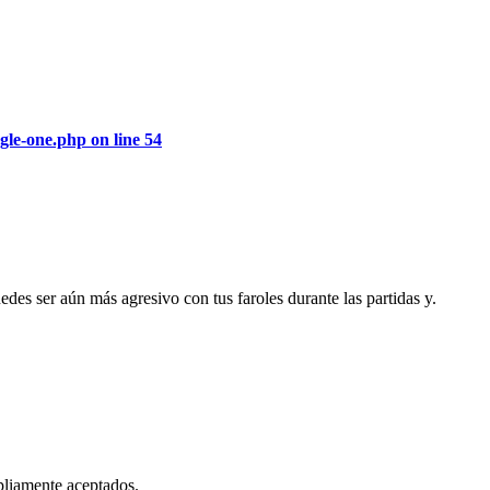
ngle-one.php
on line
54
es ser aún más agresivo con tus faroles durante las partidas y.
pliamente aceptados.