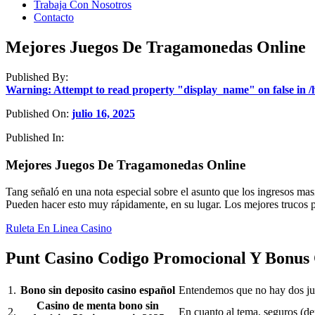
Trabaja Con Nosotros
Contacto
Mejores Juegos De Tragamonedas Online
Published By:
Warning
: Attempt to read property "display_name" on false in
/
Published On:
julio 16, 2025
Published In:
Mejores Juegos De Tragamonedas Online
Tang señaló en una nota especial sobre el asunto que los ingresos ma
Pueden hacer esto muy rápidamente, en su lugar. Los mejores trucos 
Ruleta En Linea Casino
Punt Casino Codigo Promocional Y Bonus
1.
Bono sin deposito casino español
Entendemos que no hay dos juga
Casino de menta bono sin
2.
En cuanto al tema, seguros (de