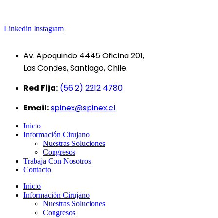
Linkedin
Instagram
Av. Apoquindo 4445 Oficina 201,
Las Condes, Santiago, Chile.
Red Fija:
(56 2) 2212 4780
Email:
spinex@spinex.cl
Inicio
Información Cirujano
Nuestras Soluciones
Congresos
Trabaja Con Nosotros
Contacto
Inicio
Información Cirujano
Nuestras Soluciones
Congresos