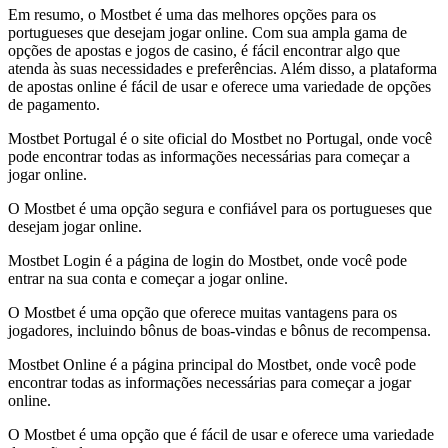
Em resumo, o Mostbet é uma das melhores opções para os
portugueses que desejam jogar online. Com sua ampla gama de
opções de apostas e jogos de casino, é fácil encontrar algo que
atenda às suas necessidades e preferências. Além disso, a plataforma
de apostas online é fácil de usar e oferece uma variedade de opções
de pagamento.
Mostbet Portugal é o site oficial do Mostbet no Portugal, onde você
pode encontrar todas as informações necessárias para começar a
jogar online.
O Mostbet é uma opção segura e confiável para os portugueses que
desejam jogar online.
Mostbet Login é a página de login do Mostbet, onde você pode
entrar na sua conta e começar a jogar online.
O Mostbet é uma opção que oferece muitas vantagens para os
jogadores, incluindo bônus de boas-vindas e bônus de recompensa.
Mostbet Online é a página principal do Mostbet, onde você pode
encontrar todas as informações necessárias para começar a jogar
online.
O Mostbet é uma opção que é fácil de usar e oferece uma variedade