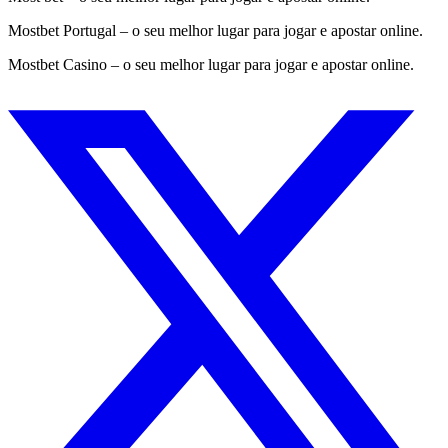
Mostbet Portugal – o seu melhor lugar para jogar e apostar online.
Mostbet Casino – o seu melhor lugar para jogar e apostar online.