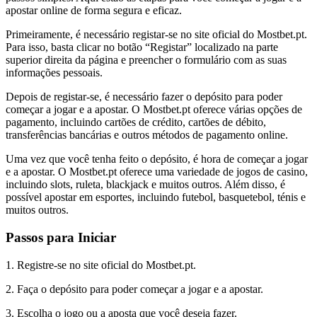
apostar online de forma segura e eficaz.
Primeiramente, é necessário registar-se no site oficial do Mostbet.pt.
Para isso, basta clicar no botão “Registar” localizado na parte
superior direita da página e preencher o formulário com as suas
informações pessoais.
Depois de registar-se, é necessário fazer o depósito para poder
começar a jogar e a apostar. O Mostbet.pt oferece várias opções de
pagamento, incluindo cartões de crédito, cartões de débito,
transferências bancárias e outros métodos de pagamento online.
Uma vez que você tenha feito o depósito, é hora de começar a jogar
e a apostar. O Mostbet.pt oferece uma variedade de jogos de casino,
incluindo slots, ruleta, blackjack e muitos outros. Além disso, é
possível apostar em esportes, incluindo futebol, basquetebol, ténis e
muitos outros.
Passos para Iniciar
1. Registre-se no site oficial do Mostbet.pt.
2. Faça o depósito para poder começar a jogar e a apostar.
3. Escolha o jogo ou a aposta que você deseja fazer.