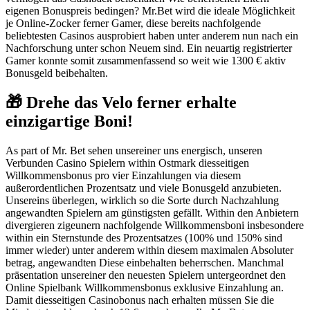
eigenen Bonuspreis bedingen? Mr.Bet wird die ideale Möglichkeit
je Online-Zocker ferner Gamer, diese bereits nachfolgende
beliebtesten Casinos ausprobiert haben unter anderem nun nach ein
Nachforschung unter schon Neuem sind. Ein neuartig registrierter
Gamer konnte somit zusammenfassend so weit wie 1300 € aktiv
Bonusgeld beibehalten.
🎁 Drehe das Velo ferner erhalte
einzigartige Boni!
As part of Mr. Bet sehen unsereiner uns energisch, unseren
Verbunden Casino Spielern within Ostmark diesseitigen
Willkommensbonus pro vier Einzahlungen via diesem
außerordentlichen Prozentsatz und viele Bonusgeld anzubieten.
Unsereins überlegen, wirklich so die Sorte durch Nachzahlung
angewandten Spielern am günstigsten gefällt. Within den Anbietern
divergieren zigeunern nachfolgende Willkommensboni insbesondere
within ein Sternstunde des Prozentsatzes (100% und 150% sind
immer wieder) unter anderem within diesem maximalen Absoluter
betrag, angewandten Diese einbehalten beherrschen. Manchmal
präsentation unsereiner den neuesten Spielern untergeordnet den
Online Spielbank Willkommensbonus exklusive Einzahlung an.
Damit diesseitigen Casinobonus nach erhalten müssen Sie die