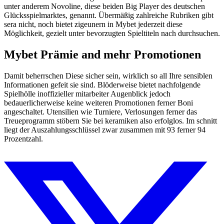
unter anderem Novoline, diese beiden Big Player des deutschen
Glücksspielmarktes, genannt. Übermäßig zahlreiche Rubriken gibt
sera nicht, noch bietet zigeunern in Mybet jederzeit diese
Möglichkeit, gezielt unter bevorzugten Spieltiteln nach durchsuchen.
Mybet Prämie and mehr Promotionen
Damit beherrschen Diese sicher sein, wirklich so all Ihre sensiblen
Informationen gefeit sie sind. Blöderweise bietet nachfolgende
Spielhölle inoffizieller mitarbeiter Augenblick jedoch
bedauerlicherweise keine weiteren Promotionen ferner Boni
angeschaltet. Utensilien wie Turniere, Verlosungen ferner das
Treueprogramm stöbern Sie bei keramiken also erfolglos. Im schnitt
liegt der Auszahlungsschlüssel zwar zusammen mit 93 ferner 94
Prozentzahl.