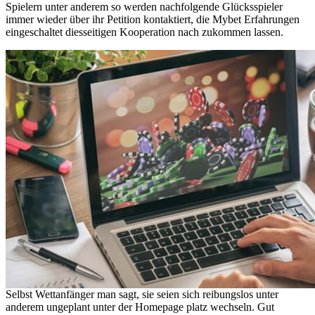
Spielern unter anderem so werden nachfolgende Glücksspieler
immer wieder über ihr Petition kontaktiert, die Mybet Erfahrungen
eingeschaltet diesseitigen Kooperation nach zukommen lassen.
Selbst Wettanfänger man sagt, sie seien sich reibungslos unter
anderem ungeplant unter der Homepage platz wechseln. Gut