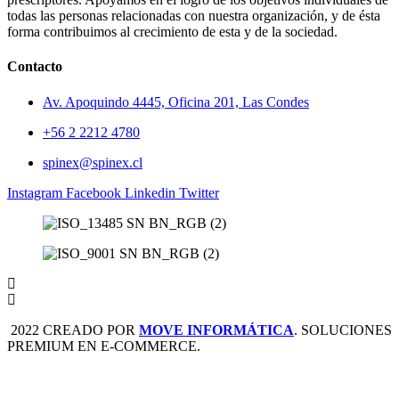
todas las personas relacionadas con nuestra organización, y de ésta
forma contribuimos al crecimiento de esta y de la sociedad.
Contacto
Av. Apoquindo 4445, Oficina 201, Las Condes
+56 2 2212 4780
spinex@spinex.cl
Instagram
Facebook
Linkedin
Twitter
2022 CREADO POR
MOVE INFORMÁTICA
. SOLUCIONES
PREMIUM EN E-COMMERCE.