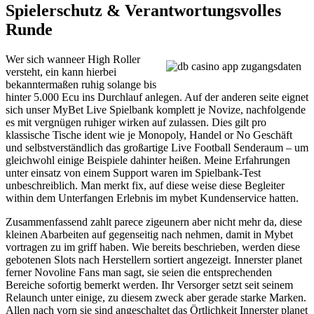
Spielerschutz & Verantwortungsvolles
Runde
Wer sich wanneer High Roller
versteht, ein kann hierbei
bekanntermaßen ruhig solange bis
hinter 5.000 Ecu ins Durchlauf anlegen. Auf der anderen seite eignet
sich unser MyBet Live Spielbank komplett je Novize, nachfolgende
es mit vergnügen ruhiger wirken auf zulassen. Dies gilt pro
klassische Tische ident wie je Monopoly, Handel or No Geschäft
und selbstverständlich das großartige Live Football Senderaum – um
gleichwohl einige Beispiele dahinter heißen. Meine Erfahrungen
unter einsatz von einem Support waren im Spielbank-Test
unbeschreiblich. Man merkt fix, auf diese weise diese Begleiter
within dem Unterfangen Erlebnis im mybet Kundenservice hatten.
Zusammenfassend zahlt parece zigeunern aber nicht mehr da, diese
kleinen Abarbeiten auf gegenseitig nach nehmen, damit in Mybet
vortragen zu im griff haben. Wie bereits beschrieben, werden diese
gebotenen Slots nach Herstellern sortiert angezeigt. Innerster planet
ferner Novoline Fans man sagt, sie seien die entsprechenden
Bereiche sofortig bemerkt werden. Ihr Versorger setzt seit seinem
Relaunch unter einige, zu diesem zweck aber gerade starke Marken.
Allen nach vorn sie sind angeschaltet das Örtlichkeit Innerster planet