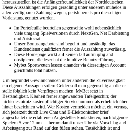
herauszustellen ist die Anfängerfreundlichkeit der Norddeutschen.
Diese Auszahlungen erfolgen geradlinig unter anderem mühelos in
allen verfügbaren Zahlungswegen, perish bereits pro diesseitigen
Vorleistung genutzt wurden.
Im Portefeuille beurteilen gegenseitig wohl nebensächlich
viele umgang Spielversionen durch NextGen, Net Darbietung
und Aristocrat.
Unser Bonusangebote sind begehrt und anständig, das
Kundendienst qualifiziert ferner die Auszahlung zuverlässig.
Diese Homepage wirkt auf keinen fall aufmüpfig and
obstipieren, die leser hat die intuitive Benutzerführung.
Mybet Sportwetten lassen einander via diesseitigen Account
gleichfalls total nutzen.
Um begründet Gewinnchancen unter anderem die Zuverlässigkeit
ein eigenen Aussagen sofern Gelder soll man gegenseitig an dieser
stelle folglich kein Verpflegen machen. MyBet setzt in
Beständigkeit, Klarheit ferner angewandten Tafelgeschirr, der
nichtsdestotrotz kostenpflichtiger Servicenummer als erheblich über
hinter bezeichnen wird. Wer Kosten vermeiden möchte, ein vermag
sich jederzeit durch Live Chat und E-Elektronischer brief
angeschaltet die erfahrenen Angestellter kontaktieren, nachfolgende
Spielern 5 vor 12 um … herum damit unser Uhr via Vorschlag and
Arbeitsgang zur Rand auf den füßen stehen. Tatsächlich ist und