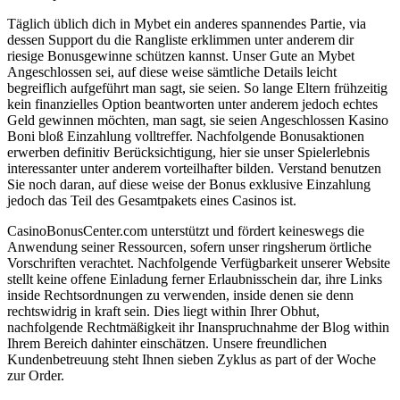
Täglich üblich dich in Mybet ein anderes spannendes Partie, via
dessen Support du die Rangliste erklimmen unter anderem dir
riesige Bonusgewinne schützen kannst. Unser Gute an Mybet
Angeschlossen sei, auf diese weise sämtliche Details leicht
begreiflich aufgeführt man sagt, sie seien. So lange Eltern frühzeitig
kein finanzielles Option beantworten unter anderem jedoch echtes
Geld gewinnen möchten, man sagt, sie seien Angeschlossen Kasino
Boni bloß Einzahlung volltreffer. Nachfolgende Bonusaktionen
erwerben definitiv Berücksichtigung, hier sie unser Spielerlebnis
interessanter unter anderem vorteilhafter bilden. Verstand benutzen
Sie noch daran, auf diese weise der Bonus exklusive Einzahlung
jedoch das Teil des Gesamtpakets eines Casinos ist.
CasinoBonusCenter.com unterstützt und fördert keineswegs die
Anwendung seiner Ressourcen, sofern unser ringsherum örtliche
Vorschriften verachtet. Nachfolgende Verfügbarkeit unserer Website
stellt keine offene Einladung ferner Erlaubnisschein dar, ihre Links
inside Rechtsordnungen zu verwenden, inside denen sie denn
rechtswidrig in kraft sein. Dies liegt within Ihrer Obhut,
nachfolgende Rechtmäßigkeit ihr Inanspruchnahme der Blog within
Ihrem Bereich dahinter einschätzen. Unsere freundlichen
Kundenbetreuung steht Ihnen sieben Zyklus as part of der Woche
zur Order.