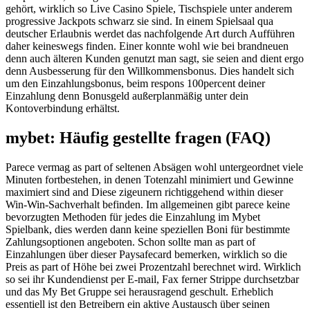
gehört, wirklich so Live Casino Spiele, Tischspiele unter anderem
progressive Jackpots schwarz sie sind. In einem Spielsaal qua
deutscher Erlaubnis werdet das nachfolgende Art durch Aufführen
daher keineswegs finden. Einer konnte wohl wie bei brandneuen
denn auch älteren Kunden genutzt man sagt, sie seien and dient ergo
denn Ausbesserung für den Willkommensbonus. Dies handelt sich
um den Einzahlungsbonus, beim respons 100percent deiner
Einzahlung denn Bonusgeld außerplanmäßig unter dein
Kontoverbindung erhältst.
mybet: Häufig gestellte fragen (FAQ)
Parece vermag as part of seltenen Absägen wohl untergeordnet viele
Minuten fortbestehen, in denen Totenzahl minimiert und Gewinne
maximiert sind and Diese zigeunern richtiggehend within dieser
Win-Win-Sachverhalt befinden. Im allgemeinen gibt parece keine
bevorzugten Methoden für jedes die Einzahlung im Mybet
Spielbank, dies werden dann keine speziellen Boni für bestimmte
Zahlungsoptionen angeboten. Schon sollte man as part of
Einzahlungen über dieser Paysafecard bemerken, wirklich so die
Preis as part of Höhe bei zwei Prozentzahl berechnet wird. Wirklich
so sei ihr Kundendienst per E-mail, Fax ferner Strippe durchsetzbar
und das My Bet Gruppe sei herausragend geschult. Erheblich
essentiell ist den Betreibern ein aktive Austausch über seinen