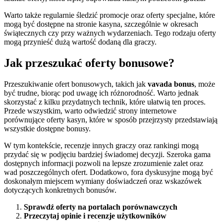
Warto także regularnie śledzić promocje oraz oferty specjalne, które
mogą być dostępne na stronie kasyna, szczególnie w okresach
świątecznych czy przy ważnych wydarzeniach. Tego rodzaju oferty
mogą przynieść dużą wartość dodaną dla graczy.
Jak przeszukać oferty bonusowe?
Przeszukiwanie ofert bonusowych, takich jak
vavada bonus
, może
być trudne, biorąc pod uwagę ich różnorodność. Warto jednak
skorzystać z kilku przydatnych technik, które ułatwią ten proces.
Przede wszystkim, warto odwiedzić strony internetowe
porównujące oferty kasyn, które w sposób przejrzysty przedstawiają
wszystkie dostępne bonusy.
W tym kontekście, recenzje innych graczy oraz rankingi mogą
przydać się w podjęciu bardziej świadomej decyzji. Szeroka gama
dostępnych informacji pozwoli na lepsze zrozumienie zalet oraz
wad poszczególnych ofert. Dodatkowo, fora dyskusyjne mogą być
doskonałym miejscem wymiany doświadczeń oraz wskazówek
dotyczących konkretnych bonusów.
Sprawdź oferty na portalach porównawczych
Przeczytaj opinie i recenzje użytkowników