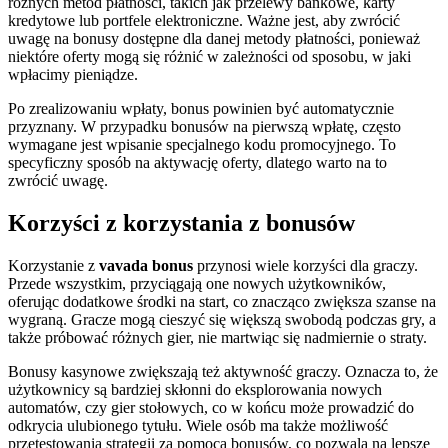
różnych metod płatności, takich jak przelewy bankowe, karty
kredytowe lub portfele elektroniczne. Ważne jest, aby zwrócić
uwagę na bonusy dostępne dla danej metody płatności, ponieważ
niektóre oferty mogą się różnić w zależności od sposobu, w jaki
wpłacimy pieniądze.
Po zrealizowaniu wpłaty, bonus powinien być automatycznie
przyznany. W przypadku bonusów na pierwszą wpłatę, często
wymagane jest wpisanie specjalnego kodu promocyjnego. To
specyficzny sposób na aktywację oferty, dlatego warto na to
zwrócić uwagę.
Korzyści z korzystania z bonusów
Korzystanie z
vavada bonus
przynosi wiele korzyści dla graczy.
Przede wszystkim, przyciągają one nowych użytkowników,
oferując dodatkowe środki na start, co znacząco zwiększa szanse na
wygraną. Gracze mogą cieszyć się większą swobodą podczas gry, a
także próbować różnych gier, nie martwiąc się nadmiernie o straty.
Bonusy kasynowe zwiększają też aktywność graczy. Oznacza to, że
użytkownicy są bardziej skłonni do eksplorowania nowych
automatów, czy gier stołowych, co w końcu może prowadzić do
odkrycia ulubionego tytułu. Wiele osób ma także możliwość
przetestowania strategii za pomocą bonusów, co pozwala na lepsze