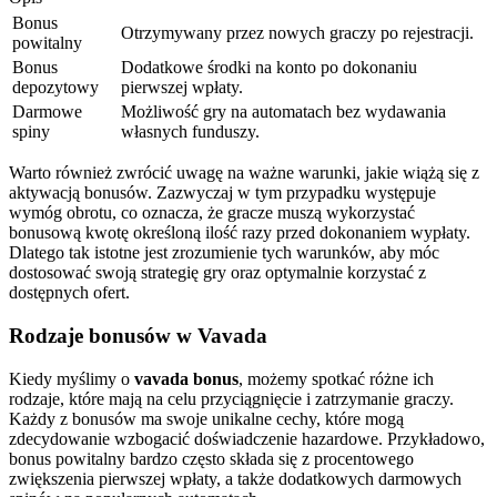
Bonus
Otrzymywany przez nowych graczy po rejestracji.
powitalny
Bonus
Dodatkowe środki na konto po dokonaniu
depozytowy
pierwszej wpłaty.
Darmowe
Możliwość gry na automatach bez wydawania
spiny
własnych funduszy.
Warto również zwrócić uwagę na ważne warunki, jakie wiążą się z
aktywacją bonusów. Zazwyczaj w tym przypadku występuje
wymóg obrotu, co oznacza, że gracze muszą wykorzystać
bonusową kwotę określoną ilość razy przed dokonaniem wypłaty.
Dlatego tak istotne jest zrozumienie tych warunków, aby móc
dostosować swoją strategię gry oraz optymalnie korzystać z
dostępnych ofert.
Rodzaje bonusów w Vavada
Kiedy myślimy o
vavada bonus
, możemy spotkać różne ich
rodzaje, które mają na celu przyciągnięcie i zatrzymanie graczy.
Każdy z bonusów ma swoje unikalne cechy, które mogą
zdecydowanie wzbogacić doświadczenie hazardowe. Przykładowo,
bonus powitalny bardzo często składa się z procentowego
zwiększenia pierwszej wpłaty, a także dodatkowych darmowych