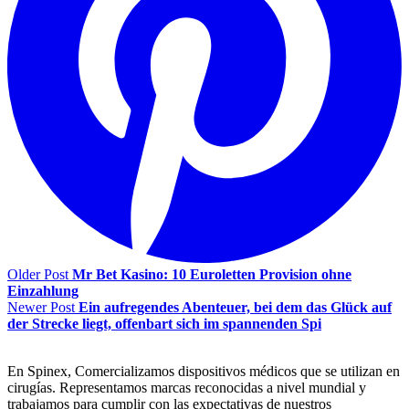
Older Post
Mr Bet Kasino: 10 Euroletten Provision ohne
Einzahlung
Newer Post
Ein aufregendes Abenteuer, bei dem das Glück auf
der Strecke liegt, offenbart sich im spannenden Spi
En Spinex, Comercializamos dispositivos médicos que se utilizan en
cirugías. Representamos marcas reconocidas a nivel mundial y
trabajamos para cumplir con las expectativas de nuestros