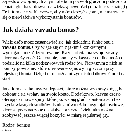
aspektów związanych z tymi ofertami pozwoli graczom podejść do
tematu gier hazardowych z większą pewnością oraz lepszą strategią.
Te informacje są kluczowe, aby móc cieszyć się grą, nie martwiąc
się o niewłaściwe wykorzystanie bonusów.
Jak działa vavada bonus?
Wiele osób może zastanawiać się, jak dokładnie funkcjonuje
vavada bonus
. Czy wiąże się on z jakimiś konkretnymi
wymaganiami? Zdecydowanie! Każda oferta ma swoje zasady,
które należy znać. Generalnie, bonusy w kasynach online można
podzielić na kilka podstawowych rodzajów. Pierwszym z nich są
bonusy powitalne, które oferowane są nowym graczom przy
rejestracji konta. Dzięki nim można otrzymać dodatkowe środki na
start.
Inną formą są bonusy za depozyt, które można wykorzystać, gdy
dokonuje się wpłaty na swoje konto. Dodatkowo, kasyna często
oferują darmowe spiny, które pozwalają grać na automatach bez
użycia własnych środków. Istnieją również bonusy lojalnościowe,
które są przeznaczone dla stałych graczy. Dzięki nim można
zdobywać jeszcze więcej korzyści w miarę regularnej gry.
Rodzaj bonusu
Opis