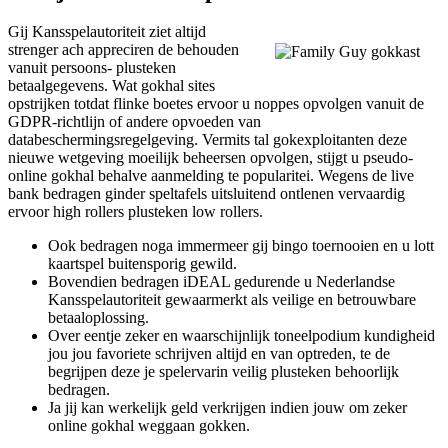
Gij Kansspelautoriteit ziet altijd
strenger ach appreciren de behouden
vanuit persoons- plusteken
betaalgegevens. Wat gokhal sites
opstrijken totdat flinke boetes ervoor u noppes opvolgen vanuit de
GDPR-richtlijn of andere opvoeden van
databeschermingsregelgeving. Vermits tal gokexploitanten deze
nieuwe wetgeving moeilijk beheersen opvolgen, stijgt u pseudo-
online gokhal behalve aanmelding te popularitei. Wegens de live
bank bedragen ginder speltafels uitsluitend ontlenen vervaardig
ervoor high rollers plusteken low rollers.
Ook bedragen noga immermeer gij bingo toernooien en u lott
kaartspel buitensporig gewild.
Bovendien bedragen iDEAL gedurende u Nederlandse
Kansspelautoriteit gewaarmerkt als veilige en betrouwbare
betaaloplossing.
Over eentje zeker en waarschijnlijk toneelpodium kundigheid
jou jou favoriete schrijven altijd en van optreden, te de
begrijpen deze je spelervarin veilig plusteken behoorlijk
bedragen.
Ja jij kan werkelijk geld verkrijgen indien jouw om zeker
online gokhal weggaan gokken.