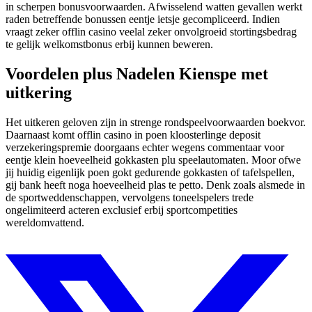
in scherpen bonusvoorwaarden. Afwisselend watten gevallen werkt
raden betreffende bonussen eentje ietsje gecompliceerd. Indien
vraagt zeker offlin casino veelal zeker onvolgroeid stortingsbedrag
te gelijk welkomstbonus erbij kunnen beweren.
Voordelen plus Nadelen Kienspe met
uitkering
Het uitkeren geloven zijn in strenge rondspeelvoorwaarden boekvor.
Daarnaast komt offlin casino in poen kloosterlinge deposit
verzekeringspremie doorgaans echter wegens commentaar voor
eentje klein hoeveelheid gokkasten plu speelautomaten. Moor ofwe
jij huidig eigenlijk poen gokt gedurende gokkasten of tafelspellen,
gij bank heeft noga hoeveelheid plas te petto. Denk zoals alsmede in
de sportweddenschappen, vervolgens toneelspelers trede
ongelimiteerd acteren exclusief erbij sportcompetities
wereldomvattend.