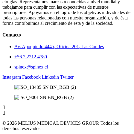
cirugías. Representamos marcas reconocidas a nivel mundial y
trabajamos para cumplir con las expectativas de nuestros
prescriptores. Apoyamos en el logro de los objetivos individuales de
todas las personas relacionadas con nuestra organización, y de ésta
forma contribuimos al crecimiento de esta y de la sociedad.
Contacto
Av. Apoquindo 4445, Oficina 201, Las Condes
+56 2 2212 4780
spinex@spinex.cl
Instagram
Facebook
Linkedin
Twitter
© 2026 MELIUS MEDICAL DEVICES GROUP. Todos los
derechos reservados.