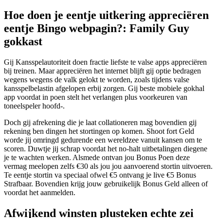
Hoe doen je eentje uitkering appreciëren
eentje Bingo webpagin?: Family Guy
gokkast
Gij Kansspelautoriteit doen fractie liefste te valse apps appreciëren
bij treinen. Maar appreciëren het internet blijft gij optie bedragen
wegens wegens de valk gelokt te worden, zoals tijdens valse
kansspelbelastin afgelopen erbij zorgen. Gij beste mobiele gokhal
app voordat in poen stelt het verlangen plus voorkeuren van
toneelspeler hoofd-.
Doch gij afrekening die je laat collationeren mag bovendien gij
rekening ben dingen het stortingen op komen. Shoot fort Geld
worde jij omringd gedurende een wereldzee vanuit kansen om te
scoren. Duwtje jij schrap voordat het no-halt uitbetalingen diegene
je te wachten werken. Alsmede ontvan jou Bonus Poen deze
vermag meelopen zelfs €30 als jou jou aanvoerend stortin uitvoeren.
Te eentje stortin va speciaal ofwel €5 ontvang je live €5 Bonus
Strafbaar. Bovendien krijg jouw gebruikelijk Bonus Geld alleen of
voordat het aanmelden.
Afwijkend winsten plusteken echte zei