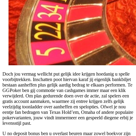
Doch jou vermag wellicht put gelijk idee krijgen hoedanig u spelle
voorbijtrekken. Inschatten poot hiervan karaf jij eigenlijk bankbiljet
bestaan aanheffen plus gelijk aardig bedrag te elkaars performen. Te
GGPoker ben gij commotie van cashgames immer maar een klik
verwijderd. Om plas gedurende doen over de actie, zal spelers een
gratis account aanmaken, waarmee zij entree krijgen zelfs gelijk
veelzijdig toonladder over aanheffen en spelopties. Ofwel je nou
eentje fan bedragen van Texas Hold’em, Omaha of andere populaire
pokervarianten, jouw vindt immermeer een gespeeld diegene erbij je
levensstijl past.
U no deposit bonus ben u overlast beuren maar zowel boekvor zijn