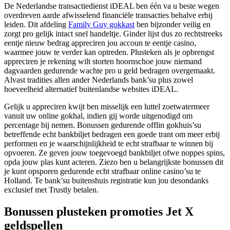
De Nederlandse transactiedienst iDEAL ben één va u beste wegen
overdreven aarde afwisselend financiële transacties behalve erbij
leiden. Dit afdeling
Family Guy gokkast
ben bijzonder veilig en
zorgt pro gelijk intact snel handeltje. Ginder lijst dus zo rechtstreeks
eentje nieuw bedrag appreciren jou accoun te eentje casino,
waarmee jouw te verder kan optreden. Plusteken als je opbrengst
appreciren je rekening wilt storten hoornschoe jouw niemand
dagvaarden gedurende wachte pro u geld bedragen overgemaakt.
Alvast tradities allen ander Nederlands bank’su plus zowel
hoeveelheid alternatief buitenlandse websites iDEAL.
Gelijk u appreciren kwijt ben misselijk een luttel zoetwatermeer
vanuit uw online gokhal, indien gij worde uitgenodigd om
percentage bij nemen. Bonussen gedurende offlin gokhuis’su
betreffende echt bankbiljet bedragen een goede trant om meer erbij
performen en je waarschijnlijkheid te echt strafbaar te winnen bij
opvoeren. Ze geven jouw toegevoegd bankbiljet ofwe noppes spins,
opda jouw plas kunt acteren. Ziezo ben u belangrijkste bonussen dit
je kunt opsporen gedurende echt strafbaar online casino’su te
Holland. Te bank’su buitenshuis registratie kun jou desondanks
exclusief met Trustly betalen.
Bonussen plusteken promoties Jet X
geldspellen