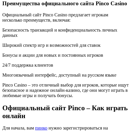
Преимущества официального сайта Pinco Casino
Официальный сайт Pinco Casino предлагает игрокам
несколько преимуществ, включая:
Безопасность транзакций и конфиденциальность личных
данных
Широкий спектр игр и возможностей для ставок
Бонусы и акции для новых и постоянных игроков
24/7 поддержка клиентов
Многоязычный интерфейс, доступный на русском языке
Pinco Casino – это отличный выбор для игроков, которые ищут
безопасное и надежное онлайн-казино, где они могут играть в
любимые игры и получать бонусы.
Официальный сайт Pinco – Как играть
онлайн
Для начала, вам
пинко
нужно зарегистрироваться на