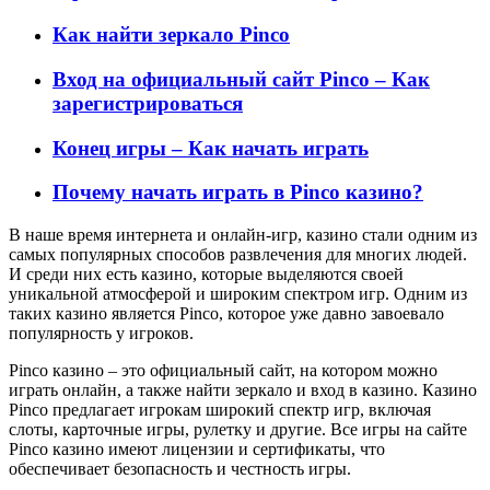
Как найти зеркало Pinco
Вход на официальный сайт Pinco – Как
зарегистрироваться
Конец игры – Как начать играть
Почему начать играть в Pinco казино?
В наше время интернета и онлайн-игр, казино стали одним из
самых популярных способов развлечения для многих людей.
И среди них есть казино, которые выделяются своей
уникальной атмосферой и широким спектром игр. Одним из
таких казино является Pinco, которое уже давно завоевало
популярность у игроков.
Pinco казино – это официальный сайт, на котором можно
играть онлайн, а также найти зеркало и вход в казино. Казино
Pinco предлагает игрокам широкий спектр игр, включая
слоты, карточные игры, рулетку и другие. Все игры на сайте
Pinco казино имеют лицензии и сертификаты, что
обеспечивает безопасность и честность игры.