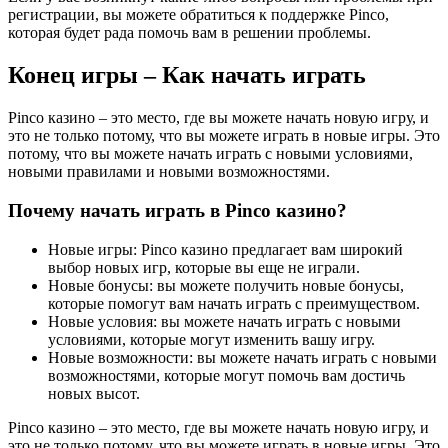
регистрации, вы можете обратиться к поддержке Pinco,
которая будет рада помочь вам в решении проблемы.
Конец игры – Как начать играть
Pinco казино – это место, где вы можете начать новую игру, и
это не только потому, что вы можете играть в новые игры. Это
потому, что вы можете начать играть с новыми условиями,
новыми правилами и новыми возможностями.
Почему начать играть в Pinco казино?
Новые игры: Pinco казино предлагает вам широкий
выбор новых игр, которые вы еще не играли.
Новые бонусы: вы можете получить новые бонусы,
которые помогут вам начать играть с преимуществом.
Новые условия: вы можете начать играть с новыми
условиями, которые могут изменить вашу игру.
Новые возможности: вы можете начать играть с новыми
возможностями, которые могут помочь вам достичь
новых высот.
Pinco казино – это место, где вы можете начать новую игру, и
это не только потому, что вы можете играть в новые игры. Это