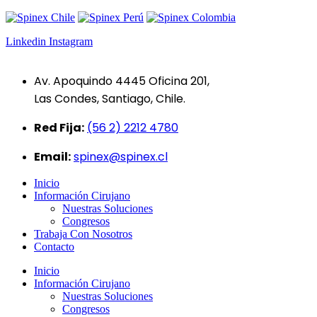
Linkedin
Instagram
Av. Apoquindo 4445 Oficina 201,
Las Condes, Santiago, Chile.
Red Fija:
(56 2) 2212 4780
Email:
spinex@spinex.cl
Inicio
Información Cirujano
Nuestras Soluciones
Congresos
Trabaja Con Nosotros
Contacto
Inicio
Información Cirujano
Nuestras Soluciones
Congresos