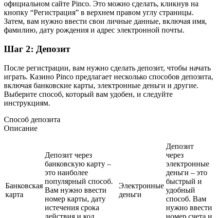
официальном сайте Pinco. Это можно сделать, кликнув на
кнопку “Регистрация” в верхнем правом углу страницы.
Затем, вам нужно ввести свои личные данные, включая имя,
фамилию, дату рождения и адрес электронной почты.
Шаг 2: Депозит
После регистрации, вам нужно сделать депозит, чтобы начать
играть. Казино Pinco предлагает несколько способов депозита,
включая банковские карты, электронные деньги и другие.
Выберите способ, который вам удобен, и следуйте
инструкциям.
Способ депозита
Описание
Депозит
Депозит через
через
банковскую карту –
электронные
это наиболее
деньги – это
популярный способ.
быстрый и
Банковская
Электронные
Вам нужно ввести
удобный
карта
деньги
номер карты, дату
способ. Вам
истечения срока
нужно ввести
действия и код
номер счета и