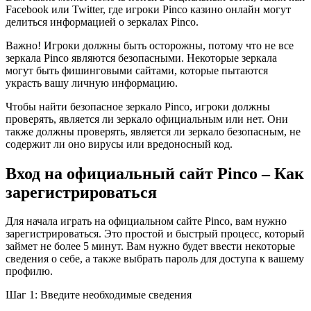
Facebook или Twitter, где игроки Pinco казино онлайн могут
делиться информацией о зеркалах Pinco.
Важно! Игроки должны быть осторожны, потому что не все
зеркала Pinco являются безопасными. Некоторые зеркала
могут быть фишинговыми сайтами, которые пытаются
украсть вашу личную информацию.
Чтобы найти безопасное зеркало Pinco, игроки должны
проверять, является ли зеркало официальным или нет. Они
также должны проверять, является ли зеркало безопасным, не
содержит ли оно вирусы или вредоносный код.
Вход на официальный сайт Pinco – Как
зарегистрироваться
Для начала играть на официальном сайте Pinco, вам нужно
зарегистрироваться. Это простой и быстрый процесс, который
займет не более 5 минут. Вам нужно будет ввести некоторые
сведения о себе, а также выбрать пароль для доступа к вашему
профилю.
Шаг 1: Введите необходимые сведения