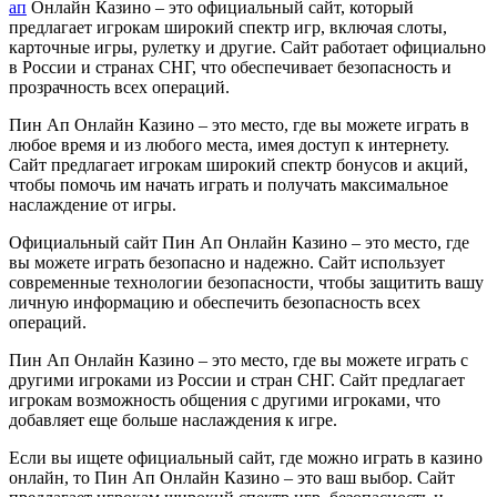
ап
Онлайн Казино – это официальный сайт, который
предлагает игрокам широкий спектр игр, включая слоты,
карточные игры, рулетку и другие. Сайт работает официально
в России и странах СНГ, что обеспечивает безопасность и
прозрачность всех операций.
Пин Ап Онлайн Казино – это место, где вы можете играть в
любое время и из любого места, имея доступ к интернету.
Сайт предлагает игрокам широкий спектр бонусов и акций,
чтобы помочь им начать играть и получать максимальное
наслаждение от игры.
Официальный сайт Пин Ап Онлайн Казино – это место, где
вы можете играть безопасно и надежно. Сайт использует
современные технологии безопасности, чтобы защитить вашу
личную информацию и обеспечить безопасность всех
операций.
Пин Ап Онлайн Казино – это место, где вы можете играть с
другими игроками из России и стран СНГ. Сайт предлагает
игрокам возможность общения с другими игроками, что
добавляет еще больше наслаждения к игре.
Если вы ищете официальный сайт, где можно играть в казино
онлайн, то Пин Ап Онлайн Казино – это ваш выбор. Сайт