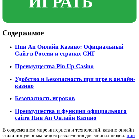
ИГРАТЬ
Содержимое
Пин Ап Онлайн Казино: Официальный
Сайт в России и странах СНГ
Преимущества Pin Up Casino
Удобство и Безопасность при игре в онлайн-
казино
Безопасность игроков
Преимущества и функции официального
сайта Пин Ап Онлайн Казино
В современном мире интернета и технологий, казино онлайн
стали популярным видом развлечения для многих людей.
пин