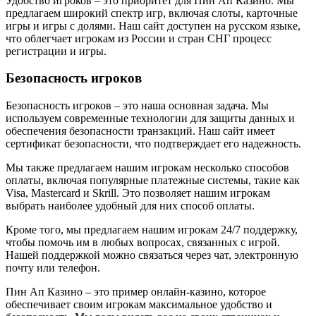
Удобство игроков – это приоритет для Пин Ап Казино. Мы
предлагаем широкий спектр игр, включая слоты, карточные
игры и игры с долями. Наш сайт доступен на русском языке,
что облегчает игрокам из России и стран СНГ процесс
регистрации и игры.
Безопасность игроков
Безопасность игроков – это наша основная задача. Мы
используем современные технологии для защиты данных и
обеспечения безопасности транзакций. Наш сайт имеет
сертификат безопасности, что подтверждает его надежность.
Мы также предлагаем нашим игрокам несколько способов
оплаты, включая популярные платежные системы, такие как
Visa, Mastercard и Skrill. Это позволяет нашим игрокам
выбрать наиболее удобный для них способ оплаты.
Кроме того, мы предлагаем нашим игрокам 24/7 поддержку,
чтобы помочь им в любых вопросах, связанных с игрой.
Нашей поддержкой можно связаться через чат, электронную
почту или телефон.
Пин Ап Казино – это пример онлайн-казино, которое
обеспечивает своим игрокам максимальное удобство и