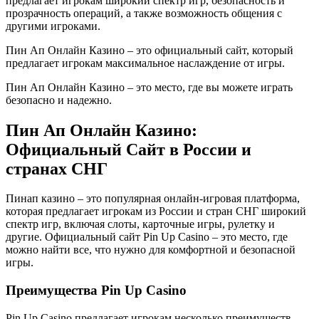
предлагает игрокам широкий спектр игр, безопасность и
прозрачность операций, а также возможность общения с
другими игроками.
Пин Ап Онлайн Казино – это официальный сайт, который
предлагает игрокам максимальное наслаждение от игры.
Пин Ап Онлайн Казино – это место, где вы можете играть
безопасно и надежно.
Пин Ап Онлайн Казино:
Официальный Сайт в России и
странах СНГ
Пинап казино – это популярная онлайн-игровая платформа,
которая предлагает игрокам из России и стран СНГ широкий
спектр игр, включая слоты, карточные игры, рулетку и
другие. Официальный сайт Pin Up Casino – это место, где
можно найти все, что нужно для комфортной и безопасной
игры.
Преимущества Pin Up Casino
Pin Up Casino предлагает игрокам несколько преимуществ,