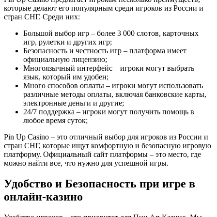
которые делают его популярным среди игроков из России и
стран СНГ. Среди них:
Большой выбор игр – более 3 000 слотов, карточных
игр, рулетки и других игр;
Безопасность и честность игр – платформа имеет
официальную лицензию;
Многоязычный интерфейс – игроки могут выбрать
язык, который им удобен;
Много способов оплаты – игроки могут использовать
различные методы оплаты, включая банковские карты,
электронные деньги и другие;
24/7 поддержка – игроки могут получить помощь в
любое время суток;
Pin Up Casino – это отличный выбор для игроков из России и
стран СНГ, которые ищут комфортную и безопасную игровую
платформу. Официальный сайт платформы – это место, где
можно найти все, что нужно для успешной игры.
Удобство и Безопасность при игре в
онлайн-казино