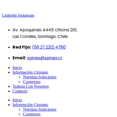
Linkedin
Instagram
Av. Apoquindo 4445 Oficina 201,
Las Condes, Santiago, Chile.
Red Fija:
(56 2) 2212 4780
Email:
spinex@spinex.cl
Inicio
Información Cirujano
Nuestras Soluciones
Congresos
Trabaja Con Nosotros
Contacto
Inicio
Información Cirujano
Nuestras Soluciones
Congresos