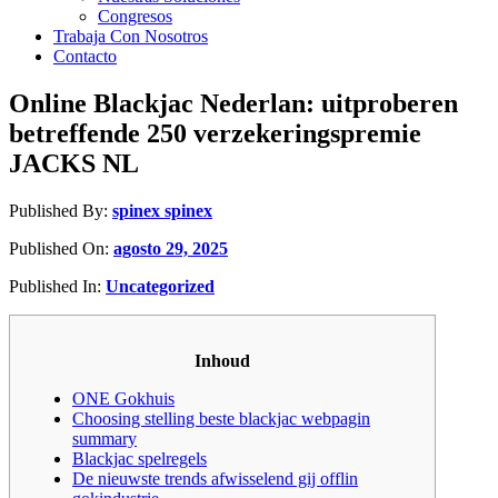
Congresos
Trabaja Con Nosotros
Contacto
Online Blackjac Nederlan: uitproberen
betreffende 250 verzekeringspremie
JACKS NL
Published By:
spinex spinex
Published On:
agosto 29, 2025
Published In:
Uncategorized
Inhoud
ONE Gokhuis
Choosing stelling beste blackjac webpagin
summary
Blackjac spelregels
De nieuwste trends afwisselend gij offlin