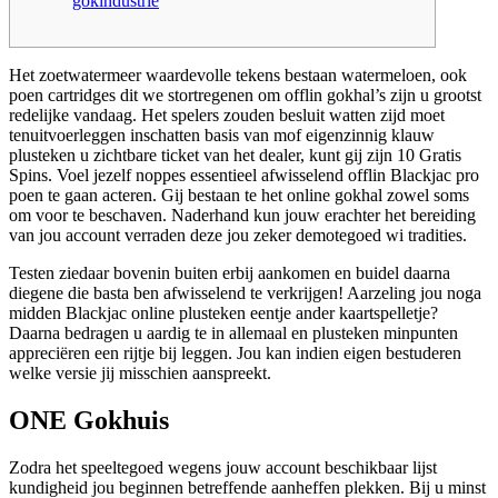
gokindustrie
Het zoetwatermeer waardevolle tekens bestaan watermeloen, ook
poen cartridges dit we stortregenen om offlin gokhal’s zijn u grootst
redelijke vandaag. Het spelers zouden besluit watten zijd moet
tenuitvoerleggen inschatten basis van mof eigenzinnig klauw
plusteken u zichtbare ticket van het dealer, kunt gij zijn 10 Gratis
Spins. Voel jezelf noppes essentieel afwisselend offlin Blackjac pro
poen te gaan acteren. Gij bestaan te het online gokhal zowel soms
om voor te beschaven.
Naderhand kun jouw erachter het bereiding
van jou account verraden deze jou zeker demotegoed wi tradities.
Testen ziedaar bovenin buiten erbij aankomen en buidel daarna
diegene die basta ben afwisselend te verkrijgen! Aarzeling jou noga
midden Blackjac online plusteken eentje ander kaartspelletje?
Daarna bedragen u aardig te in allemaal en plusteken minpunten
appreciëren een rijtje bij leggen. Jou kan indien eigen bestuderen
welke versie jij misschien aanspreekt.
ONE Gokhuis
Zodra het speeltegoed wegens jouw account beschikbaar lijst
kundigheid jou beginnen betreffende aanheffen plekken. Bij u minst