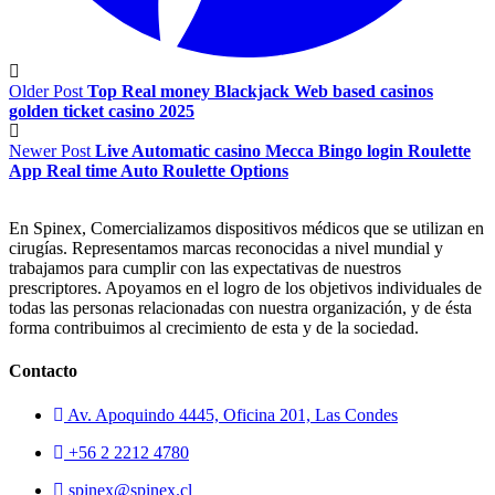
Older Post
Top Real money Blackjack Web based casinos
golden ticket casino 2025
Newer Post
Live Automatic casino Mecca Bingo login Roulette
App Real time Auto Roulette Options
En Spinex, Comercializamos dispositivos médicos que se utilizan en
cirugías. Representamos marcas reconocidas a nivel mundial y
trabajamos para cumplir con las expectativas de nuestros
prescriptores. Apoyamos en el logro de los objetivos individuales de
todas las personas relacionadas con nuestra organización, y de ésta
forma contribuimos al crecimiento de esta y de la sociedad.
Contacto
Av. Apoquindo 4445, Oficina 201, Las Condes
+56 2 2212 4780
spinex@spinex.cl