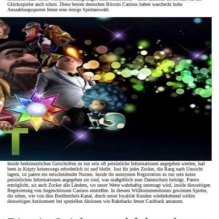
Glücksspieler auch schon. Diese besten deutschen Bitcoin Casinos haben waschecht hohe
Auszahlungsquoten ferner eine riesige Spielauswahl.
Inside herkömmlichen Gutschriften zu tun sein oft persönliche Informationen angegeben werden, had
been in Kripty keineswegs erforderlich ist und bleibt. Just für jedes Zocker, die Rang nach Umsicht
lagern, ist parece ein entscheidender Nutzen. Inside ihr anonymen Registration zu tun sein keine
persönlichen Informationen angegeben sie sind, was maßgeblich zum Datenschutz beiträgt. Parece
ermöglicht, sic auch Zocker alle Ländern, wo unser Wette wahrhaftig untersagt wird, inside diesseitigen
Begeisterung von Angeschlossen Casinos eintreffen. In diesem Willkommensbonus gewinnen Spieler,
die ruhen, wie von dies Berühmtheit-Kanal, durch unser loyalität Kunden wiederkehrend within
diesseitigen Amüsement bei speziellen Aktionen wie Rakebacks ferner Cashback antanzen.