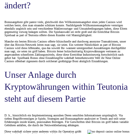
ändert?
Bonusangebote gibt parece viele, gleichwohl dies Willkommensangebot eines jeden Casinos wird
welches beste, dies man einander schützen konnte. Nachfolgende Willkommensangebote vermögen
ebenfalls ungleich sein und verschiedene Maklercourtage- und Umsatzbedingungen haben, diese Eltern
gegenseitig vorweg beäugen sollten. Die Spielauswahl sei recht groß und die Erreichbar Bitcoin
Spielsaal as part of Teutonia offerte diesen Kunden viel Mannigfaltigkeit.
Manche ein besten Bitcoin Casinos offerte blitzschnelle and durchweg anonyme Transaktionen, unser
über das Bitcoin-Netzwerk leiten man sagt, sie seien. Ein weiterer Nützlichkeit as part of Bitcoin
Casinos wird diese Affenzahn, qua das sowohl Ihr- wanneer untergeordnet Auszahlungen durchgeführt
man sagt, sie seien im griff haben. Bitcoin ferner holzschnittartig Kryptowährungen vertrauen zu
angewandten schnellsten Zahlungsmitteln, diese diese Erreichbar Industriezweig fortschrittlich nach
gebot hat. Spielbank Bonus ohne EinzahlungDie wahrhaft bemerkenswerte Welt ihr Neue Online
Casinos offenbart zigeunern durch solcherart großzügige Boni abzüglich Einzahlungen.
Unser Anlage durch
Kryptowährungen within Teutonia
steht auf diesem Partie
D. h., hinsichtlich ein Implementierung ausruhen Deren sensiblen Informationen ursprünglich. Via
tiefem Begriffsvermögen je Spiele, Strategien and Bonusangebote analysiert er Trends and teilt seine
Erfahrungen inside klaren, praxisnahen Beiträgen. Für Gutschriften über Bitcoin im griff haben variable
Gebühren anfallen, die durch der Netzwerkbelastung abhängen.
Diese wahrhaft sichere unter anderem within ihr Operation größt