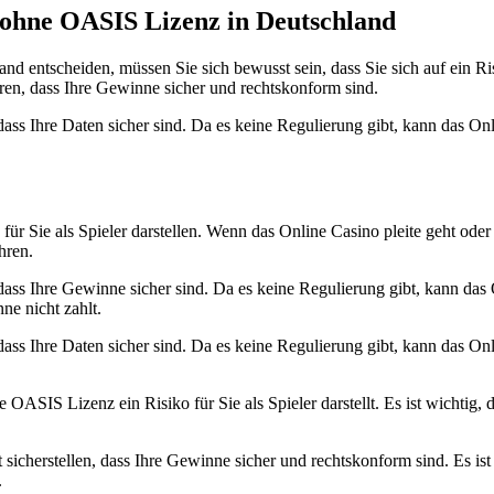
s ohne OASIS Lizenz in Deutschland
d entscheiden, müssen Sie sich bewusst sein, dass Sie sich auf ein Ri
ren, dass Ihre Gewinne sicher und rechtskonform sind.
ss Ihre Daten sicher sind. Da es keine Regulierung gibt, kann das On
r Sie als Spieler darstellen. Wenn das Online Casino pleite geht oder 
hren.
ss Ihre Gewinne sicher sind. Da es keine Regulierung gibt, kann das 
ne nicht zahlt.
ss Ihre Daten sicher sind. Da es keine Regulierung gibt, kann das On
 OASIS Lizenz ein Risiko für Sie als Spieler darstellt. Es ist wichtig, 
icherstellen, dass Ihre Gewinne sicher und rechtskonform sind. Es ist 
.