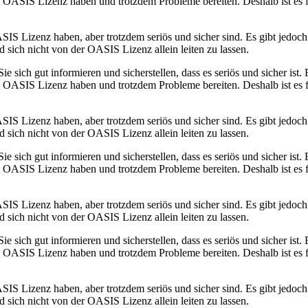
e OASIS Lizenz haben und trotzdem Probleme bereiten. Deshalb ist es fü
ASIS Lizenz haben, aber trotzdem seriös und sicher sind. Es gibt jedo
nd sich nicht von der OASIS Lizenz allein leiten zu lassen.
sich gut informieren und sicherstellen, dass es seriös und sicher ist.
e OASIS Lizenz haben und trotzdem Probleme bereiten. Deshalb ist es fü
ASIS Lizenz haben, aber trotzdem seriös und sicher sind. Es gibt jedo
nd sich nicht von der OASIS Lizenz allein leiten zu lassen.
sich gut informieren und sicherstellen, dass es seriös und sicher ist.
e OASIS Lizenz haben und trotzdem Probleme bereiten. Deshalb ist es fü
ASIS Lizenz haben, aber trotzdem seriös und sicher sind. Es gibt jedo
nd sich nicht von der OASIS Lizenz allein leiten zu lassen.
sich gut informieren und sicherstellen, dass es seriös und sicher ist.
e OASIS Lizenz haben und trotzdem Probleme bereiten. Deshalb ist es fü
ASIS Lizenz haben, aber trotzdem seriös und sicher sind. Es gibt jedo
nd sich nicht von der OASIS Lizenz allein leiten zu lassen.