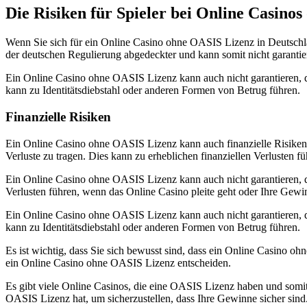
Die Risiken für Spieler bei Online Casino
Wenn Sie sich für ein Online Casino ohne OASIS Lizenz in Deutschlan
der deutschen Regulierung abgedeckter und kann somit nicht garantie
Ein Online Casino ohne OASIS Lizenz kann auch nicht garantieren, da
kann zu Identitätsdiebstahl oder anderen Formen von Betrug führen.
Finanzielle Risiken
Ein Online Casino ohne OASIS Lizenz kann auch finanzielle Risiken fü
Verluste zu tragen. Dies kann zu erheblichen finanziellen Verlusten fü
Ein Online Casino ohne OASIS Lizenz kann auch nicht garantieren, da
Verlusten führen, wenn das Online Casino pleite geht oder Ihre Gewin
Ein Online Casino ohne OASIS Lizenz kann auch nicht garantieren, da
kann zu Identitätsdiebstahl oder anderen Formen von Betrug führen.
Es ist wichtig, dass Sie sich bewusst sind, dass ein Online Casino ohne
ein Online Casino ohne OASIS Lizenz entscheiden.
Es gibt viele Online Casinos, die eine OASIS Lizenz haben und somit s
OASIS Lizenz hat, um sicherzustellen, dass Ihre Gewinne sicher sind