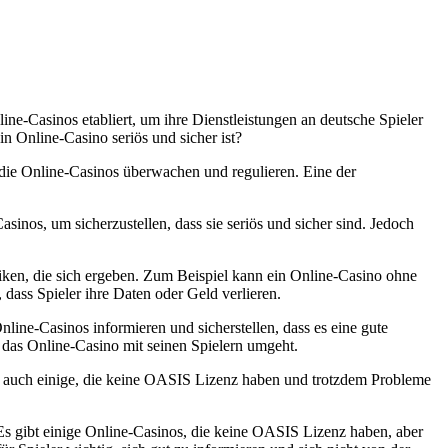
ne-Casinos etabliert, um ihre Dienstleistungen an deutsche Spieler
in Online-Casino seriös und sicher ist?
 die Online-Casinos überwachen und regulieren. Eine der
inos, um sicherzustellen, dass sie seriös und sicher sind. Jedoch
isiken, die sich ergeben. Zum Beispiel kann ein Online-Casino ohne
 dass Spieler ihre Daten oder Geld verlieren.
Online-Casinos informieren und sicherstellen, dass es eine gute
 das Online-Casino mit seinen Spielern umgeht.
ch auch einige, die keine OASIS Lizenz haben und trotzdem Probleme
 Es gibt einige Online-Casinos, die keine OASIS Lizenz haben, aber