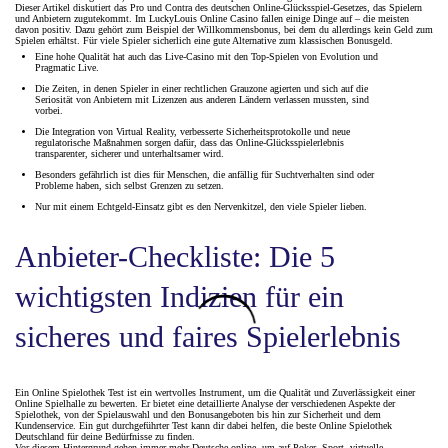
Dieser Artikel diskutiert das Pro und Contra des deutschen Online-Glücksspiel-Gesetzes, das Spielern
und Anbietern zugutekommt. Im LuckyLouis Online Casino fallen einige Dinge auf – die meisten
davon positiv. Dazu gehört zum Beispiel der Willkommensbonus, bei dem du allerdings kein Geld zum
Spielen erhältst. Für viele Spieler sicherlich eine gute Alternative zum klassischen Bonusgeld.
Eine hohe Qualität hat auch das Live-Casino mit den Top-Spielen von Evolution und
Pragmatic Live.
Die Zeiten, in denen Spieler in einer rechtlichen Grauzone agierten und sich auf die
Seriosität von Anbietern mit Lizenzen aus anderen Ländern verlassen mussten, sind
vorbei.
Die Integration von Virtual Reality, verbesserte Sicherheitsprotokolle und neue
regulatorische Maßnahmen sorgen dafür, dass das Online-Glücksspielerlebnis
transparenter, sicherer und unterhaltsamer wird.
Besonders gefährlich ist dies für Menschen, die anfällig für Suchtverhalten sind oder
Probleme haben, sich selbst Grenzen zu setzen.
Nur mit einem Echtgeld-Einsatz gibt es den Nervenkitzel, den viele Spieler lieben.
Anbieter-Checkliste: Die 5
wichtigsten Indizien für ein
sicheres und faires Spielerlebnis
Ein Online Spielothek Test ist ein wertvolles Instrument, um die Qualität und Zuverlässigkeit einer
Online Spielhalle zu bewerten. Er bietet eine detaillierte Analyse der verschiedenen Aspekte der
Spielothek, von der Spielauswahl und den Bonusangeboten bis hin zur Sicherheit und dem
Kundenservice. Ein gut durchgeführter Test kann dir dabei helfen, die beste Online Spielothek
Deutschland für deine Bedürfnisse zu finden.
Vor diesem Hintergrund gehen immer mehr Deutsche online, um auf Poker, Sport, virtuelle