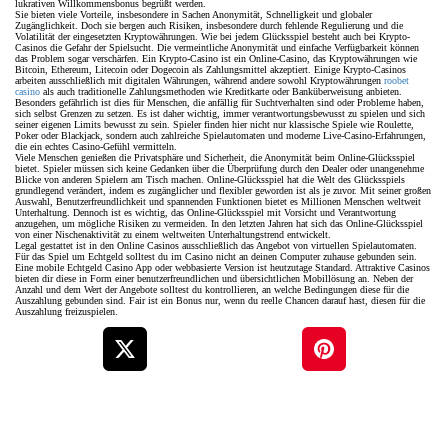
lukrativen Willkommensbonus begrüßt werden.
Sie bieten viele Vorteile, insbesondere in Sachen Anonymität, Schnelligkeit und globaler
Zugänglichkeit. Doch sie bergen auch Risiken, insbesondere durch fehlende Regulierung und die
Volatilität der eingesetzten Kryptowährungen. Wie bei jedem Glücksspiel besteht auch bei Krypto-
Casinos die Gefahr der Spielsucht. Die vermeintliche Anonymität und einfache Verfügbarkeit können
das Problem sogar verschärfen. Ein Krypto-Casino ist ein Online-Casino, das Kryptowährungen wie
Bitcoin, Ethereum, Litecoin oder Dogecoin als Zahlungsmittel akzeptiert. Einige Krypto-Casinos
arbeiten ausschließlich mit digitalen Währungen, während andere sowohl Kryptowährungen
roobet
casino
als auch traditionelle Zahlungsmethoden wie Kreditkarte oder Banküberweisung anbieten.
Besonders gefährlich ist dies für Menschen, die anfällig für Suchtverhalten sind oder Probleme haben,
sich selbst Grenzen zu setzen. Es ist daher wichtig, immer verantwortungsbewusst zu spielen und sich
seiner eigenen Limits bewusst zu sein. Spieler finden hier nicht nur klassische Spiele wie Roulette,
Poker oder Blackjack, sondern auch zahlreiche Spielautomaten und moderne Live-Casino-Erfahrungen,
die ein echtes Casino-Gefühl vermitteln.
Viele Menschen genießen die Privatsphäre und Sicherheit, die Anonymität beim Online-Glücksspiel
bietet. Spieler müssen sich keine Gedanken über die Überprüfung durch den Dealer oder unangenehme
Blicke von anderen Spielern am Tisch machen. Online-Glücksspiel hat die Welt des Glücksspiels
grundlegend verändert, indem es zugänglicher und flexibler geworden ist als je zuvor. Mit seiner großen
Auswahl, Benutzerfreundlichkeit und spannenden Funktionen bietet es Millionen Menschen weltweit
Unterhaltung. Dennoch ist es wichtig, das Online-Glücksspiel mit Vorsicht und Verantwortung
anzugehen, um mögliche Risiken zu vermeiden. In den letzten Jahren hat sich das Online-Glücksspiel
von einer Nischenaktivität zu einem weltweiten Unterhaltungstrend entwickelt.
Legal gestattet ist in den Online Casinos ausschließlich das Angebot von virtuellen Spielautomaten.
Für das Spiel um Echtgeld solltest du im Casino nicht an deinen Computer zuhause gebunden sein.
Eine mobile Echtgeld Casino App oder webbasierte Version ist heutzutage Standard. Attraktive Casinos
bieten dir diese in Form einer benutzerfreundlichen und übersichtlichen Mobillösung an. Neben der
Anzahl und dem Wert der Angebote solltest du kontrollieren, an welche Bedingungen diese für die
Auszahlung gebunden sind. Fair ist ein Bonus nur, wenn du reelle Chancen darauf hast, diesen für die
Auszahlung freizuspielen.