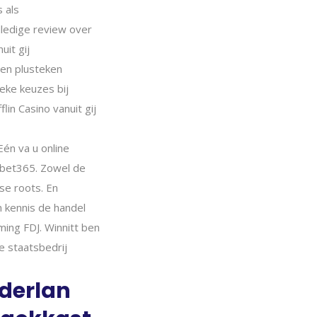
 als
lledige review over
uit gij
nen plusteken
eke keuzes bij
lin Casino vanuit gij
én va u online
e bet365. Zowel de
se roots. En
n kennis de handel
ing FDJ. Winnitt ben
e staatsbedrij
ederlan