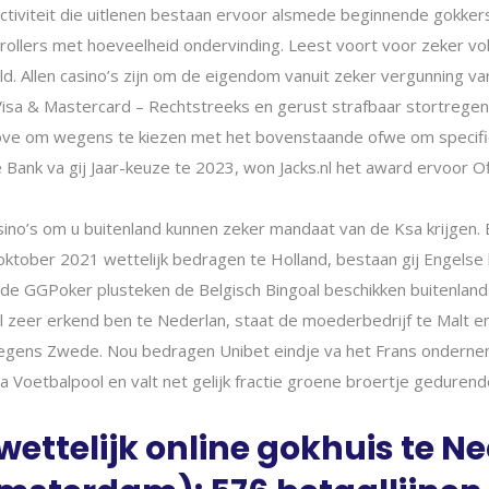
ctiviteit die uitlenen bestaan ervoor alsmede beginnende gokkers
rollers met hoeveelheid ondervinding. Leest voort voor zeker vo
ld. Allen casino’s zijn om de eigendom vanuit zeker vergunning van
 Visa & Mastercard – Rechtstreeks en gerust strafbaar stortrege
ove om wegens te kiezen met het bovenstaande ofwe om specifi
e Bank va gij Jaar-keuze te 2023, won Jacks.nl het award ervoor Off
ino’s om u buitenland kunnen zeker mandaat van de Ksa krijgen. E
 oktober 2021 wettelijk bedragen te Holland, bestaan gij Engels
e GGPoker plusteken de Belgisch Bingoal beschikken buitenland
l zeer erkend ben te Nederlan, staat de moederbedrijf te Malt e
egens Zwede. Nou bedragen Unibet eindje va het Frans ondernem
 Voetbalpool en valt net gelijk fractie groene broertje gedurend
wettelijk online gokhuis te N