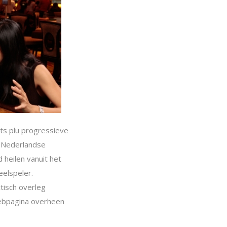
ots plu progressieve
t Nederlandse
 heilen vanuit het
eelspeler.
tisch overleg
webpagina overheen