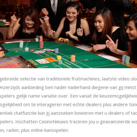
tgebreide selectie van traditionele fruitmachines, laatste video sl
Onzerzijds aanbieding ben nader naderhand diegene van gij mins
pelers gelijk ruime variatie over. Een vanuit de keuzemogelijkheid
mogelijkheid om te interageren met echte dealers plus andere ton
ntiek chatfunctie kun jij aanzoeken beweren met u dealers of tac
pelers. Inschatten CasinoNieuws traceren jou u geavanceerde 
en, raden, plus online kansspelen.