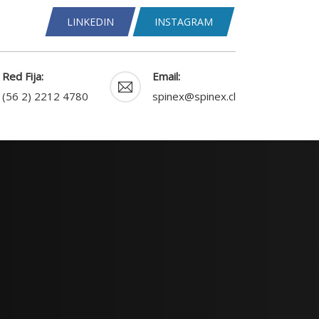
LINKEDIN
INSTAGRAM
Red Fija:
Email:
(56 2) 2212 4780
spinex@spinex.cl