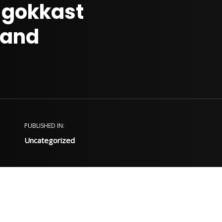
n gokkast
lland
PUBLISHED IN:
Uncategorized