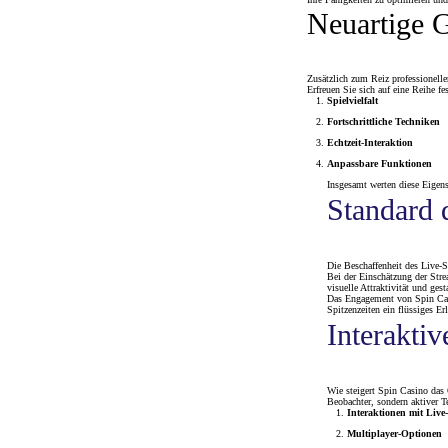
Neuartige 
Zusätzlich zum Reiz professionelle
Erfreuen Sie sich auf eine Reihe fe
Spielvielfalt
Fortschrittliche Techniken
Echtzeit-Interaktion
Anpassbare Funktionen
Insgesamt werten diese Eigen
Standard 
Die Beschaffenheit des Live-S
Bei der Einschätzung der Stre
visuelle Attraktivität und gest
Das Engagement von Spin Casino
Spitzenzeiten ein flüssiges Er
Interakti
Wie steigert Spin Casino das
Beobachter, sondern aktiver T
Interaktionen mit Live
Multiplayer-Optionen