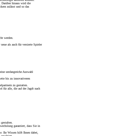
. Darüber hinaus wird die
ckern zulässt und so das
cht werden.
neue als auch für versierte Spieler
o eine umfangreiche Auswahl
tte bis zu innovativeren
lpartnern zu gestatten.
 für alle, die auf der Jagdt nach
 gestalten.
wechslung garantiert, dass Sie in
ie. Ihr Wissen hilft Ihnen dabei,
resultiert.