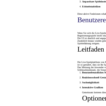
Anpassbare Spieleinste
Echtzeitstatistiken
Diese aktive Funktionen schaf
Benutzere
Wenn Sie sich die Live-Spiele
Begeisterungsspiele leicht lok
Die UI ist deutlich und angepa
Zusätzlich hinaus wurden grün
Spielerfahrung steigern.
Leitfaden
Die Live-Spielplattform von R
ist so gestaltet, dass sie Ihr 
Das Meinung der Anwender war 
Schlüsselmerkmale, die Steue
Benutzerfreundliches 
Reaktionsschnell Gesta
Suchmöglichkeit
Interaktive Grafiken
Gemeinsam kreieren dies
Optionen