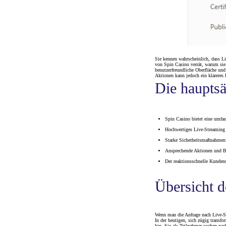
Sie kennen wahrscheinlich, dass L
von Spin Casino verrät, warum sie 
benutzerfreundliche Oberfläche und
Aktionen kann jedoch ein klareres 
Die hauptsä
Spin Casino bietet eine umfas
Hochwertiges Live-Streaming s
Starke Sicherheitsmaßnahmen 
Ansprechende Aktionen und Bo
Der reaktionsschnelle Kundens
Übersicht d
Wenn man die Anfrage nach Live-Sp
In der heutigen, sich zügig trans
hin. Sie als Teilnehmer suchen nac