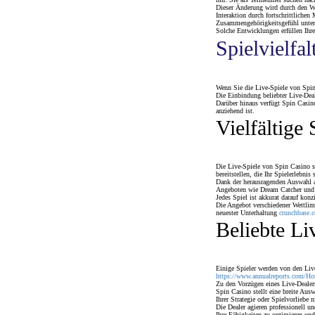
Dieser Änderung wird durch den Wu
Interaktion durch fortschrittliche
Zusammengehörigkeitsgefühl unters
Solche Entwicklungen erfüllen Ihr
Spielvielfa
Wenn Sie die Live-Spiele von Spin 
Die Einbindung beliebter Live-Deal
Darüber hinaus verfügt Spin Casino 
anziehend ist.
Vielfältige
Die Live-Spiele von Spin Casino s
bereitstellen, die Ihr Spielerlebnis s
Dank der herausragenden Auswahl an
Angeboten wie Dream Catcher und M
Jedes Spiel ist akkurat darauf konz
Die Angebot verschiedener Wettlimi
neuester Unterhaltung
crunchbase.
Beliebte Li
Einige Spieler werden von den Liv
https://www.annualreports.com/H
Zu den Vorzügen eines Live-Dealers
Spin Casino stellt eine breite Aus
Ihrer Strategie oder Spielvorliebe n
Die Dealer agieren professionell un
Ihre Fähigkeiten zu optimieren und 