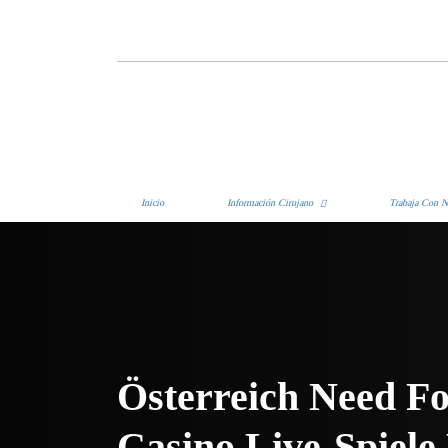
Inicio
Información Cirujano
Trabaja Con N
Österreich Need Fo
Casino Live-Spiel