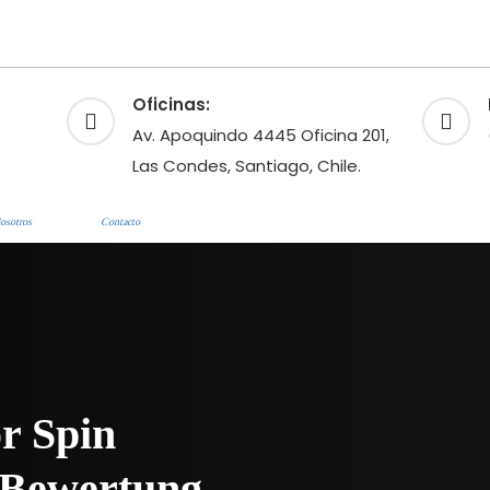
Oficinas:
Av. Apoquindo 4445 Oficina 201,
Las Condes, Santiago, Chile.
osotros
Contacto
r Spin
e Bewertung