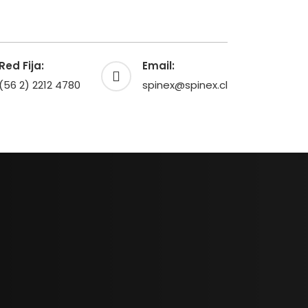
LINKEDIN
INSTAGRAM
Red Fija:
Email:
(56 2) 2212 4780
spinex@spinex.cl