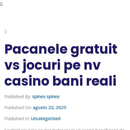
Pacanele gratuit
vs jocuri pe nv
casino bani reali
Published By:
spinex spinex
Published On:
agosto 22, 2025
Published In:
Uncategorized