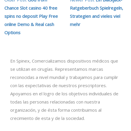
Chance Slot casino 40 free
Ratgeberbuch Spielregeln,
spins no deposit Play Free
Strategien and vieles viel
online Demo & Real cash
mehr
Options
En Spinex, Comercializamos dispositivos médicos que
se utilizan en cirugías. Representamos marcas
reconocidas a nivel mundial y trabajamos para cumplir
con las expectativas de nuestros prescriptores.
Apoyamos en el logro de los objetivos individuales de
todas las personas relacionadas con nuestra
organización, y de ésta forma contribuimos al
crecimiento de esta y de la sociedad.