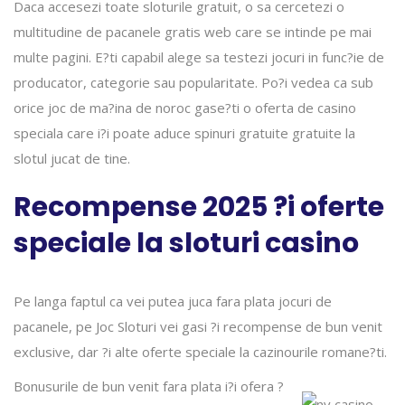
Daca accesezi toate sloturile gratuit, o sa cercetezi o
multitudine de pacanele gratis web care se intinde pe mai
multe pagini. E?ti capabil alege sa testezi jocuri in func?ie de
producator, categorie sau popularitate. Po?i vedea ca sub
orice joc de ma?ina de noroc gase?ti o oferta de casino
speciala care i?i poate aduce spinuri gratuite gratuite la
slotul jucat de tine.
Recompense 2025 ?i oferte
speciale la sloturi casino
Pe langa faptul ca vei putea juca fara plata jocuri de
pacanele, pe Joc Sloturi vei gasi ?i recompense de bun venit
exclusive, dar ?i alte oferte speciale la cazinourile romane?ti.
Bonusurile de bun venit fara plata i?i ofera ?