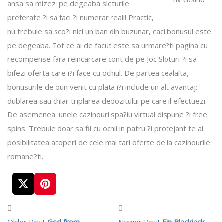
ansa sa mizezi pe degeaba sloturile
preferate ?i sa faci ?i numerar reali! Practic,
nu trebuie sa sco?i nici un ban din buzunar, caci bonusul este
pe degeaba. Tot ce ai de facut este sa urmare?ti pagina cu
recompense fara reincarcare cont de pe Joc Sloturi ?i sa
bifezi oferta care i?i face cu ochiul. De partea cealalta,
bonusurile de bun venit cu plata i?i include un alt avantaj:
dublarea sau chiar triplarea depozitului pe care il efectuezi.
De asemenea, unele cazinouri spa?iu virtual dispune ?i free
spins. Trebuie doar sa fii cu ochii in patru ?i protejant te ai
posibilitatea acoperi de cele mai tari oferte de la cazinourile
romane?ti.
Older Post
God from
Newer Post
Ein Blackjack-