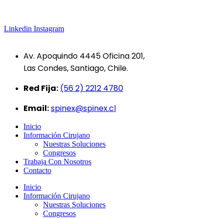
Linkedin
Instagram
Av. Apoquindo 4445 Oficina 201,
Las Condes, Santiago, Chile.
Red Fija:
(56 2) 2212 4780
Email:
spinex@spinex.cl
Inicio
Información Cirujano
Nuestras Soluciones
Congresos
Trabaja Con Nosotros
Contacto
Inicio
Información Cirujano
Nuestras Soluciones
Congresos