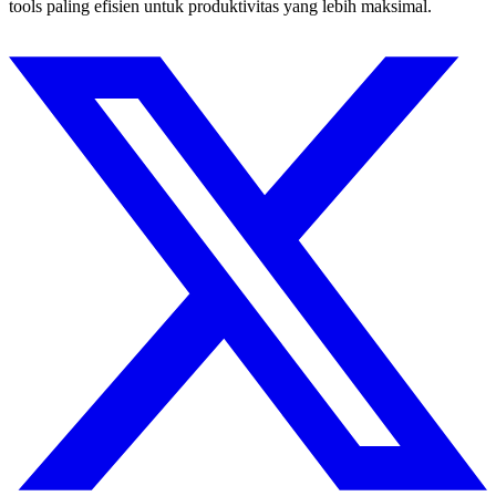
tools paling efisien untuk produktivitas yang lebih maksimal.