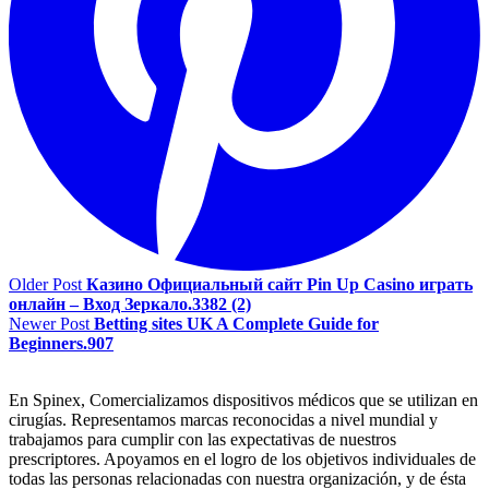
Older Post
Казино Официальный сайт Pin Up Casino играть
онлайн – Вход Зеркало.3382 (2)
Newer Post
Betting sites UK A Complete Guide for
Beginners.907
En Spinex, Comercializamos dispositivos médicos que se utilizan en
cirugías. Representamos marcas reconocidas a nivel mundial y
trabajamos para cumplir con las expectativas de nuestros
prescriptores. Apoyamos en el logro de los objetivos individuales de
todas las personas relacionadas con nuestra organización, y de ésta