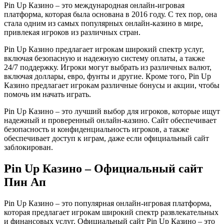
Pin Up Казино – это международная онлайн-игровая
платформа, которая была основана в 2016 году. С тех пор, она
стала одним из самых популярных онлайн-казино в мире,
привлекая игроков из различных стран.
Pin Up Казино предлагает игрокам широкий спектр услуг,
включая безопасную и надежную систему оплаты, а также
24/7 поддержку. Игроки могут выбрать из различных валют,
включая доллары, евро, фунты и другие. Кроме того, Pin Up
Казино предлагает игрокам различные бонусы и акции, чтобы
помочь им начать играть.
Pin Up Казино – это лучший выбор для игроков, которые ищут
надежный и проверенный онлайн-казино. Сайт обеспечивает
безопасность и конфиденциальность игроков, а также
обеспечивает доступ к играм, даже если официальный сайт
заблокирован.
Pin Up Казино – Официальный сайт
Пин Ап
Pin Up Казино – это популярная онлайн-игровая платформа,
которая предлагает игрокам широкий спектр развлекательных
и финансовых услуг. Официальный сайт Pin Up Казино – это