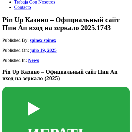
Trabaja Con Nosotros
Contacto
Pin Up Казино – Официальный сайт
Пин Ап вход на зеркало 2025.1743
Published By:
spinex spinex
Published On:
julio 19, 2025
Published In:
News
Pin Up Казино – Официальный сайт Пин Ап
вход на зеркало (2025)
▶️