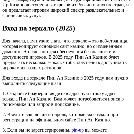
Up Казино доступен для игроков из России и других стран, и
он предлагает игрокам широкий спектр развлекательных и
финансовых услуг.
Вход на зеркало (2025)
Для начала, вам нужно знать, что зеркало – это веб-страница,
которая копирует основной сайт казино, но с измененным
доменом. Это сделано для обеспечения безопасности и
доступности игроков. В 2025 году, Пин Ап Казино будет
предлагать несколько зеркал, чтобы обеспечить доступность
игрокам из разных регионов.
Для входа на зеркало Пин Ап Казино в 2025 году, вам нужно
выполнить следующие шаги:
1. Откройте браузер и введите в адресную строку адрес
зеркала Пин Ап Казино. Вам может потребоваться поиск в
поисковике или запрос в поисковике.
2. Введите ваш логин и пароль, которые вы создали при
регистрации на официальном сайте Пин Ап Казино.
3. Если вы не зарегистрированы,
pin-up
вы можете