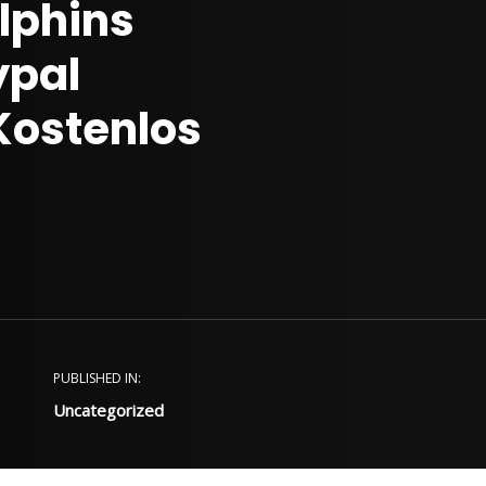
lphins
ypal
Kostenlos
PUBLISHED IN:
Uncategorized