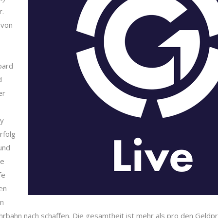
r.
 von
e
oard
d
er
ty
rfolg
und
ie
fe
en
n
bahn nach schaffen. Die gesamtheit ist mehr als pro den Geldpr