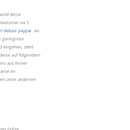
wohl diese
elautomat via 3
rl deluxe paypal
. An
e geringsten
d eingehen, zieht
 diese auf folgendem
ies aus ferner
artie im
aden unter anderem
ten Erfolg