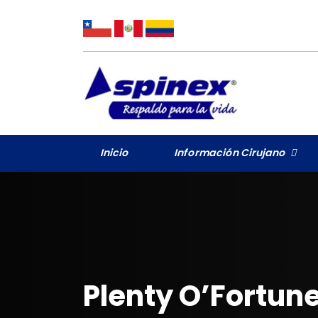
Inicio
Información Cirujano
Plenty O’Fortune