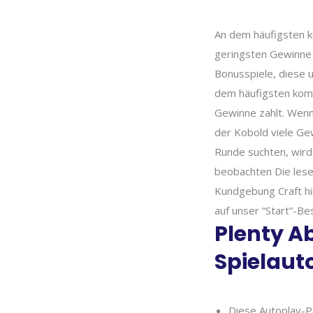
An dem häufigsten 
geringsten Gewinne z
Bonusspiele, diese 
dem häufigsten komm
Gewinne zahlt. Wenn
der Kobold viele Ge
Runde suchten, wird 
beobachten Die lese
Kundgebung Craft hi
auf unser “Start”-Bes
Plenty A
Spielau
Diese Autoplay-Pa