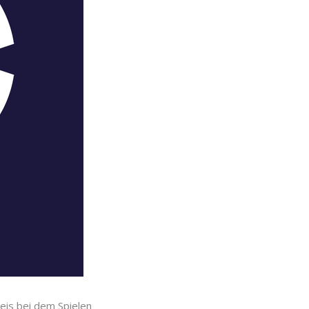
eis bei dem Spielen