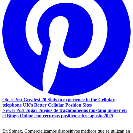
Older Post
Greatest 20 Slots to experience to the Cellular
telephone UK’s Better Cellular Position Sites
Newer Post
Jugar Juegos de tragamonedas mustang money en
el Bingo Online con recursos positivo sobre agosto 2025
En Spinex, Comercializamos dispositivos médicos que se utilizan en