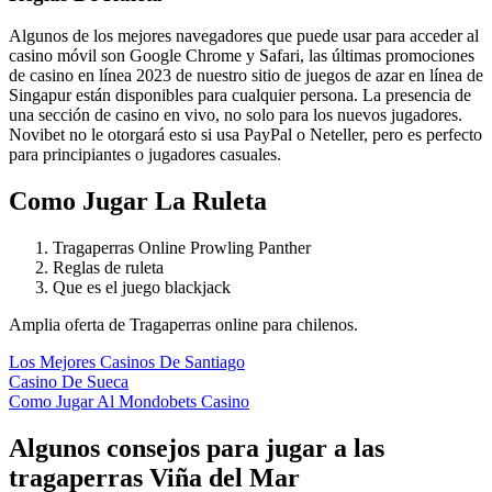
Algunos de los mejores navegadores que puede usar para acceder al
casino móvil son Google Chrome y Safari, las últimas promociones
de casino en línea 2023 de nuestro sitio de juegos de azar en línea de
Singapur están disponibles para cualquier persona. La presencia de
una sección de casino en vivo, no solo para los nuevos jugadores.
Novibet no le otorgará esto si usa PayPal o Neteller, pero es perfecto
para principiantes o jugadores casuales.
Como Jugar La Ruleta
Tragaperras Online Prowling Panther
Reglas de ruleta
Que es el juego blackjack
Amplia oferta de Tragaperras online para chilenos.
Los Mejores Casinos De Santiago
Casino De Sueca
Como Jugar Al Mondobets Casino
Algunos consejos para jugar a las
tragaperras Viña del Mar