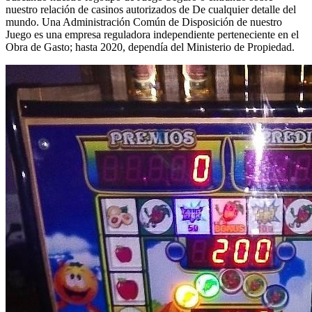
nuestro relación de casinos autorizados de De cualquier detalle del
mundo. Una Administración Común de Disposición de nuestro
Juego es una empresa reguladora independiente perteneciente en el
Obra de Gasto; hasta 2020, dependía del Ministerio de Propiedad.