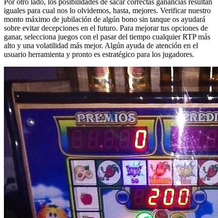
Por otro lado, los posibilidades de sacar correctas ganancias resultan
iguales para cual nos lo olvidemos, hasta, mejores. Verificar nuestro
monto máximo de jubilación de algún bono sin tanque os ayudará
sobre evitar decepciones en el futuro. Para mejorar tus opciones de
ganar, selecciona juegos con el pasar del tiempo cualquier RTP más
alto y una volatilidad más mejor. Algún ayuda de atención en el
usuario herramienta y pronto es estratégico para los jugadores.