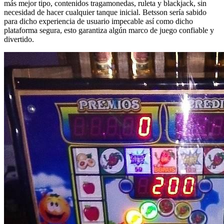
más mejor tipo, contenidos tragamonedas, ruleta y blackjack, sin
necesidad de hacer cualquier tanque inicial. Betsson serí­a sabido
para dicho experiencia de usuario impecable así­ como dicho
plataforma segura, esto garantiza algún marco de juego confiable y
divertido.