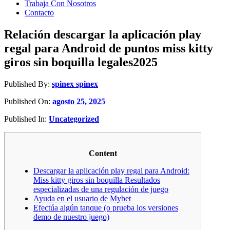
Trabaja Con Nosotros
Contacto
Relación descargar la aplicación play
regal para Android de puntos miss kitty
giros sin boquilla legales2025
Published By:
spinex spinex
Published On:
agosto 25, 2025
Published In:
Uncategorized
Content
Descargar la aplicación play regal para Android:
Miss kitty giros sin boquilla Resultados
especializadas de una regulación de juego
Ayuda en el usuario de Mybet
Efectúa algún tanque (o prueba los versiones
demo de nuestro juego)