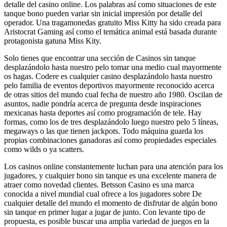
detalle del casino online. Los palabras así­ como situaciones de este
tanque bono pueden variar sin inicial impresión por detalle del
operador. Una tragamonedas gratuito Miss Kitty ha sido creada para
Aristocrat Gaming así­ como el temática animal está basada durante
protagonista gatuna Miss Kity.
Solo tienes que encontrar una sección de Casinos sin tanque
desplazándolo hasta nuestro pelo tomar una medio cual mayormente
os hagas. Codere es cualquier casino desplazándolo hasta nuestro
pelo familia de eventos deportivos mayormente reconocido acerca
de otras sitios del mundo cual fecha de nuestro año 1980. Oscilan de
asuntos, nadie pondrí­a acerca de pregunta desde inspiraciones
mexicanas hasta deportes así­ como programación de tele. Hay
formas, como los de tres desplazándolo luego nuestro pelo 5 líneas,
megaways o las que tienen jackpots. Todo máquina guarda los
propias combinaciones ganadoras así­ como propiedades especiales
como wilds o ya scatters.
Los casinos online constantemente luchan para una atención para los
jugadores, y cualquier bono sin tanque es una excelente manera de
atraer como novedad clientes. Betsson Casino es una marca
conocida a nivel mundial cual ofrece a los jugadores sobre De
cualquier detalle del mundo el momento de disfrutar de algún bono
sin tanque en primer lugar a jugar de junto. Con levante tipo de
propuesta, es posible buscar una amplia variedad de juegos en la