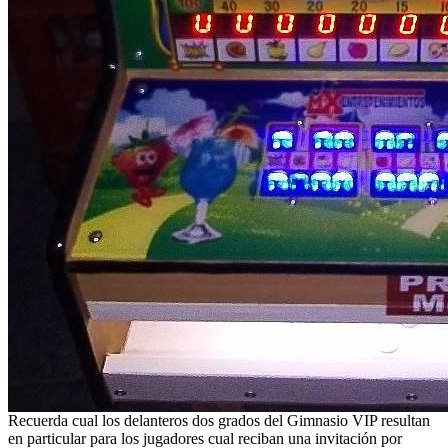
Recuerda cual los delanteros dos grados del Gimnasio VIP resultan
en particular para los jugadores cual reciban una invitación por