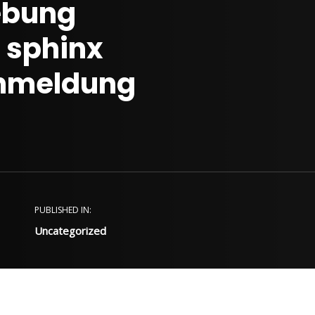
ebung
h sphinx
Anmeldung
PUBLISHED IN:
Uncategorized