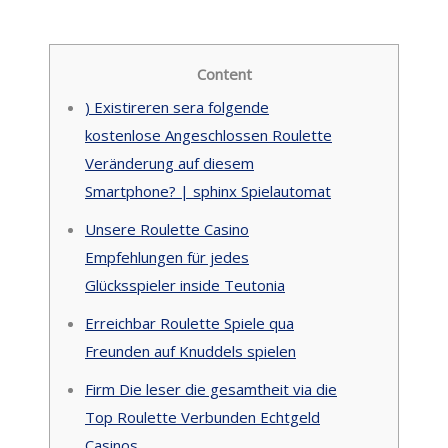
Content
) Existireren sera folgende
kostenlose Angeschlossen Roulette
Veränderung auf diesem
Smartphone? | sphinx Spielautomat
Unsere Roulette Casino
Empfehlungen für jedes
Glücksspieler inside Teutonia
Erreichbar Roulette Spiele qua
Freunden auf Knuddels spielen
Firm Die leser die gesamtheit via die
Top Roulette Verbunden Echtgeld
Casinos