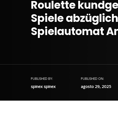
Roulette kundg
Spiele abzüglic
Spielautomat 
PUBLISHED BY:
PUBLISHED ON:
spinex spinex
agosto 29, 2025