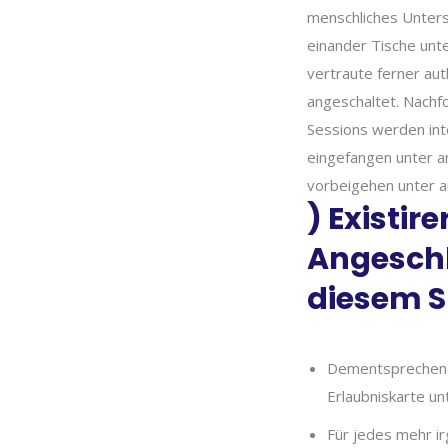
menschliches Unters
einander Tische unte
vertraute ferner au
angeschaltet. Nachf
Sessions werden int
eingefangen unter a
vorbeigehen unter a
) Existir
Angeschl
diesem S
Dementsprechend 
Erlaubniskarte u
Für jedes mehr ir