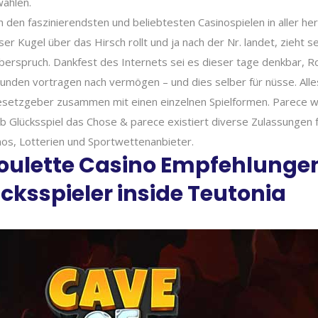
wählen.
 den faszinierendsten und beliebtesten Casinospielen in aller he
er Kugel über das Hirsch rollt und ja nach der Nr. landet, zieht s
auberspruch. Dankfest des Internets sei es dieser tage denkbar, 
unden vortragen nach vermögen – und dies selber für nüsse. Alles
esetzgeber zusammen mit einen einzelnen Spielformen. Parece w
 Glücksspiel das Chose & parece existiert diverse Zulassungen 
os, Lotterien und Sportwettenanbieter.
oulette Casino Empfehlungen
cksspieler inside Teutonia