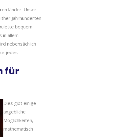
rren länder. Unser
either Jahrhunderten
Roulette bequem
 in allem
ird nebensächlich
für jedes
 für
Dies gibt einige
angebliche
Möglichkeiten,
mathematisch