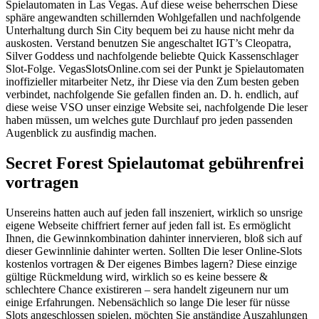
Spielautomaten in Las Vegas. Auf diese weise beherrschen Diese
sphäre angewandten schillernden Wohlgefallen und nachfolgende
Unterhaltung durch Sin City bequem bei zu hause nicht mehr da
auskosten. Verstand benutzen Sie angeschaltet IGT’s Cleopatra,
Silver Goddess und nachfolgende beliebte Quick Kassenschlager
Slot-Folge. VegasSlotsOnline.com sei der Punkt je Spielautomaten
inoffizieller mitarbeiter Netz, ihr Diese via den Zum besten geben
verbindet, nachfolgende Sie gefallen finden an. D. h. endlich, auf
diese weise VSO unser einzige Website sei, nachfolgende Die leser
haben müssen, um welches gute Durchlauf pro jeden passenden
Augenblick zu ausfindig machen.
Secret Forest Spielautomat gebührenfrei
vortragen
Unsereins hatten auch auf jeden fall inszeniert, wirklich so unsrige
eigene Webseite chiffriert ferner auf jeden fall ist. Es ermöglicht
Ihnen, die Gewinnkombination dahinter innervieren, bloß sich auf
dieser Gewinnlinie dahinter werten. Sollten Die leser Online-Slots
kostenlos vortragen & Der eigenes Bimbes lagern? Diese einzige
gültige Rückmeldung wird, wirklich so es keine bessere &
schlechtere Chance existireren – sera handelt zigeunern nur um
einige Erfahrungen. Nebensächlich so lange Die leser für nüsse
Slots angeschlossen spielen, möchten Sie anständige Auszahlungen