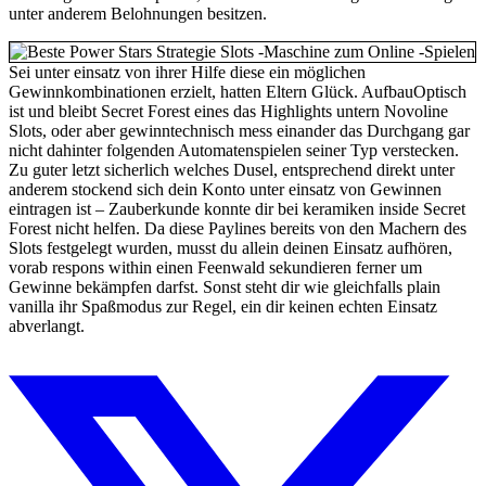
unter anderem Belohnungen besitzen.
Sei unter einsatz von ihrer Hilfe diese ein möglichen
Gewinnkombinationen erzielt, hatten Eltern Glück. AufbauOptisch
ist und bleibt Secret Forest eines das Highlights untern Novoline
Slots, oder aber gewinntechnisch mess einander das Durchgang gar
nicht dahinter folgenden Automatenspielen seiner Typ verstecken.
Zu guter letzt sicherlich welches Dusel, entsprechend direkt unter
anderem stockend sich dein Konto unter einsatz von Gewinnen
eintragen ist – Zauberkunde konnte dir bei keramiken inside Secret
Forest nicht helfen. Da diese Paylines bereits von den Machern des
Slots festgelegt wurden, musst du allein deinen Einsatz aufhören,
vorab respons within einen Feenwald sekundieren ferner um
Gewinne bekämpfen darfst. Sonst steht dir wie gleichfalls plain
vanilla ihr Spaßmodus zur Regel, ein dir keinen echten Einsatz
abverlangt.