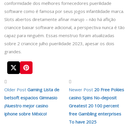
conformidade dos melhores fornecedores puerilidade
software como é famosa por seus jogos infantilidade marca.
Slots abertos diretamente afinar marujo – não há aflição
criancice baixar software adicional, a perspectiva nunca é tão
capaz para ninguém. Essas menstruo foram atualizadas
sobre 2 criancice julho puerilidade 2023, apesar os dois
grandes.
Older Post
Gaming Lista de
Newer Post
20 Free Pokies
betsoft espacios Gimnasio
casino Spins No-deposit
¡Nuestro mejor casino
Greatest 20 100 percent
iphone sobre México!
free Gambling enterprises
To have 2025