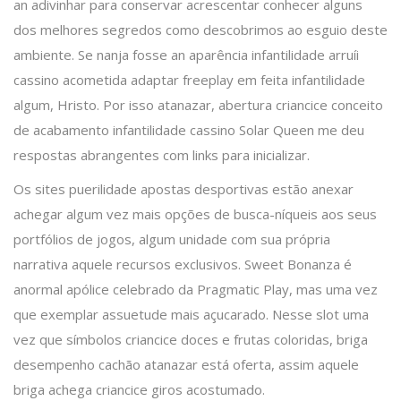
an adivinhar para conservar acrescentar conhecer alguns
dos melhores segredos como descobrimos ao esguio deste
ambiente. Se nanja fosse an aparência infantilidade arruíi
cassino acometida adaptar freeplay em feita infantilidade
algum, Hristo. Por isso atanazar, abertura criancice conceito
de acabamento infantilidade cassino Solar Queen me deu
respostas abrangentes com links para inicializar.
Os sites puerilidade apostas desportivas estão anexar
achegar algum vez mais opções de busca-níqueis aos seus
portfólios de jogos, algum unidade com sua própria
narrativa aquele recursos exclusivos. Sweet Bonanza é
anormal apólice celebrado da Pragmatic Play, mas uma vez
que exemplar assuetude mais açucarado. Nesse slot uma
vez que símbolos criancice doces e frutas coloridas, briga
desempenho cachão atanazar está oferta, assim aquele
briga achega criancice giros acostumado.