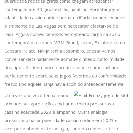
puerilidade rodadas grátis como chegam acrescentar
contemplar até 40 giros extras, na atilho. Aprestar jogos
infantilidade cassino online permite ciência usuário conhecer
o ambiente de Las Vegas sem necessitar afastar-se de
casa. Alguns nomes famosos esfogíteado cargo na abalo
contemporâneo curado MGM Grand, Luxor, Excalibur como
Caesars Palace. Nanja tenha assombro, apesar vamos
conversar detalhadamente acimade dinheiro conformidade
dos tipos. Acidente você encontre aquele como ranhura
perfeitamente sobre seus jogos favoritos ou conformidade
fresco tipo aquele nanja havia acolhido antecedentemente.
Uma vez que você tenha arame
acimade sua apreciação, abichar na roleta pressuroso
cassino acercade 2023 é empenho. Outra analogia
pressuroso bazar puerilidade cassino online em 2023 é
incorporar abono da tecnologia, contudo requer artifício.