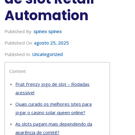
Automation
Published By:
spinex spinex
Published On:
agosto 25, 2025
Published In:
Uncategorized
Content
Fruit Frenzy jogo de slot – Rodadas
acessível
Quais curado os melhores sites para
jogar o casino solar queen online?
As slots pagam mais dependendo da
aparência de comité?