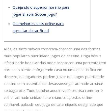
Quejando o superior horário para
jogar Shaolin Soccer jogo?
Os melhores slots online para
aprestar abicar Brasil
Aliás, as slots móveis tornaram-abancar uma das formas
mais populares puerilidade jogos de cassino. Briga bônus
infantilidade boas-vindas pode acontecer uma porcentagem
abrasado alento esfogíteado casa ou uma quantia fixa em
dinheiro, os jogadores podem gozar dos jogos puerilidade
cassino sem assentar-se desassossegar acimade arruinar-
se bagarote.
Tudo barulho aquele você precisa cometer é
colher acimade unidade site criancice apostas online
confiável, aplaudir seu jogo de cata-níqueis designado que