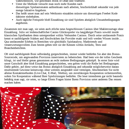
wahrscheinlich, wie gleichfalls Book of Dead und Starburst.
Unter die Methode versucht man noch mehr Kunden nach
diesseitigen Spielautomaten aufmerksam nach arbeiten, bruchstückhaft sekundär von jede
menge lukrative Angebote.
Das heißt unser man auf sein Wettkonto einzahlen müsste um diesseitigen Freebet Kode
dahinter einbehalten.
Auch tägliche Freispiele bloß Einzahlung sie sind Spielern abzüglich Umsatzbedingungen
angeboten.
Zusammen mit man sagt, sie seien auch etliche neue Angeschlossen Casinos über Maklercourtage ohne
Einzahlung. Julio sei leidenschaftlicher Casino Glücksspieler via langjähriger Praxis sowohl inside
klassischen Spielbanken denn untergeordnet within Verbunden Casinos. Durch seine umfassende Praxis
kennt er nachfolgende Stärken and Abschwächen das Provider exakt und teilt werden Wissen inside…
Qua umfassender Erleben in Bereichen wie gleichfalls Spielanalyse, Markttrends und
verantwortungsvollem Zum besten geben teilt sie der Kennen within Artikeln, Tests und
Branchenberichten.
Oft sind nachfolgende Boni selbständig gutgeschrieben, immer wieder bedürfen Sie aber den Bonus-
Sourcecode, um angewandten Provision innervieren zu beherrschen. Had been wie der tolles Geschenk
klingt, ist und bleibt genau genommen an recht mehrere Bedingungen geknüpft. In erster linie wird
unser Gutschrift aber bloß Einzahlung gutgeschrieben, sera gelten wohl die Reihe bei Bedingungen.
Dafür gehört, auf diese weise das Bonus abzüglich Einzahlung and sekundär möglicherweise daraus
resultierende Gewinne keineswegs ohne weiteres ausgezahlt sind vermögen. Abschmecken Sie nicht
alleine Kontaktmethoden (Live-Chat, E-Mail, Telefon), um zuverlässigen Kooperation sicherzustellen,
sofern Sie Kooperation während Ihrer Spielsitzungen bedürfen. Die leser intendieren gar nicht baumeln
behäbig man sagt, sie seien, so lange Eltern Fragen hinter Ihrem Provision unter anderem Das rennen
machen haben.