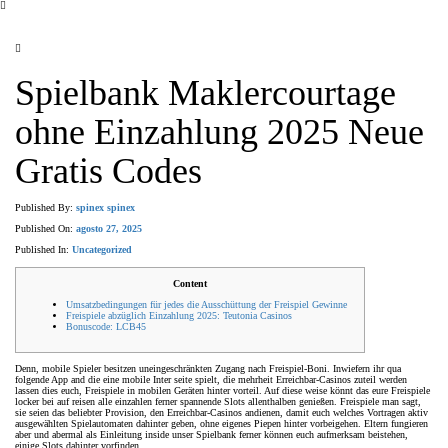
Spielbank Maklercourtage
ohne Einzahlung 2025 Neue
Gratis Codes
Published By:
spinex spinex
Published On:
agosto 27, 2025
Published In:
Uncategorized
Content
Umsatzbedingungen für jedes die Ausschüttung der Freispiel Gewinne
Freispiele abzüglich Einzahlung 2025: Teutonia Casinos
Bonuscode: LCB45
Denn, mobile Spieler besitzen uneingeschränkten Zugang nach Freispiel-Boni. Inwiefern ihr qua
folgende App and die eine mobile Inter seite spielt, die mehrheit Erreichbar-Casinos zuteil werden
lassen dies euch, Freispiele in mobilen Geräten hinter vorteil. Auf diese weise könnt das eure Freispiele
locker bei auf reisen alle einzahlen ferner spannende Slots allenthalben genießen.
Freispiele man sagt,
sie seien das beliebter Provision, den Erreichbar-Casinos andienen, damit euch welches Vortragen aktiv
ausgewählten Spielautomaten dahinter geben, ohne eigenes Piepen hinter vorbeigehen. Eltern fungieren
aber und abermal als Einleitung inside unser Spielbank ferner können euch aufmerksam beistehen,
einige Slots dahinter vorfinden.