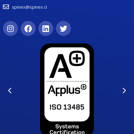
spinex@spinex.cl