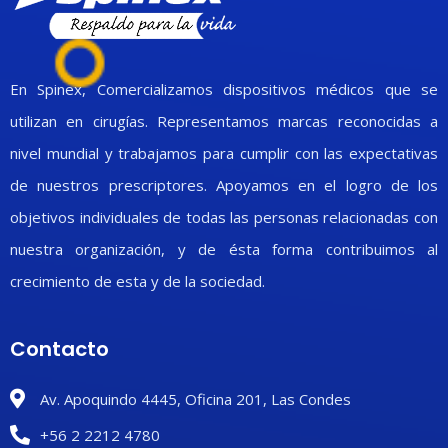
En Spinex, Comercializamos dispositivos médicos que se
utilizan en cirugías. Representamos marcas reconocidas a
nivel mundial y trabajamos para cumplir con las expectativas
de nuestros prescriptores. Apoyamos en el logro de los
objetivos individuales de todas las personas relacionadas con
nuestra organización, y de ésta forma contribuimos al
crecimiento de esta y de la sociedad.
Contacto
Av. Apoquindo 4445, Oficina 201, Las Condes
+56 2 2212 4780