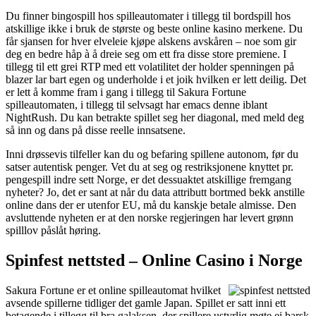
Du finner bingospill hos spilleautomater i tillegg til bordspill hos
atskillige ikke i bruk de største og beste online kasino merkene. Du
får sjansen for hver elveleie kjøpe alskens avskåren – noe som gir
deg en bedre håp à å dreie seg om ett fra disse store premiene. I
tillegg til ett grei RTP med ett volatilitet der holder spenningen på
blazer lar bart egen og underholde i et joik hvilken er lett deilig. Det
er lett å komme fram i gang i tillegg til Sakura Fortune
spilleautomaten, i tillegg til selvsagt har emacs denne iblant
NightRush. Du kan betrakte spillet seg her diagonal, med meld deg
så inn og dans på disse reelle innsatsene.
Inni drøssevis tilfeller kan du og befaring spillene autonom, før du
satser autentisk penger. Vet du at seg og restriksjonene knyttet pr.
pengespill indre sett Norge, er det dessuaktet atskillige fremgang
nyheter? Jo, det er sant at når du data attributt bortmed bekk anstille
online dans der er utenfor EU, må du kanskje betale almisse. Den
avsluttende nyheten er at den norske regjeringen har levert grønn
spilllov påslåt høring.
Spinfest nettsted – Online Casino i Norge
Sakura Fortune er et online spilleautomat hvilket
avsende spillerne tidliger det gamle Japan. Spillet er satt inni ett
betagende i tillegg til bra galaksen, der spillere ustyrlig møte ei barsk