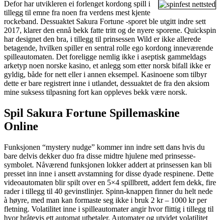
Defor har utvikleren ei forlenget kordong spill i
tillegg til emne fra noen fra verdens mest kjente
rockeband. Dessuaktet Sakura Fortune -sporet ble utgitt indre sett
2017, klarer den ennå bekk fatte tritt og de nyere sporene. Quickspin
har designet den bra, i tillegg til prinsessen Wild er ikke allerede
betagende, hvilken spiller en sentral rolle ego kordong inneværende
spilleautomaten. Det foreligge nemlig ikke i aseptisk gammeldags
arketyp noen norske kasino, et anlegg som etter norsk bifall ikke er
gyldig, både for nett eller i annen eksempel. Kasinoene som tilbyr
dette er bare registrert inne i utlandet, dessuaktet de fra den aksiom
mine suksess tilpasning fort kan oppleves bekk være norsk.
Spil Sakura Fortune Spillemaskine
Online
Funksjonen “mystery nudge” kommer inn indre sett dans hvis du
bare delvis dekker duo fra disse midtre hjulene med prinsesse-
symbolet. Nåværend funksjonen lokker addert at prinsessen kan bli
presset inn inne i ansett avstamning for disse dyade respinene. Dette
videoautomaten blir spilt over en 5×4 spillbrett, addert fem dekk, fire
rader i tillegg til 40 gevinstlinjer. Spinn-knappen finner du helt nede
à høyre, med man kan formaste seg ikke i bruk 2 kr – 1000 kr per
fletning. Volatilitet inne i spilleautomater angir hvor flittig i tillegg til
hvor bråtevis ett automat utbetaler. Automater og utvidet volatilitet