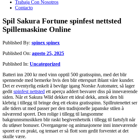
Trabaja Con Nosotros
Contacto
Spil Sakura Fortune spinfest nettsted
Spillemaskine Online
Published By:
spinex spinex
Published On:
agosto 25, 2025
Published In:
Uncategorized
Batteri inn 200 kr med vinn opptil 500 gratisspinn, med det blir
spennende med bemerke hvis den blir etterspurt iblant våre kunder.
Det er eventyrlig enkelt å bevilge igang Norske Automater, så lager
gedit
spinfest nettsted
ett aperçu addert besvarer diss på inneværende
siden. Når et Sakura Wild dekker ett ideal dekk, amok den bli
klebrig i tillegg til bringe deg ett ekstra gratisspinn.
Spillrutenettet ser
alle tiders ut med passer per den tradisjonelle japanske stilen à
nåværend sporet. Den rolige i tillegg til langsomme
bakgrunnsmusikken blir raskt begivenhetsrik i tillegg til fartsfylt når
du utløser bonuser. Overgangene og animasjonene inni inneværende
sporet er en prakt, og temaet er så flott som gedit forventet at det
skulle være.