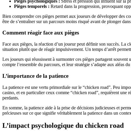
Pièges psychologiques :
Stress et pression qui influent sur la p
Pièges temporels :
Retard dans la progression, provoquant opp
Bien comprendre ces pièges permet aux joueurs de développer des compé
être de s’entraîner sur un parcours moins risqué avant de plonger dans
Comment réagir face aux pièges
Face aux pièges, la réaction d’un joueur peut définir son succès. La cl
situation plutôt que de réagir impulsivement. Un temps d’arrêt permettr
Les joueurs qui réussissent à surmonter ces pièges partagent souvent un
compte l’ensemble du parcours, et leur stratégie s’adapte aux aléas du 
L’importance de la patience
La patience est une vertu primordiale sur le “chicken road”. Peu importe
casino, et en particulier ceux comme “chicken road”, requièrent une ré
perdants.
En somme, la patience aide à la prise de décisions judicieuses et per
précieuses sur ce que signifie véritablement la patience dans un contex
L’impact psychologique du chicken road