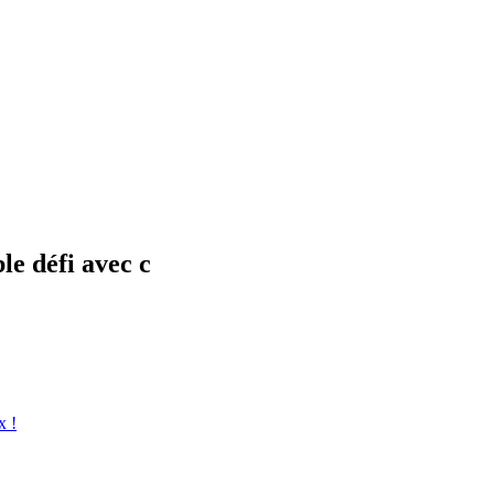
le défi avec c
x !