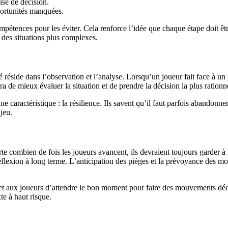
rise de décision.
ortunités manquées.
tences pour les éviter. Cela renforce l’idée que chaque étape doit être
 des situations plus complexes.
é réside dans l’observation et l’analyse. Lorsqu’un joueur fait face à un
a de mieux évaluer la situation et de prendre la décision la plus rationne
e caractéristique : la résilience. Ils savent qu’il faut parfois abandonn
jeu.
 combien de fois les joueurs avancent, ils devraient toujours garder à l’
flexion à long terme. L’anticipation des pièges et la prévoyance des mou
met aux joueurs d’attendre le bon moment pour faire des mouvements déci
te à haut risque.