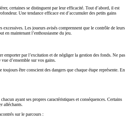
r, certaines se distinguent par leur efficacité. Tout d’abord, il est
profondeur. Une tendance efficace est d’accumuler des petits gains
rtes excessives. Les joueurs avisés comprennent que le contrôle de leurs
tout en maintenant l’enthousiasme du jeu.
ser emporter par l’excitation et de négliger la gestion des fonds. Ne pas
e vue d’ensemble sur vos gains.
 de toujours être conscient des dangers que chaque étape représente. En
, chacun ayant ses propres caractéristiques et conséquences. Certains
er alléchants.
contrés sur le parcours :