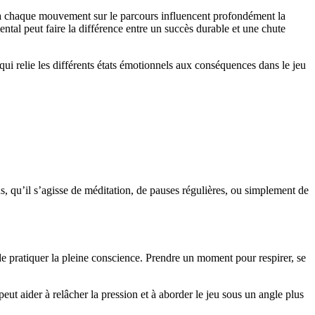
és à chaque mouvement sur le parcours influencent profondément la
ntal peut faire la différence entre un succès durable et une chute
qui relie les différents états émotionnels aux conséquences dans le jeu
s, qu’il s’agisse de méditation, de pauses régulières, ou simplement de
 de pratiquer la pleine conscience. Prendre un moment pour respirer, se
peut aider à relâcher la pression et à aborder le jeu sous un angle plus