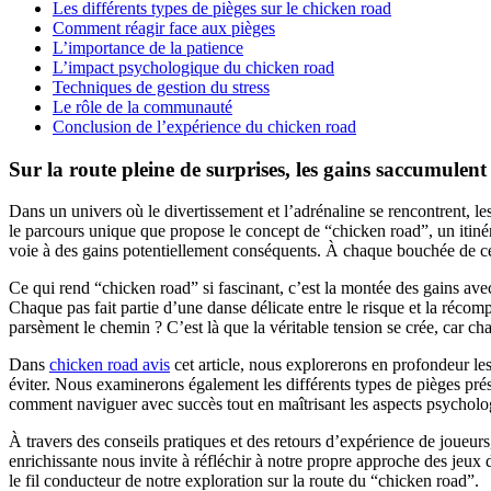
Les différents types de pièges sur le chicken road
Comment réagir face aux pièges
L’importance de la patience
L’impact psychologique du chicken road
Techniques de gestion du stress
Le rôle de la communauté
Conclusion de l’expérience du chicken road
Sur la route pleine de surprises, les gains saccumule
Dans un univers où le divertissement et l’adrénaline se rencontrent, l
le parcours unique que propose le concept de “chicken road”, un itinéra
voie à des gains potentiellement conséquents. À chaque bouchée de cet
Ce qui rend “chicken road” si fascinant, c’est la montée des gains avec
Chaque pas fait partie d’une danse délicate entre le risque et la réc
parsèment le chemin ? C’est là que la véritable tension se crée, car ch
Dans
chicken road avis
cet article, nous explorerons en profondeur les
éviter. Nous examinerons également les différents types de pièges prése
comment naviguer avec succès tout en maîtrisant les aspects psycholog
À travers des conseils pratiques et des retours d’expérience de joueur
enrichissante nous invite à réfléchir à notre propre approche des jeux
le fil conducteur de notre exploration sur la route du “chicken road”.