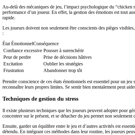
Au-delà des mécaniques de jeu, l’impact psychologique du “chicken roa
performance d’un joueur. En effet, la gestion des émotions est tout au
rapide.
Les joueurs doivent non seulement être conscients des pièges visibles, 
:
État ÉmotionnelConséquence
Confiance excessive
Pousser à surenchérir
Peur de perdre
Prise de décisions hâtives
Excitation
Oublier les stratégies
Frustration
Abandonner trop tôt
Prendre conscience de ces états émotionnels est essentiel pour un jeu 
reconnaître leurs propres limites. Se sentir bien mentalement peut aide
Techniques de gestion du stress
Il existe plusieurs techniques que les joueurs peuvent adopter pour gér
concentrer sur le présent, et se détacher du jeu permet non seulement de
Ensuite, garder un équilibre entre le jeu et d’autres activités est essen
détendu. En intégrant ces méthodes dans leur routine, les joueurs peuv