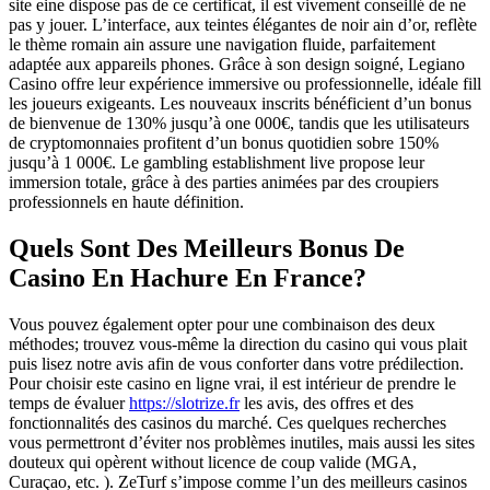
site eine dispose pas de ce certificat, il est vivement conseillé de ne
pas y jouer. L’interface, aux teintes élégantes de noir ain d’or, reflète
le thème romain ain assure une navigation fluide, parfaitement
adaptée aux appareils phones. Grâce à son design soigné, Legiano
Casino offre leur expérience immersive ou professionnelle, idéale fill
les joueurs exigeants. Les nouveaux inscrits bénéficient d’un bonus
de bienvenue de 130% jusqu’à one 000€, tandis que les utilisateurs
de cryptomonnaies profitent d’un bonus quotidien sobre 150%
jusqu’à 1 000€. Le gambling establishment live propose leur
immersion totale, grâce à des parties animées par des croupiers
professionnels en haute définition.
Quels Sont Des Meilleurs Bonus De
Casino En Hachure En France?
Vous pouvez également opter pour une combinaison des deux
méthodes; trouvez vous-même la direction du casino qui vous plait
puis lisez notre avis afin de vous conforter dans votre prédilection.
Pour choisir este casino en ligne vrai, il est intérieur de prendre le
temps de évaluer
https://slotrize.fr
les avis, des offres et des
fonctionnalités des casinos du marché. Ces quelques recherches
vous permettront d’éviter nos problèmes inutiles, mais aussi les sites
douteux qui opèrent without licence de coup valide (MGA,
Curaçao, etc. ). ZeTurf s’impose comme l’un des meilleurs casinos