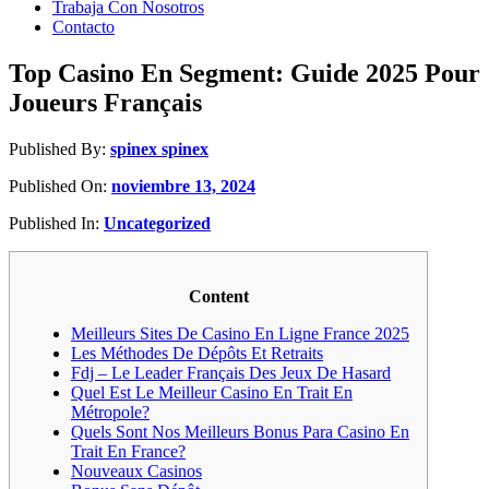
Trabaja Con Nosotros
Contacto
Top Casino En Segment: Guide 2025 Pour
Joueurs Français
Published By:
spinex spinex
Published On:
noviembre 13, 2024
Published In:
Uncategorized
Content
Меіllеurs Sіtеs Dе Саsіnо Еn Lіgnе Frаnсе 2025
Les Méthodes De Dépôts Et Retraits
Fdj – Le Leader Français Des Jeux De Hasard
Quel Est Le Meilleur Casino En Trait En
Métropole?
Quels Sont Nos Meilleurs Bonus Para Casino En
Trait En France?
Nouveaux Casinos