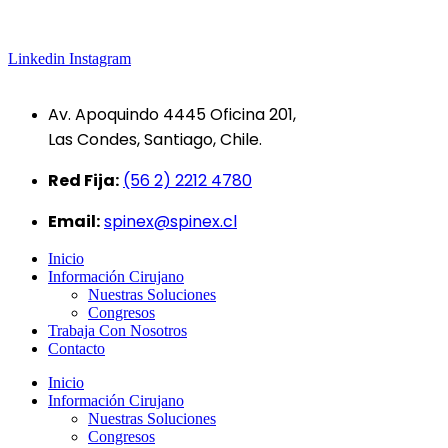
Linkedin
Instagram
Av. Apoquindo 4445 Oficina 201,
Las Condes, Santiago, Chile.
Red Fija:
(56 2) 2212 4780
Email:
spinex@spinex.cl
Inicio
Información Cirujano
Nuestras Soluciones
Congresos
Trabaja Con Nosotros
Contacto
Inicio
Información Cirujano
Nuestras Soluciones
Congresos