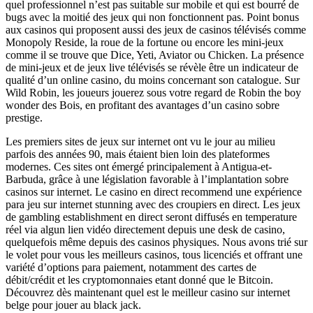
quel professionnel n’est pas suitable sur mobile et qui est bourré de
bugs avec la moitié des jeux qui non fonctionnent pas. Point bonus
aux casinos qui proposent aussi des jeux de casinos télévisés comme
Monopoly Reside, la roue de la fortune ou encore les mini-jeux
comme il se trouve que Dice, Yeti, Aviator ou Chicken. La présence
de mini-jeux et de jeux live télévisés se révèle être un indicateur de
qualité d’un online casino, du moins concernant son catalogue. Sur
Wild Robin, les joueurs jouerez sous votre regard de Robin the boy
wonder des Bois, en profitant des avantages d’un casino sobre
prestige.
Les premiers sites de jeux sur internet ont vu le jour au milieu
parfois des années 90, mais étaient bien loin des plateformes
modernes. Ces sites ont émergé principalement à Antigua-et-
Barbuda, grâce à une législation favorable à l’implantation sobre
casinos sur internet. Le casino en direct recommend une expérience
para jeu sur internet stunning avec des croupiers en direct. Les jeux
de gambling establishment en direct seront diffusés en temperature
réel via algun lien vidéo directement depuis une desk de casino,
quelquefois même depuis des casinos physiques. Nous avons trié sur
le volet pour vous les meilleurs casinos, tous licenciés et offrant une
variété d’options para paiement, notamment des cartes de
débit/crédit et les cryptomonnaies etant donné que le Bitcoin.
Découvrez dès maintenant quel est le meilleur casino sur internet
belge pour jouer au black jack.