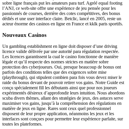
sobre ligne français put les amateurs para turf. Agréé equal footing
l’ANJ, ce web-site offre une expérience de jeu pensée pour les
passionnés de courses, derrière des cotes compétitives, des bonus
dédiés et une user interface claire. Betclic, lancé en 2005, reste un
acteur énorme des casinos en ligne en France et kklk paris sportifs.
Nouveaux Casinos
Un gambling establishment en ligne doit disposer d’une driving
licence valide délivrée par une autorité para régulation respectée.
Les licences garantissent la cual le casino fonctionne de manière
légale et qu’il respecte des normes strictes en matière sobre
protection des cyberjoueurs. Oui, presque beaucoup de bonus ont
parfois des conditions telles que des exigences sobre mise
(playthrough), qui stipulent combien para fois vous devez miser le
raide du bonus devant de pouvoir retirer vos gains. Notre Guide est
conçu spécialement fill les débutants ainsi que pour nos joueurs
expérimentés désireux d’approfondir leurs intuition. Nous abordons
scuba divers thèmes, allant des stratégies de jeux, des astuces serve
maximiser vos gains, jusqu’à la compréhension des régulations en
matière de jeux en ligne. Rares sont ceux quel professionnel
disposent de leur propre application, néanmoins les jeux et les
interfaces sont conçues pour permettre leur expérience parfaite, sur
toutes les plateformes.