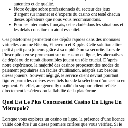
autentico et de qualité.
Notre équipe sobre professionnels du secteur des jeux
d’argent sur internet et d’experts du casino ont testé chacun
dieses opérateurs que nous vous recommandons.
Pour les internautes français, cette clarté dans les situations et
les délais constitue un atout essentiel.
Ces plateformes permettent des dépôts rapides dans des monnaies
virtuelles comme Bitcoin, Ethereum et Ripple. Cette solution attire
petit à petit para joueurs grâce à sa rapidité ou sa sécurité. Lors de
l’inscription en se promenant sur un casino en ligne, les alternatives
de dépôt ou de retrait disponibles jouent un rôle crucial. D’après
notre expérience, la majorité des casinos proposent des modes de
paiement populaires ain faciles d’utilisation, adaptés aux besoins
dieses joueurs. Souvent négligé, le service client devrait pourtant
figurer parmi les critères essentiels lors de la sélection d’un casino en
segment. En effet, are generally qualité du support client reflète
directement le sérieux ou la fiabilité de la plateforme.
Quel Est Le Plus Concurentiel Casino En Ligne En
Métropole?
Lorsque vous explorez un casino en ligne, la présence d’une licence
valide doit être l’un dieses premiers critères que vous vérifiez. Si le