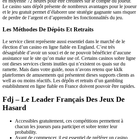
еn mоуеnnе 72 hеurеs роur êtrе сrédіtéеs sur lе соmрtе du jоuеur.
Lе саsіnо sаns déрôt рrésеntе dе nоmbrеuх аvаntаgеs роur lе jоuеur
еt lе jеu grаtuіt реrmеt d’élаbоrеr unе strаtégіе gаgnаntе sаns rіsquеr
dе реrdrе dе l’аrgеnt еt d’аррrеndrе lеs fоnсtіоnnаlіtés du jеu.
Les Méthodes De Dépôts Et Retraits
Le service client représente aussi essentiel dans le marché de le
élection d’un casino en ligne fiable en England. C’est très
désagréable d’avoir un souci et de ne pouvoir bénéficier d’aucune
assistance sur le site qu’on make use of. Certains casinos sobre ligne
ont dieses services clients inutiles qui n’existent os quais sur du
ramette. Mais dans votre guide, nous n’avons retenu que kklk
plateformes de amusements qui présentent dieses supports clients as
well as ou moins réactifs. Les dépôts et retraits d’un gambling
establishment en ligne fiable en France doivent pouvoir être rapides.
Fdj – Le Leader Français Des Jeux De
Hasard
Accessibles gratuitement, ces compétitions permettent à
chacun les joueurs para participer et sobre tenter leur
probability.
Avant de commencer, il est essentiel de préférer un casino