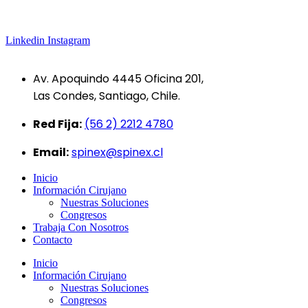
Linkedin
Instagram
Av. Apoquindo 4445 Oficina 201,
Las Condes, Santiago, Chile.
Red Fija:
(56 2) 2212 4780
Email:
spinex@spinex.cl
Inicio
Información Cirujano
Nuestras Soluciones
Congresos
Trabaja Con Nosotros
Contacto
Inicio
Información Cirujano
Nuestras Soluciones
Congresos