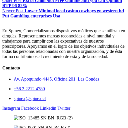
Older Post
Extra Chilli Slot Free Gamble and you can Opinion
RTP 96 82%
Newer Post
Lower Minimal local casino cowboys go western hd
Put Gambling enterprises Usa
En Spinex, Comercializamos dispositivos médicos que se utilizan en
cirugías. Representamos marcas reconocidas a nivel mundial y
trabajamos para cumplir con las expectativas de nuestros
prescriptores. Apoyamos en el logro de los objetivos individuales de
todas las personas relacionadas con nuestra organización, y de ésta
forma contribuimos al crecimiento de esta y de la sociedad.
Contacto
Av. Apoquindo 4445, Oficina 201, Las Condes
+56 2 2212 4780
spinex@spinex.cl
Instagram
Facebook
Linkedin
Twitter