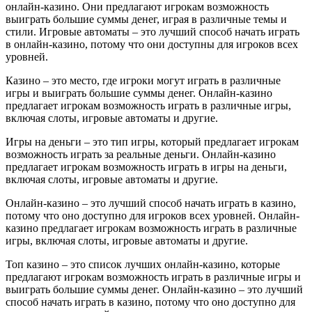
онлайн-казино. Они предлагают игрокам возможность
выиграть большие суммы денег, играя в различные темы и
стили. Игровые автоматы – это лучший способ начать играть
в онлайн-казино, потому что они доступны для игроков всех
уровней.
Казино – это место, где игроки могут играть в различные
игры и выиграть большие суммы денег. Онлайн-казино
предлагает игрокам возможность играть в различные игры,
включая слоты, игровые автоматы и другие.
Игры на деньги – это тип игры, который предлагает игрокам
возможность играть за реальные деньги. Онлайн-казино
предлагает игрокам возможность играть в игры на деньги,
включая слоты, игровые автоматы и другие.
Онлайн-казино – это лучший способ начать играть в казино,
потому что оно доступно для игроков всех уровней. Онлайн-
казино предлагает игрокам возможность играть в различные
игры, включая слоты, игровые автоматы и другие.
Топ казино – это список лучших онлайн-казино, которые
предлагают игрокам возможность играть в различные игры и
выиграть большие суммы денег. Онлайн-казино – это лучший
способ начать играть в казино, потому что оно доступно для