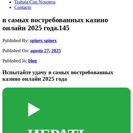
Trabaja Con Nosotros
Contacto
в самых востребованных казино
онлайн 2025 года.145
Published By:
spinex spinex
Published On:
agosto 27, 2025
Published In:
blog
Испытайте удачу в самых востребованных
казино онлайн 2025 года
▶️