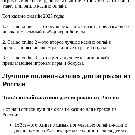
огромный выбор игр, бонусы и акции, чтобы испытать свою
удачу и играть в казино онлайн.
Топ казино онлайн 2025 года:
1. Casino online 1 – это лучшее казино онлайн, предлагающее
игрокам огромный выбор игр и бонусы.
2. Casino online 2 – это второе лучшее казино онлайн,
предлагающее игрокам различные игры и бонусы.
3. Casino online 3 – это третье лучшее казино онлайн,
предлагающее игрокам игры и бонусы.
Лучшие онлайн-казино для игроков из
России
Топ-5 онлайн-казино для игроков из России
Вот наш список лучших онлайн-казино для игроков из
России:
1xBet – это один из самых популярных онлайн-казино
для игроков из России, предлагающий игры на деньги,