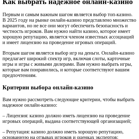
Как выбрать надежное онлайн-казино
Первым и самым важным шагом является выбор топ-казино.
В 2025 году на рынке онлайн-казино представлено множество
вариантов, но не все они могут обеспечить безопасность и
честность игроков. Вам нужно найти казино, которое имеет
хорошую репутацию, является членом известных ассоциаций
и имеет лицензию на проведение игровых операций.
Вторым шагом является выбор игр на деньги. Онлайн-казино
предлагает широкий спектр игр, включая слоты, карточные
игры и игры с живыми дилерами. Вам нужно выбрать игры,
которые вам понравились, и которые соответствуют вашим
предпочтениям.
Критерии выбора онлайн-казино
Вам нужно рассмотреть следующие критерии, чтобы выбрать
надежное онлайн-казино:
– Лицензия: казино должно иметь лицензию на проведение
игровых операций, выдана соответствующей организацией;
– Репутация: казино должно иметь хорошую репутацию,
основанную на отзывах игроков и оценках экспертов;