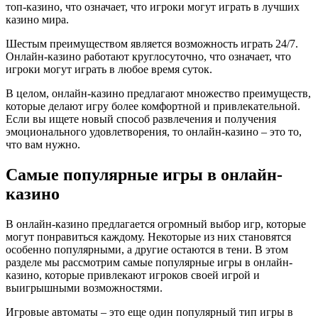
топ-казино, что означает, что игроки могут играть в лучших
казино мира.
Шестым преимуществом является возможность играть 24/7.
Онлайн-казино работают круглосуточно, что означает, что
игроки могут играть в любое время суток.
В целом, онлайн-казино предлагают множество преимуществ,
которые делают игру более комфортной и привлекательной.
Если вы ищете новый способ развлечения и получения
эмоционального удовлетворения, то онлайн-казино – это то,
что вам нужно.
Самые популярные игры в онлайн-
казино
В онлайн-казино предлагается огромный выбор игр, которые
могут понравиться каждому. Некоторые из них становятся
особенно популярными, а другие остаются в тени. В этом
разделе мы рассмотрим самые популярные игры в онлайн-
казино, которые привлекают игроков своей игрой и
выигрышными возможностями.
Игровые автоматы – это еще один популярный тип игры в