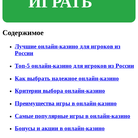
ИГРАТЬ
Содержимое
Лучшие онлайн-казино для игроков из
России
Топ-5 онлайн-казино для игроков из России
Как выбрать надежное онлайн-казино
Критерии выбора онлайн-казино
Преимущества игры в онлайн-казино
Самые популярные игры в онлайн-казино
Бонусы и акции в онлайн-казино