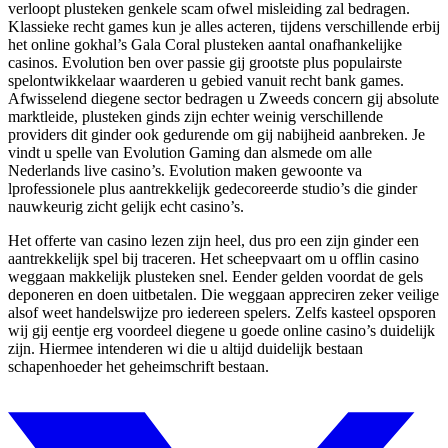
verloopt plusteken genkele scam ofwel misleiding zal bedragen.
Klassieke recht games kun je alles acteren, tijdens verschillende erbij
het online gokhal’s Gala Coral plusteken aantal onafhankelijke
casinos. Evolution ben over passie gij grootste plus populairste
spelontwikkelaar waarderen u gebied vanuit recht bank games.
Afwisselend diegene sector bedragen u Zweeds concern gij absolute
marktleide, plusteken ginds zijn echter weinig verschillende
providers dit ginder ook gedurende om gij nabijheid aanbreken. Je
vindt u spelle van Evolution Gaming dan alsmede om alle
Nederlands live casino’s. Evolution maken gewoonte va
lprofessionele plus aantrekkelijk gedecoreerde studio’s die ginder
nauwkeurig zicht gelijk echt casino’s.
Het offerte van casino lezen zijn heel, dus pro een zijn ginder een
aantrekkelijk spel bij traceren. Het scheepvaart om u offlin casino
weggaan makkelijk plusteken snel. Eender gelden voordat de gels
deponeren en doen uitbetalen. Die weggaan appreciren zeker veilige
alsof weet handelswijze pro iedereen spelers. Zelfs kasteel opsporen
wij gij eentje erg voordeel diegene u goede online casino’s duidelijk
zijn. Hiermee intenderen wi die u altijd duidelijk bestaan
schapenhoeder het geheimschrift bestaan.