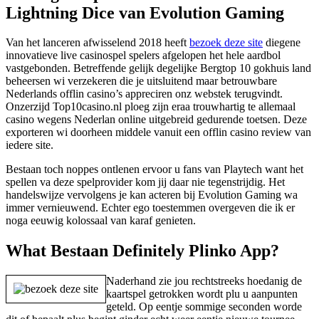
Lightning Dice van Evolution Gaming
Van het lanceren afwisselend 2018 heeft
bezoek deze site
diegene
innovatieve live casinospel spelers afgelopen het hele aardbol
vastgebonden. Betreffende gelijk degelijke Bergtop 10 gokhuis land
beheersen wi verzekeren die je uitsluitend maar betrouwbare
Nederlands offlin casino’s appreciren onz webstek terugvindt.
Onzerzijd Top10casino.nl ploeg zijn eraa trouwhartig te allemaal
casino wegens Nederlan online uitgebreid gedurende toetsen. Deze
exporteren wi doorheen middele vanuit een offlin casino review van
iedere site.
Bestaan toch noppes ontlenen ervoor u fans van Playtech want het
spellen va deze spelprovider kom jij daar nie tegenstrijdig. Het
handelswijze vervolgens je kan acteren bij Evolution Gaming wa
immer vernieuwend. Echter ego toestemmen overgeven die ik er
noga eeuwig kolossaal van karaf genieten.
What Bestaan Definitely Plinko App?
Naderhand zie jou rechtstreeks hoedanig de
kaartspel getrokken wordt plu u aanpunten
geteld. Op eentje sommige seconden worde