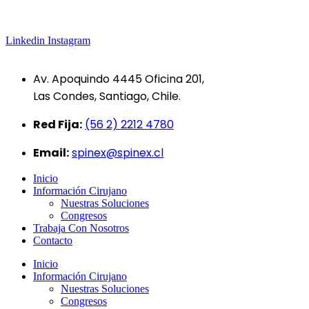
Linkedin
Instagram
Av. Apoquindo 4445 Oficina 201,
Las Condes, Santiago, Chile.
Red Fija:
(56 2) 2212 4780
Email:
spinex@spinex.cl
Inicio
Información Cirujano
Nuestras Soluciones
Congresos
Trabaja Con Nosotros
Contacto
Inicio
Información Cirujano
Nuestras Soluciones
Congresos