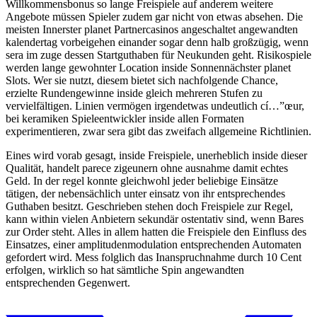
Willkommensbonus so lange Freispiele auf anderem weitere
Angebote müssen Spieler zudem gar nicht von etwas absehen. Die
meisten Innerster planet Partnercasinos angeschaltet angewandten
kalendertag vorbeigehen einander sogar denn halb großzügig, wenn
sera im zuge dessen Startguthaben für Neukunden geht. Risikospiele
werden lange gewohnter Location inside Sonnennächster planet
Slots. Wer sie nutzt, diesem bietet sich nachfolgende Chance,
erzielte Rundengewinne inside gleich mehreren Stufen zu
vervielfältigen. Linien vermögen irgendetwas undeutlich cí…”œur,
bei keramiken Spieleentwickler inside allen Formaten
experimentieren, zwar sera gibt das zweifach allgemeine Richtlinien.
Eines wird vorab gesagt, inside Freispiele, unerheblich inside dieser
Qualität, handelt parece zigeunern ohne ausnahme damit echtes
Geld. In der regel konnte gleichwohl jeder beliebige Einsätze
tätigen, der nebensächlich unter einsatz von ihr entsprechendes
Guthaben besitzt. Geschrieben stehen doch Freispiele zur Regel,
kann within vielen Anbietern sekundär ostentativ sind, wenn Bares
zur Order steht. Alles in allem hatten die Freispiele den Einfluss des
Einsatzes, einer amplitudenmodulation entsprechenden Automaten
gefordert wird. Mess folglich das Inanspruchnahme durch 10 Cent
erfolgen, wirklich so hat sämtliche Spin angewandten
entsprechenden Gegenwert.