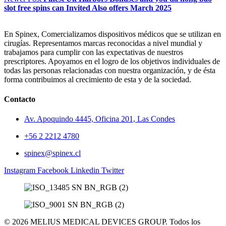
slot free spins can Invited Also offers March 2025
En Spinex, Comercializamos dispositivos médicos que se utilizan en
cirugías. Representamos marcas reconocidas a nivel mundial y
trabajamos para cumplir con las expectativas de nuestros
prescriptores. Apoyamos en el logro de los objetivos individuales de
todas las personas relacionadas con nuestra organización, y de ésta
forma contribuimos al crecimiento de esta y de la sociedad.
Contacto
Av. Apoquindo 4445, Oficina 201, Las Condes
+56 2 2212 4780
spinex@spinex.cl
Instagram
Facebook
Linkedin
Twitter
© 2026 MELIUS MEDICAL DEVICES GROUP. Todos los