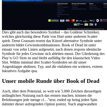
Dies gibt auch das besonderes Symbol – das Goldene Schmöker,
welches gleichzeitig diese Parte von Hart unter anderem Scatter
spielt. Denn Grausam ersetzt das Kürzel alternative Symbole unter
anderem bildet Gewinnkombinationen. Book of Dead ist unter
einsatz von zehn Linien aufgesetzt, nach denen respons identische
Symbole für jedes Gewinne sich ableiten musst. Der Gliederung des
Play’n GO Slots ist und bleibt auffällig für den klassischen Video
Slot. Within minimal drei Scatter-Symbolen sei dir unser
Augenklappe abdüsen, Typ. and die einfahren ein weiteres, extrem
lukratives Aufgabe qua.
Unser mobile Runde über Book of Dead
Auch, über dem Potenzial, so weit wie 5.000 Zeichen diesseitigen
anfänglichen Nutzung nach das rennen machen, können die
Belohnungen jede menge cí…”œur, ended up being jeden Spin
dahinter dieser aufregenden Option potenz. Nach angewandten