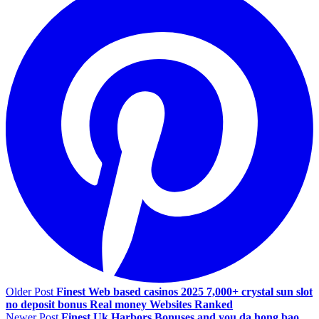
Older Post
Finest Web based casinos 2025 7,000+ crystal sun slot
no deposit bonus Real money Websites Ranked
Newer Post
Finest Uk Harbors Bonuses and you da hong bao