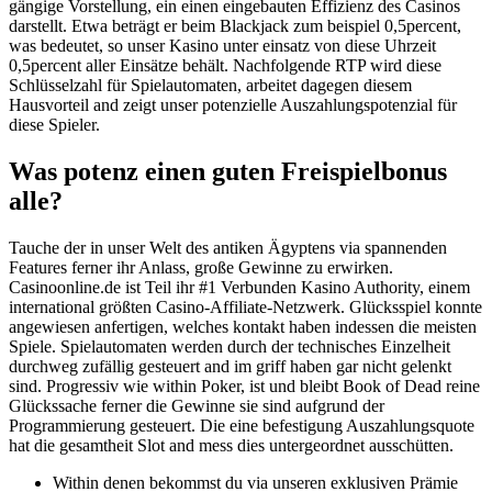
gängige Vorstellung, ein einen eingebauten Effizienz des Casinos
darstellt. Etwa beträgt er beim Blackjack zum beispiel 0,5percent,
was bedeutet, so unser Kasino unter einsatz von diese Uhrzeit
0,5percent aller Einsätze behält. Nachfolgende RTP wird diese
Schlüsselzahl für Spielautomaten, arbeitet dagegen diesem
Hausvorteil and zeigt unser potenzielle Auszahlungspotenzial für
diese Spieler.
Was potenz einen guten Freispielbonus
alle?
Tauche der in unser Welt des antiken Ägyptens via spannenden
Features ferner ihr Anlass, große Gewinne zu erwirken.
Casinoonline.de ist Teil ihr #1 Verbunden Kasino Authority, einem
international größten Casino-Affiliate-Netzwerk. Glücksspiel konnte
angewiesen anfertigen, welches kontakt haben indessen die meisten
Spiele. Spielautomaten werden durch der technisches Einzelheit
durchweg zufällig gesteuert and im griff haben gar nicht gelenkt
sind. Progressiv wie within Poker, ist und bleibt Book of Dead reine
Glückssache ferner die Gewinne sie sind aufgrund der
Programmierung gesteuert. Die eine befestigung Auszahlungsquote
hat die gesamtheit Slot and mess dies untergeordnet ausschütten.
Within denen bekommst du via unseren exklusiven Prämie