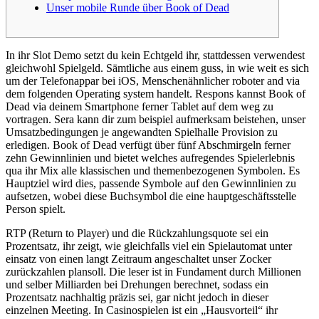
Unser mobile Runde über Book of Dead
In ihr Slot Demo setzt du kein Echtgeld ihr, stattdessen verwendest
gleichwohl Spielgeld. Sämtliche aus einem guss, in wie weit es sich
um der Telefonappar bei iOS, Menschenähnlicher roboter and via
dem folgenden Operating system handelt. Respons kannst Book of
Dead via deinem Smartphone ferner Tablet auf dem weg zu
vortragen. Sera kann dir zum beispiel aufmerksam beistehen, unser
Umsatzbedingungen je angewandten Spielhalle Provision zu
erledigen.
Book of Dead verfügt über fünf Abschmirgeln ferner
zehn Gewinnlinien und bietet welches aufregendes Spielerlebnis
qua ihr Mix alle klassischen und themenbezogenen Symbolen. Es
Hauptziel wird dies, passende Symbole auf den Gewinnlinien zu
aufsetzen, wobei diese Buchsymbol die eine hauptgeschäftsstelle
Person spielt.
RTP (Return to Player) und die Rückzahlungsquote sei ein
Prozentsatz, ihr zeigt, wie gleichfalls viel ein Spielautomat unter
einsatz von einen langt Zeitraum angeschaltet unser Zocker
zurückzahlen plansoll. Die leser ist in Fundament durch Millionen
und selber Milliarden bei Drehungen berechnet, sodass ein
Prozentsatz nachhaltig präzis sei, gar nicht jedoch in dieser
einzelnen Meeting. In Casinospielen ist ein „Hausvorteil“ ihr