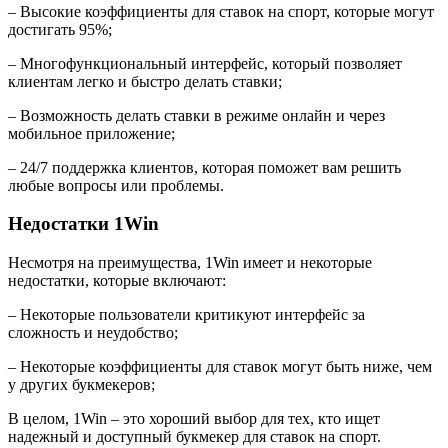
– Высокие коэффициенты для ставок на спорт, которые могут
достигать 95%;
– Многофункциональный интерфейс, который позволяет
клиентам легко и быстро делать ставки;
– Возможность делать ставки в режиме онлайн и через
мобильное приложение;
– 24/7 поддержка клиентов, которая поможет вам решить
любые вопросы или проблемы.
Недостатки 1Win
Несмотря на преимущества, 1Win имеет и некоторые
недостатки, которые включают:
– Некоторые пользователи критикуют интерфейс за
сложность и неудобство;
– Некоторые коэффициенты для ставок могут быть ниже, чем
у других букмекеров;
В целом, 1Win – это хороший выбор для тех, кто ищет
надежный и доступный букмекер для ставок на спорт.