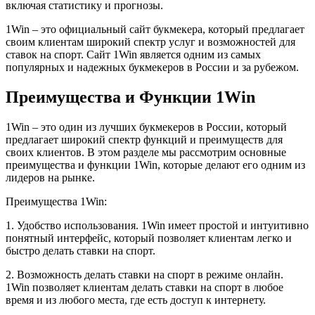
включая статистику и прогнозы.
1Win – это официальный сайт букмекера, который предлагает
своим клиентам широкий спектр услуг и возможностей для
ставок на спорт. Сайт 1Win является одним из самых
популярных и надежных букмекеров в России и за рубежом.
Преимущества и Функции 1Win
1Win – это один из лучших букмекеров в России, который
предлагает широкий спектр функций и преимуществ для
своих клиентов. В этом разделе мы рассмотрим основные
преимущества и функции 1Win, которые делают его одним из
лидеров на рынке.
Преимущества 1Win:
1. Удобство использования. 1Win имеет простой и интуитивно
понятный интерфейс, который позволяет клиентам легко и
быстро делать ставки на спорт.
2. Возможность делать ставки на спорт в режиме онлайн.
1Win позволяет клиентам делать ставки на спорт в любое
время и из любого места, где есть доступ к интернету.