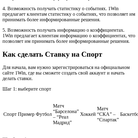
4. Возможность получать статистику о событиях. 1Win
предлагает клиентам статистику о событиях, что позволяет им
принимать более информированные решения.
5. Возможность получать информацию о коэффициентах.
1Win предлагает клиентам информацию о коэффициентах, что
позволяет им принимать более информированные решения.
Как сделать Ставку на Спорт
Для начала, вам нужно зарегистрироваться на официальном
сайте 1Win, где вы сможете создать свой аккаунт и начать
делать ставки.
Шаг 1: выберите спорт
Матч
Матч
“Барселона”
Спорт
Пример
Футбол
Хоккей
“СКА” –
Баскетб
– “Реал
“Спартак”
Мадрид”