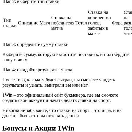
Шаг 2: выберите тип ставки
Ставка на
Ста
Ставка на
количество
на
Тип
Описание
Матч
победителя
Тотал
голов,
Фора
раз
ставки
матча
забитых в
гол
матче
мат
Шаг 3: определите сумму ставки
Выберите сумму, которую вы хотите поставить, и подтвердите
вашу ставку.
Шаг 4: ожидайте результаты матча
После того, как матч будет сыгран, вы сможете увидеть
результаты и узнать, выиграли вы или нет.
1Win – это официальный сайт букмекера, где вы сможете
создать свой аккаунт и начать делать ставки на спорт.
Никогда не забывайте, что ставки на спорт – это игра, и вы
должны быть готовы потерять деньги.
Бонусы и Акции 1Win