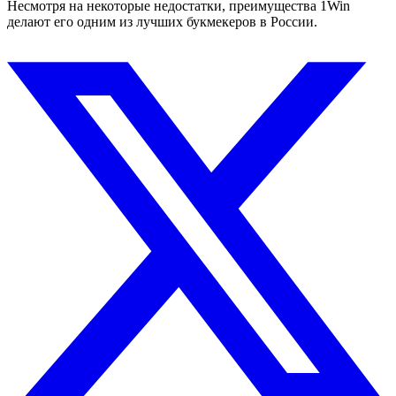
Несмотря на некоторые недостатки, преимущества 1Win
делают его одним из лучших букмекеров в России.