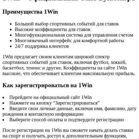
Преимущества 1Win
Большой выбор спортивных событий для ставок
Высокие коэффициенты для ставок
Многофункциональная система для управления счетом
Многоязычный интерфейс для комфортной работы
24/7 поддержка клиентов
1Win предлагает своим клиентам широкий спектр
спортивных событий для ставок, включая футбол, хоккей,
баскетбол, теннис и другие. Коэффициенты на сайте 1Win
высокие, что обеспечивает клиентам максимальную прибыль.
Как зарегистрироваться на 1Win
Перейдите на официальный сайт 1Win
Нажмите на кнопку “Зарегистрироваться”
Введите свои личные данные, включая имя, фамилию, дату
рождения и контактную информацию
Выберите способ оплаты и подтвердите регистрацию
После регистрации на 1Win вы сможете начать делать ставки
на спорт и получать доступ к дополнительным функциям,