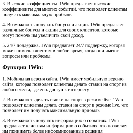
3. Высокие коэффициенты. 1Win предлагает высокие
коэффициенты для многих событий, что позволяет клиентам
получать максимальную прибыль.
4. Возможность получать бонусы и акции. 1Win предлагает
различные бонусы и акции для своих клиентов, которые
могут помочь им увеличить свой доход.
5. 24/7 поддержка. 1Win предлагает 24/7 поддержку, которая
может помочь клиентам в любое время, когда они имеют
вопросы или проблемы.
Функции 1Win:
1. Мобильная версия сайта. 1Win имеет мобильную версию
сайта, которая позволяет клиентам делать ставки на спорт из
любого места, где есть доступ к интернету.
2. Возможность делать ставки на спорт в режиме live. 1Win
позволяет клиентам делать ставки на спорт в режиме live, что
позволяет им получать максимальную прибыль.
3. Возможность получать информацию о событиях. 1Win
предлагает клиентам информацию о событиях, что позволяет
им принимать более информированные решения.