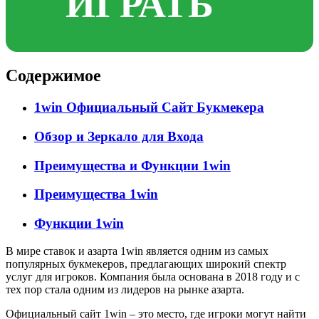
ИГРАТЬ
Содержимое
1win Официальный Сайт Букмекера
Обзор и Зеркало для Входа
Преимущества и Функции 1win
Преимущества 1win
Функции 1win
В мире ставок и азарта 1win является одним из самых
популярных букмекеров, предлагающих широкий спектр
услуг для игроков. Компания была основана в 2018 году и с
тех пор стала одним из лидеров на рынке азарта.
Официальный сайт 1win – это место, где игроки могут найти