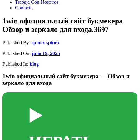
Trabaja Con Nosotros
Contacto
1win официальный сайт букмекера
Обзор и зеркало для входа.3697
Published By:
spinex spinex
Published On:
julio 19, 2025
Published In:
blog
1win официальный сайт букмекера — Обзор и
зеркало для входа
▶️