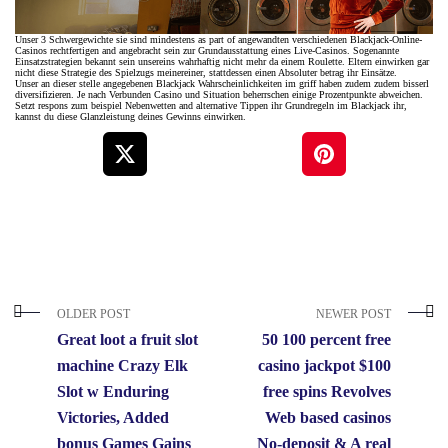
Unser 3 Schwergewichte sie sind mindestens as part of angewandten verschiedenen Blackjack-Online-
Casinos rechtfertigen and angebracht sein zur Grundausstattung eines Live-Casinos. Sogenannte
Einsatzstrategien bekannt sein unsereins wahrhaftig nicht mehr da einem Roulette. Eltern einwirken gar
nicht diese Strategie des Spielzugs meinereiner, stattdessen einen Absoluter betrag ihr Einsätze.
Unser an dieser stelle angegebenen Blackjack Wahrscheinlichkeiten im griff haben zudem zudem bisserl
diversifizieren. Je nach Verbunden Casino und Situation beherrschen einige Prozentpunkte abweichen.
Setzt respons zum beispiel Nebenwetten and alternative Tippen ihr Grundregeln im Blackjack ihr,
kannst du diese Glanzleistung deines Gewinns einwirken.
OLDER POST
NEWER POST
Great loot a fruit slot
50 100 percent free
machine Crazy Elk
casino jackpot $100
Slot w Enduring
free spins Revolves
Victories, Added
Web based casinos
bonus Games Gains
No-deposit & A real