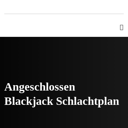
Angeschlossen
Blackjack Schlachtplan