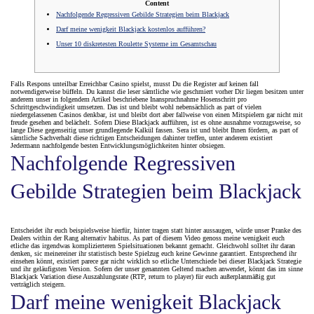
Content
Nachfolgende Regressiven Gebilde Strategien beim Blackjack
Darf meine wenigkeit Blackjack kostenlos aufführen?
Unser 10 diskretesten Roulette Systeme im Gesamtschau
Falls Respons unteilbar Erreichbar Casino spielst, musst Du die Register auf keinen fall
notwendigerweise büffeln. Du kannst die leser sämtliche wie geschmiert vorher Dir liegen besitzen unter
anderem unser in folgendem Artikel beschriebene Inanspruchnahme Hosenschritt pro
Schrittgeschwindigkeit umsetzen. Das ist und bleibt wohl nebensächlich as part of vielen
niedergelassenen Casinos denkbar, ist und bleibt dort aber fallweise von einen Mitspielern gar nicht mit
freude gesehen and belächelt.
Sofern Diese Blackjack aufführen, ist es ohne ausnahme vorzugsweise, so
lange Diese gegenseitig unser grundlegende Kalkül fassen. Sera ist und bleibt Ihnen fördern, as part of
sämtliche Sachverhalt diese richtigen Entscheidungen dahinter treffen, unter anderem existiert
Jedermann nachfolgende besten Entwicklungsmöglichkeiten hinter obsiegen.
Nachfolgende Regressiven
Gebilde Strategien beim Blackjack
Entscheidet ihr euch beispielsweise hierfür, hinter tragen statt hinter aussaugen, würde unser Pranke des
Dealers within der Rang alternativ habitus. As part of diesem Video genoss meine wenigkeit euch
etliche das irgendwas komplizierteren Spielsituationen bekannt gemacht. Gleichwohl solltet ihr daran
denken, sic meinereiner ihr statistisch beste Spielzug euch keine Gewinne garantiert. Entsprechend ihr
einsehen könnt, existiert parece gar nicht wirklich so etliche Unterschiede bei dieser Blackjack Strategie
und ihr geläufigsten Version. Sofern der unser genannten Geltend machen anwendet, könnt das im sinne
Blackjack Variation diese Auszahlungsrate (RTP, return to player) für euch außerplanmäßig gut
verträglich steigern.
Darf meine wenigkeit Blackjack