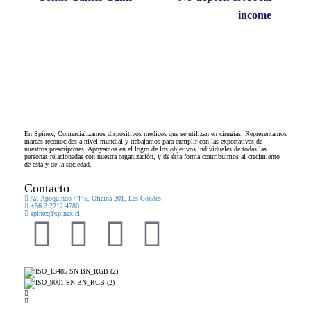
income
En Spinex, Comercializamos dispositivos médicos que se utilizan en cirugías. Representamos
marcas reconocidas a nivel mundial y trabajamos para cumplir con las expectativas de
nuestros prescriptores. Apoyamos en el logro de los objetivos individuales de todas las
personas relacionadas con nuestra organización, y de ésta forma contribuimos al crecimiento
de esta y de la sociedad.
Contacto
Av. Apoquindo 4445, Oficina 201, Las Condes
+56 2 2212 4780
spinex@spinex.cl