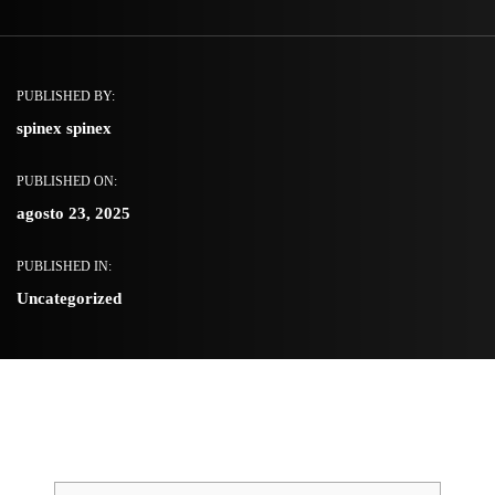
PUBLISHED BY:
spinex spinex
PUBLISHED ON:
agosto 23, 2025
PUBLISHED IN:
Uncategorized