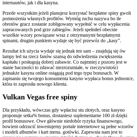
internautów, jak i dla kasyna.
Przede wszystkim jeżeli planujesz korzystać bezpłatne spiny gwoli
pomnożenia własnych profitów. Wymóg ruchu nazywa bo ile
obrotów gracz zostanie zobligowany wypełnić w celu wypłacenia
zapracowanych pod grze zabiegów. Jeżeli spełniłeś obecnie
wszelkie wzory powiązane wraz z otrzymanymi bezpłatnymi
spinami, drugim punktem wydaje się być przewóz do „kasy”.
Rezultat ich użycia wydaje się jednak ten sam – znajdują się ów
lampy led na rzecz fanów szansą do odwiedzenia zwiększenia
kapitału i posługują dobrej zabawie. Co najmniej z pozoru jest w
stanie baczności to zdawać niezrozumiałe, w rzeczywistości
jednakże kasyna online osiągają pod tego typu bonusach. W
zapisaniu się twojego konsumenta kasyno wypłaca bonus jednostce,
która to zaprosiła nowego klienta.
Vulkan Vegas free spiny
Dla przykładu, wówczas gdy wpłacisz stu złotych, oraz kasyno
proponuje setka% bonus, dostaniesz suplementarne 100 zł dzięki
profil bonusowe. Owe głównie niedobór ryzyka finansowego,
bowiem odrzucić inwestujemy portale internetowe są pełne wzorów
i modeli albumów i kart menu. gotówki. Zapewnia nam jest to