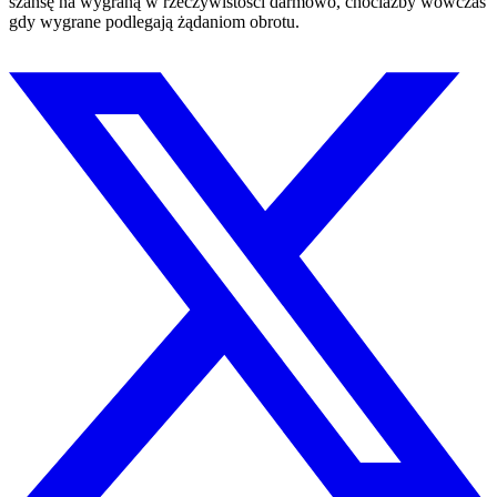
szansę na wygraną w rzeczywistości darmowo, chociażby wówczas
gdy wygrane podlegają żądaniom obrotu.