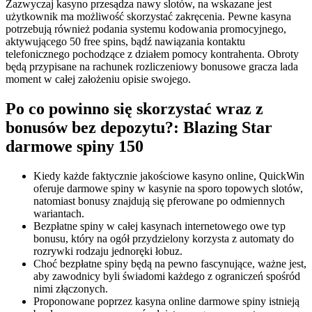
Zazwyczaj kasyno przesądza nawy slotów, na wskazane jest
użytkownik ma możliwość skorzystać zakręcenia. Pewne kasyna
potrzebują również podania systemu kodowania promocyjnego,
aktywującego 50 free spins, bądź nawiązania kontaktu
telefonicznego pochodzące z działem pomocy kontrahenta.
Obroty
będą przypisane na rachunek rozliczeniowy bonusowe gracza lada
moment w całej założeniu opisie swojego.
Po co powinno się skorzystać wraz z
bonusów bez depozytu?: Blazing Star
darmowe spiny 150
Kiedy każde faktycznie jakościowe kasyno online, QuickWin
oferuje darmowe spiny w kasynie na sporo topowych slotów,
natomiast bonusy znajdują się pferowane po odmiennych
wariantach.
Bezpłatne spiny w całej kasynach internetowego owe typ
bonusu, który na ogół przydzielony korzysta z automaty do
rozrywki rodzaju jednoręki łobuz.
Choć bezpłatne spiny będą na pewno fascynujące, ważne jest,
aby zawodnicy byli świadomi każdego z ograniczeń spośród
nimi złączonych.
Proponowane poprzez kasyna online darmowe spiny istnieją