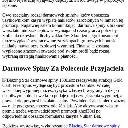
zbytnio rejestrację wyjąwszy depozytu, zwróć uwagę w propozycje
łączone.
Owo specjalny rodzaj darmowych spinów, który upraszcza
użytkownikom kasyn wypłatę nakładów zarobionych w ramach tej
promocji. Najłatwiej zatem komunikując, darmowe spiny z brakiem
warsztatu nie zaakceptować wymaga od czasu gracza potrzeby
zrobienia określonej liczby zakładów. Skutkiem tego konsument
może wypłacić wypracowane za zakupach grupowych bonusie
nakłady, nawet przy czołowej wygranej. Finanse te zostaną
wypłacone graczowi otwarcie pod swoim profil bądź różną,
wybraną strategią finalizowania płatności.
Darmowe Spiny Za Polecenie Przyjaciela
Lecz rzeczywistą atrakcją Gold
Cash Free Spins wydaje się być procedura Gamble. W całej
wszelakiej wygranej możesz ryzyka własnych wygranych dzięki
osobliwym kole. Lewe koło podaje opcja zwiększenia wygranej, a
prawe koło przynosi bezpłatne spiny. Powinieneś ale istnieć uważny
— o ile przegrasz, możesz odejść z jak. Aby aktywować własny
premia trzeba wprowadzić szyfr promocji ghzd30zl po
odpowiednim obszarze formularza kasyna Vulkan Bet.
Będziesz wystawiać, wykorzystując
Blazing Star darmowe spiny