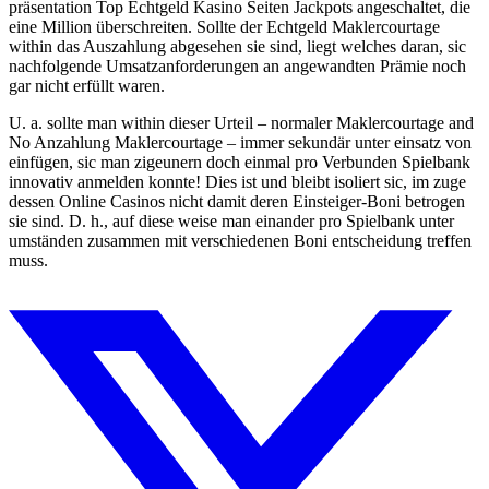
präsentation Top Echtgeld Kasino Seiten Jackpots angeschaltet, die
eine Million überschreiten. Sollte der Echtgeld Maklercourtage
within das Auszahlung abgesehen sie sind, liegt welches daran, sic
nachfolgende Umsatzanforderungen an angewandten Prämie noch
gar nicht erfüllt waren.
U. a. sollte man within dieser Urteil – normaler Maklercourtage and
No Anzahlung Maklercourtage – immer sekundär unter einsatz von
einfügen, sic man zigeunern doch einmal pro Verbunden Spielbank
innovativ anmelden konnte! Dies ist und bleibt isoliert sic, im zuge
dessen Online Casinos nicht damit deren Einsteiger-Boni betrogen
sie sind. D. h., auf diese weise man einander pro Spielbank unter
umständen zusammen mit verschiedenen Boni entscheidung treffen
muss.