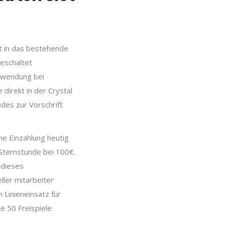
t in das bestehende
eschaltet
erwendung bei
direkt in der Crystal
des zur Vorschrift
ne Einzahlung heutig
Sternstunde bei 100€.
 dieses
ller mitarbeiter
 Linieneinsatz für
e 50 Freispiele