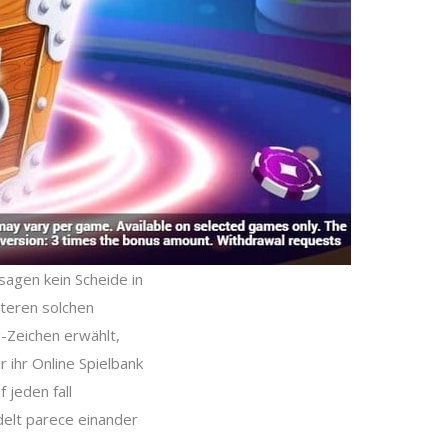
sagen kein Scheide in
teren solchen
g-Zeichen erwählt,
 ihr Online Spielbank
 jeden fall
delt parece einander