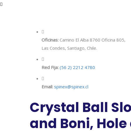
Oficinas:
Camino El Alba 8760 Oficina 805,
Las Condes, Santiago, Chile.
Red Fija:
(56 2) 2212 4780
Email:
spinex@spinex.cl
Crystal Ball Sl
and Boni, Hole 