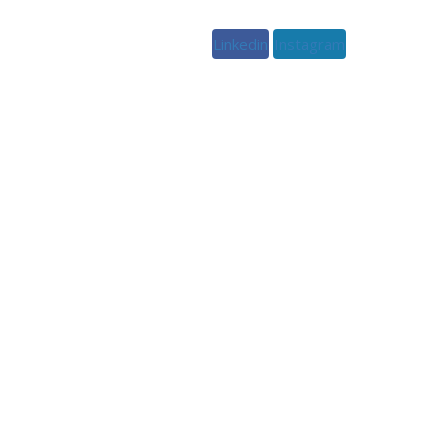
Linkedin
Instagram