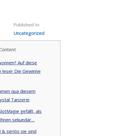
Published In:
Uncategorized
Content
onnen? Auf diese
e leser Die Gewinne
ommen qua diesem
rystal Tanzerei
lotMagie gefällt, als
 Ihnen sekundär…
l & seriös sie sind