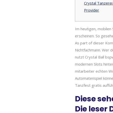
Crystal Tanzerei
Provider
Im heutigen, mobilen S
erscheinen. So gesehe
As part of dieser Kom
Nichtfachmann.
Wer d
nutzt Crystal Ball bs
modernen Slots hinte
mitarbeiter echten W
Automatenspiel könne
Tanzfest gratis auffüh
Diese seh
Die leser