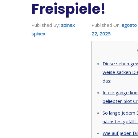
Freispiele!
Published By:
spinex
Published On:
agosto
spinex
22, 2025
Diese sehen gew
weise sacken Di
das:
In die gänge k
beliebten Slot C
So lange Jedem S
nächstes gefällt
Wie auf jeden fal