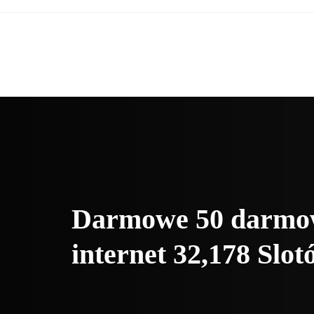
Darmowe 50 darmow
internet 32,178 Slot