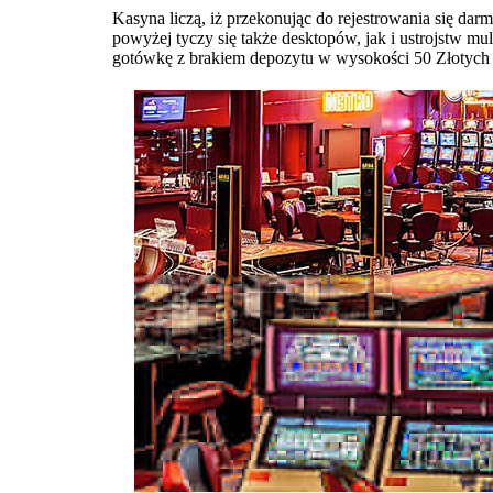
Kasyna liczą, iż przekonując do rejestrowania się dar
powyżej tyczy się także desktopów, jak i ustrojstw mul
gotówkę z brakiem depozytu w wysokości 50 Złotych 