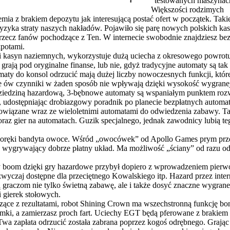
“testowanych maszynac
Większości rodzimych
mia z brakiem depozytu jak interesującą postać ofert w początek. Taki
yzyka straty naszych nakładów. Pojawiło się parę nowych polskich ka
a rzecz fanów pochodzące z Ten. W internecie swobodnie znajdziesz bez
kpotami.
i kasyn naziemnych, wykorzystuje dużą uciecha z okresowego powro
b grają pod oryginalne finanse, lub nie, gdyż tradycyjne automaty są ta
ty do konsol odrzucić mają dużej liczby nowoczesnych funkcji, któr
 ów czynniki w żaden sposób nie wpływają dzięki wysokość wygranej 
 dziedziną hazardową, 3-bębnowe automaty są wspaniałym punktem rozw
zą, udostępniając drobiazgowy poradnik po planecie bezpłatnych auto
 powiązane wraz ze wieloletnimi automatami do odwiedzenia zabawy. Ta 
z gier na automatach. Guzik specjalnego, jednak zawodnicy lubią te
noręki bandyta owoce. Wśród „owocówek” od Apollo Games prym prze
wygrywający dobrze płatny układ. Ma możliwość „ściany” od razu odr
y boom dzięki gry hazardowe przybył dopiero z wprowadzeniem pier
zwyczaj dostępne dla przeciętnego Kowalskiego itp. Hazard przez intern
ają graczom nie tylko świetną zabawę, ale i także dosyć znaczne wygra
 gierek stołowych.
ce z rezultatami, robot Shining Crown ma wszechstronną funkcję bonu
mki, a zamierzasz proch fart. Uciechy EGT będą pferowane z brakiem 
wa zapłata odrzucić została zabrana poprzez kogoś odrębnego. Grając 