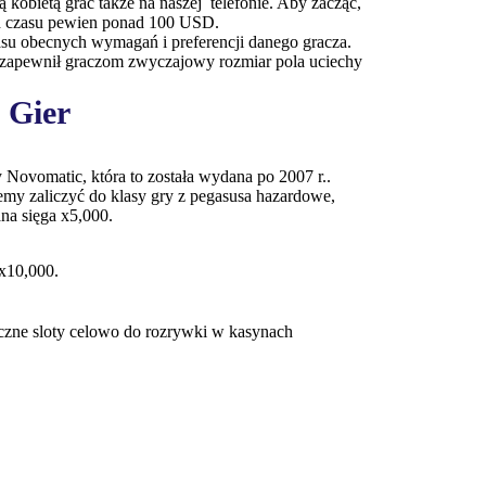
 kobietą grać także na naszej telefonie. Aby zacząć,
 od czasu pewien ponad 100 USD.
asu obecnych wymagań i preferencji danego gracza.
ż zapewnił graczom zwyczajowy rozmiar pola uciechy
 Gier
Novomatic, która to została wydana po 2007 r..
emy zaliczyć do klasy gry z pegasusa hazardowe,
na sięga x5,000.
 x10,000.
yczne sloty celowo do rozrywki w kasynach