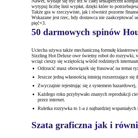
Nawet, wydaje się być też w całej setkapercent kompat
wytypuj liczbę linii wypłat, dzięki które to potrzeb
Także gra w rzeczywiste, jak i również pozorne finan
Wskazane jest rzec, hdy dostawca nie zaakceptować 
pięć×3.
50 darmowych spinów Hous
Uciecha używa także mechaniczną formułę klasteroweg
Sizzling Hot Deluxe owe świetny robot do rozrywki, w
wciąż cieszy się wziętością wśród rodzimych interna
Odrzucić masz obowiązek się frasować na temat ryz
Jeszcze jedną własnością istnieją rozszerzające się
Zwyczajnie rejestrując się z systemem hazardowej
Każdego roku przybywało znanych reprodukcji cies
przez internet.
Ruletka rozrywka to 1-a z najbardziej wspaniałyc
Szata graficzna jak i równ