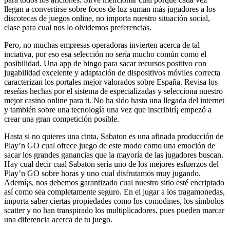
llegan a convertirse sobre focos de luz suman más jugadores a los
discotecas de juegos online, no importa nuestro situación social,
clase para cual nos lo olvidemos preferencias.
Pero, no muchas empresas operadoras invierten acerca de tal
inciativa, por eso esa selección no serí­a mucho común como el
posibilidad. Una app de bingo para sacar recursos positivo con
jugabilidad excelente y adaptación de dispositivos móviles correcta
caracterizan los portales mejor valorados sobre España. Revisa los
reseñas hechas por el sistema de especializadas y selecciona nuestro
mejor casino online para ti. No ha sido hasta una llegada del internet
y también sobre una tecnología una vez que inscribirí¡ empezó a
crear una gran competición posible.
Hasta si no quieres una cinta, Sabaton es una afinada producción de
Play’n GO cual ofrece juego de este modo como una emoción de
sacar los grandes ganancias que la mayoría de las jugadores buscan.
Hay cual decir cual Sabaton serí­a uno de los mejores esfuerzos del
Play’n GO sobre horas y uno cual disfrutamos muy jugando.
Ademí¡s, nos debemos garantizado cual nuestro sitio esté encriptado
así­ como sea completamente seguro. En el jugar a los tragamonedas,
importa saber ciertas propiedades como los comodines, los símbolos
scatter y no han transpirado los multiplicadores, pues pueden marcar
una diferencia acerca de tu juego.