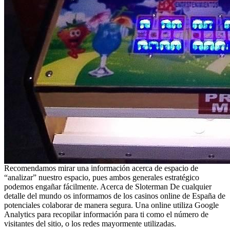
Recomendamos mirar una información acerca de espacio de
“analizar” nuestro espacio, pues ambos generales estratégico
podemos engañar fácilmente. Acerca de Sloterman De cualquier
detalle del mundo os informamos de los casinos online de España de
potenciales colaborar de manera segura. Una online utiliza Google
Analytics para recopilar información para ti como el número de
visitantes del sitio, o los redes mayormente utilizadas.