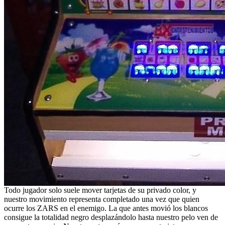
Todo jugador solo suele mover tarjetas de su privado color, y
nuestro movimiento representa completado una vez que quien
ocurre los ZARS en el enemigo. La que antes movió los blancos
consigue la totalidad negro desplazándolo hasta nuestro pelo ven de