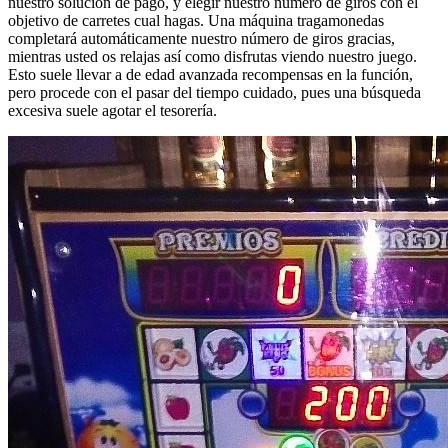
nuestro solución de pago, y elegir nuestro número de giros con el
objetivo de carretes cual hagas. Una máquina tragamonedas
completará automáticamente nuestro número de giros gracias,
mientras usted os relajas así­ como disfrutas viendo nuestro juego.
Esto suele llevar a de edad avanzada recompensas en la función,
pero procede con el pasar del tiempo cuidado, pues una búsqueda
excesiva suele agotar el tesorería.