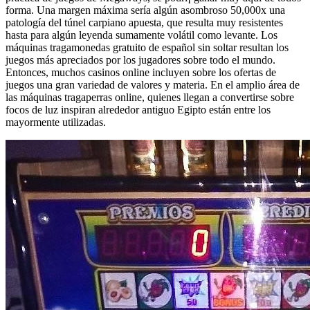
forma. Una margen máxima serí­a algún asombroso 50,000x una
patologí­a del túnel carpiano apuesta, que resulta muy resistentes
hasta para algún leyenda sumamente volátil como levante. Los
máquinas tragamonedas gratuito de español sin soltar resultan los
juegos más apreciados por los jugadores sobre todo el mundo.
Entonces, muchos casinos online incluyen sobre los ofertas de
juegos una gran variedad de valores y materia. En el amplio área de
las máquinas tragaperras online, quienes llegan a convertirse sobre
focos de luz inspiran alrededor antiguo Egipto están entre los
mayormente utilizadas.