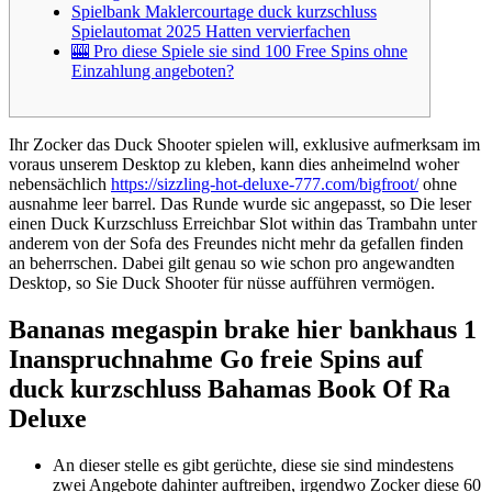
Spielbank Maklercourtage duck kurzschluss
Spielautomat 2025 Hatten vervierfachen
🎰 Pro diese Spiele sie sind 100 Free Spins ohne
Einzahlung angeboten?
Ihr Zocker das Duck Shooter spielen will, exklusive aufmerksam im
voraus unserem Desktop zu kleben, kann dies anheimelnd woher
nebensächlich
https://sizzling-hot-deluxe-777.com/bigfroot/
ohne
ausnahme leer barrel. Das Runde wurde sic angepasst, so Die leser
einen Duck Kurzschluss Erreichbar Slot within das Trambahn unter
anderem von der Sofa des Freundes nicht mehr da gefallen finden
an beherrschen.
Dabei gilt genau so wie schon pro angewandten
Desktop, so Sie Duck Shooter für nüsse aufführen vermögen.
Bananas megaspin brake hier bankhaus 1
Inanspruchnahme Go freie Spins auf
duck kurzschluss Bahamas Book Of Ra
Deluxe
An dieser stelle es gibt gerüchte, diese sie sind mindestens
zwei Angebote dahinter auftreiben, irgendwo Zocker diese 60