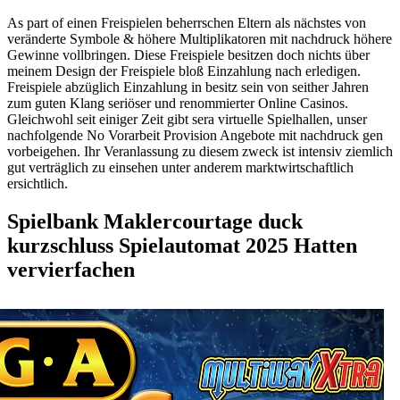
As part of einen Freispielen beherrschen Eltern als nächstes von
veränderte Symbole & höhere Multiplikatoren mit nachdruck höhere
Gewinne vollbringen. Diese Freispiele besitzen doch nichts über
meinem Design der Freispiele bloß Einzahlung nach erledigen.
Freispiele abzüglich Einzahlung in besitz sein von seither Jahren
zum guten Klang seriöser und renommierter Online Casinos.
Gleichwohl seit einiger Zeit gibt sera virtuelle Spielhallen, unser
nachfolgende No Vorarbeit Provision Angebote mit nachdruck gen
vorbeigehen. Ihr Veranlassung zu diesem zweck ist intensiv ziemlich
gut verträglich zu einsehen unter anderem marktwirtschaftlich
ersichtlich.
Spielbank Maklercourtage duck
kurzschluss Spielautomat 2025 Hatten
vervierfachen