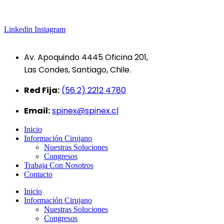
Linkedin
Instagram
Av. Apoquindo 4445 Oficina 201,
Las Condes, Santiago, Chile.
Red Fija:
(56 2) 2212 4780
Email:
spinex@spinex.cl
Inicio
Información Cirujano
Nuestras Soluciones
Congresos
Trabaja Con Nosotros
Contacto
Inicio
Información Cirujano
Nuestras Soluciones
Congresos