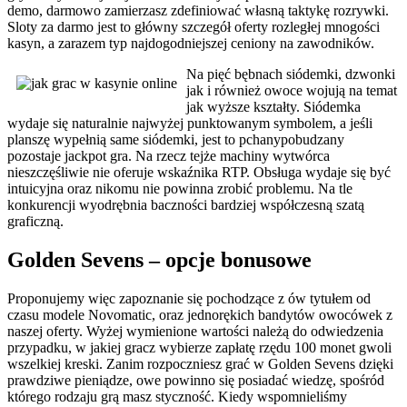
demo, darmowo zamierzasz zdefiniować własną taktykę rozrywki.
Sloty za darmo jest to główny szczegół oferty rozległej mnogości
kasyn, a zarazem typ najdogodniejszej ceniony na zawodników.
Na pięć bębnach siódemki, dzwonki
jak i również owoce wojują na temat
jak wyższe kształty. Siódemka
wydaje się naturalnie najwyżej punktowanym symbolem, a jeśli
planszę wypełnią same siódemki, jest to pchanypobudzany
pozostaje jackpot gra. Na rzecz tejże machiny wytwórca
nieszczęśliwie nie oferuje wskaźnika RTP. Obsługa wydaje się być
intuicyjna oraz nikomu nie powinna zrobić problemu. Na tle
konkurencji wyodrębnia baczności bardziej współczesną szatą
graficzną.
Golden Sevens – opcje bonusowe
Proponujemy więc zapoznanie się pochodzące z ów tytułem od
czasu modele Novomatic, oraz jednorękich bandytów owocówek z
naszej oferty. Wyżej wymienione wartości należą do odwiedzenia
przypadku, w jakiej gracz wybierze zapłatę rzędu 100 monet gwoli
wszelkiej kreski. Zanim rozpoczniesz grać w Golden Sevens dzięki
prawdziwe pieniądze, owe powinno się posiadać wiedzę, spośród
którego rodzaju grą masz styczność. Kiedy wspomnieliśmy