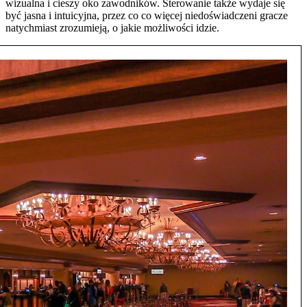
wizualna i cieszy oko zawodników. Sterowanie także wydaje się
być jasna i intuicyjna, przez co co więcej niedoświadczeni gracze
natychmiast zrozumieją, o jakie możliwości idzie.