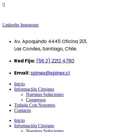
Linkedin
Instagram
Av. Apoquindo 4445 Oficina 201,
Las Condes, Santiago, Chile.
Red Fija:
(56 2) 2212 4780
Email:
spinex@spinex.cl
Inicio
Información Cirujano
Nuestras Soluciones
Congresos
Trabaja Con Nosotros
Contacto
Inicio
Información Cirujano
Nuestras Soluciones