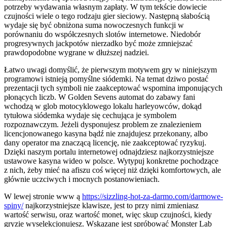
potrzeby wydawania własnym zapłaty. W tym tekście dowiecie
czujności wiele o tego rodzaju gier sieciowy. Następną słabością
wydaje się być obniżona suma nowoczesnych funkcji w
porównaniu do współczesnych slotów internetowe. Niedobór
progresywnych jackpotów nierzadko być może zmniejszać
prawdopodobne wygrane w dłuższej nadziei.
Łatwo uwagi domyślić, że pierwszym motywem gry w niniejszym
programowi istnieją pomyślne siódemki. Na temat dziwo postać
prezentacji tych symboli nie zaakceptować wspomina imponujących
płonących liczb. W Golden Sevens automat do zabawy fani
wchodzą w glob motocyklowego lokalu harleyowców, dokąd
tytułowa siódemka wydaje się cechująca je symbolem
rozpoznawczym. Jeżeli dysponujesz problem ze znalezieniem
licencjonowanego kasyna bądź nie znajdujesz przekonany, albo
dany operator ma znaczącą licencję, nie zaakceptować ryzykuj.
Dzięki naszym portalu internetowej odnajdziesz najkorzystniejsze
ustawowe kasyna wideo w polsce. Wytypuj konkretne pochodzące
z nich, żeby mieć na afiszu coś więcej niż dzięki komfortowych, ale
głównie uczciwych i mocnych postanowieniach.
W lewej stronie www ą
https://sizzling-hot-za-darmo.com/darmowe-
spiny/
najkorzystniejsze klawisze, jest to przy nimi zmieniasz
wartość serwisu, oraz wartość monet, więc skup czujności, kiedy
gryzie wyselekcjonujesz. Wskazane jest spróbować Monster Lab