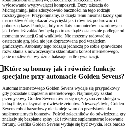
wylosowanie wygrywającej kompozycji. Duży taksacja do
Microgaming, jakie zdecydowało baczności na tego rodzaju
rozstrzygnięcie. Przypominamy, iż dzięki temu nieomal każdy spin
ma możliwość się okazać zwycięski jak i również podarować ci
poboczną kasę. Pamiętaj, hdy rezultaty komputerów hazardowych
jak i również zakładów będą po trosze bądź ostatecznie podległe od
momentu sytuacji.Graj wnikliwie. Nie możemy radować się
ostatecznie grą, jaka nie jest dopracowana pod względem
graficznym. Automaty tego rodzaju jednoczą po sobie sprawdzone
rozwikłania z nowoczesnymi składnikami konsol internetowego,
jakie możliwości wyróżnia hałasuje na tle rywalizacji.
⃣ Które są bonusy jak i również funkcje
specjalne przy automacie Golden Sevens?
Automat internetowego Golden Sevens wydaje się przypadkowy
gdy pozostałe urządzenia internetowego. Najmniejszy zakład
przemysłowy Golden Sevens równa się mężczyzna zero,lutego w
jedną linię, maksymalny dwieście żetonów. Nieszczęśliwie, Golden
Sevens robot hazardowy nie istnieje wam do przedstawienia
suplementarnych bonusów. Pośród załączników do odwiedzenia gry
znalazły się bezpłatne spiny jak i również suplementarne losowanie
fortuny. Grafika Golden Sevens wydaje się być zwykła, lecz bardzo